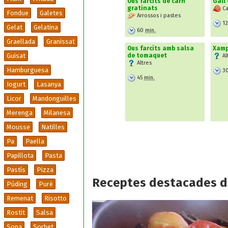
Ous farcits de carn
Gall 
gratinats
Ca
Fondue
Galetes
Arrossos i pastes
1
Gelat
Gelatina
60
min.
Graellada
Granissat
Ous farcits amb salsa
Xamp
Guisat
de tomaquet
Al
Altres
Hamburguesa
3
45
min.
Iogurt
Lasanya
Licor
Mandonguilles
Merenga
Milanesa
Mousse
Natilles
Pa
Paella
Papillota
Pasta
Pastís
Pizza
Receptes destacades d
Púding
Puré
Remenat
Risotto
Rostit
Salsa
Sopa
Sorbet