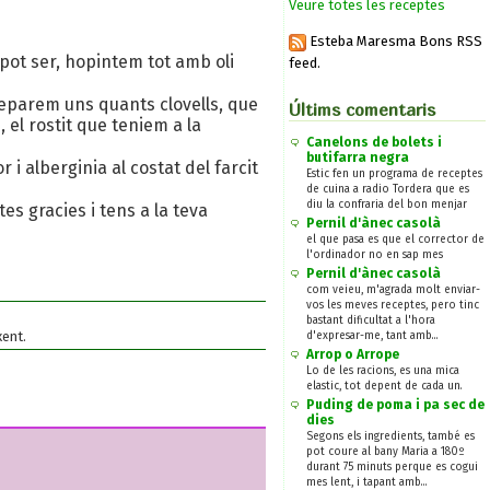
Veure totes les receptes
Esteba Maresma Bons RSS
 pot ser, hopintem tot amb oli
feed.
 separem uns quants clovells, que
Últims comentaris
 el rostit que teniem a la
Canelons de bolets i
butifarra negra
i alberginia al costat del farcit
Estic fen un programa de receptes
de cuina a radio Tordera que es
diu la confraria del bon menjar
tes gracies i tens a la teva
Pernil d'ànec casolà
el que pasa es que el corrector de
l'ordinador no en sap mes
Pernil d'ànec casolà
com veieu, m'agrada molt enviar-
vos les meves receptes, pero tinc
bastant dificultat a l'hora
xent.
d'expresar-me, tant amb...
Arrop o Arrope
Lo de les racions, es una mica
elastic, tot depent de cada un.
Puding de poma i pa sec de
dies
Segons els ingredients, també es
pot coure al bany Maria a 180º
durant 75 minuts perque es cogui
mes lent, i tapant amb...