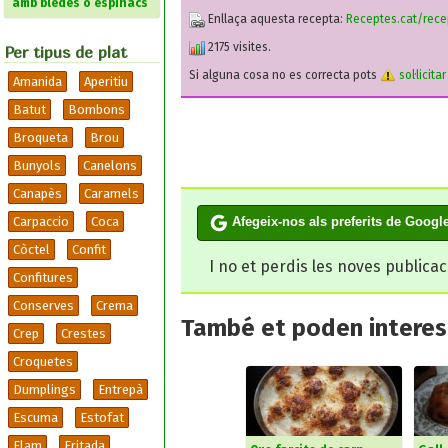
amb bledes o espinacs
Enllaça aquesta recepta:
Receptes.cat/rece
2175 visites.
Per tipus de plat
Si alguna cosa no es correcta pots
sol·licita
Amanida
Aperitiu
Batut
Bombons
Broqueta
Brou
Bunyols
Canelons
Canapès
Caramels
Carpaccio
Coca
Afegeix-nos als preferits de Googl
Còctel
Confit
I no et perdis les noves publica
Confitures
Conserves
Crema
També et poden interesa
Crep
Crestes
Croquetes
Dumplings
Entrepà
Escuma
Estofat
Flam
Fritada