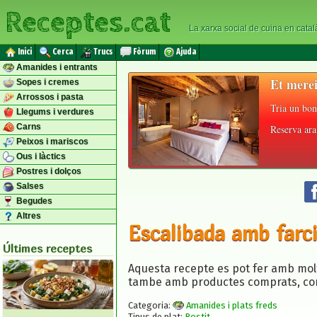
Receptes.cat
La xarxa social de cuina en catal
Inici
Cerca
Trucs
Fòrum
Ajuda
Amanides i entrants
Et merei
Sopes i cremes
Arrossos i pasta
Tria un bon
Llegums i verdures
Carns
Reserva ara 
Peixos i mariscos
Ous i làctics
Postres i dolços
Salses
Begudes
Altres
Escalibada amb farc
Últimes receptes
Aquesta recepte es pot fer amb molt
tambe amb productes comprats, com l
Categoria:
Amanides i plats freds
Tipus de plat:
Rostit