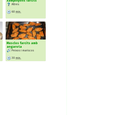
Xampinyons farcits
Altres
60
min.
Musclos farcits amb
angarota
Peixos i mariscos
30
min.