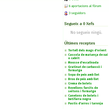
6 aportacions al fòrum
3 seguidors
Segueix a 0 Xefs
No segueix ningú.
Últimes receptes
Tortell dels mags d'orient
Cassola de matança de xai
o cabrit
Mousse d'escalivada
Gratinat de carbassó i
formatge
Sopa de peix amb llet
Brou de peix amb llet
Crema de bolets
Rovellons farcits de
seitons i formatge
Canelons de bolets i
butifarra negra
Pastis d'arros i taronja