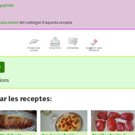
pta11109
r una revisió
del contingut d'aquesta recepta.
Enviar per
Imprimir
Comentar
Suggerir una
correu
correcció
e
cions
r les receptes: