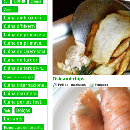
Conill
Crema
Col
Cremes
Cuina amb xixorrites
Cuina d'hivern
Cuina de primavera
Cuina de primavera-estiu
Cuina de Quaresma
Cuina de tardor
Cuina de tardor-hivern
Cuina dels potatges
Fish and chips
Cuina internacional
Peixos i mariscos
Tempura
Cuina marinera
Cuina per les festes
Dolços
Dolç
Entrants
Esmorzars de forquilla