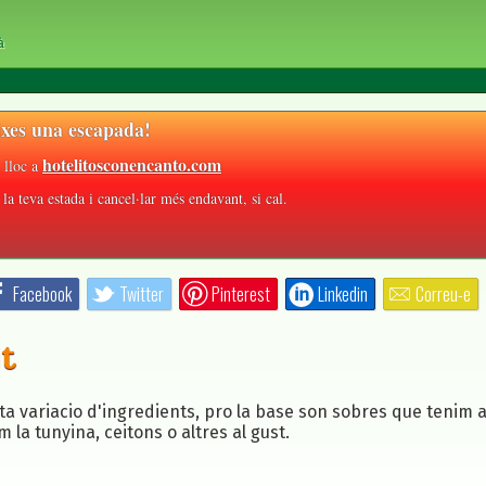
à
xes una escapada!
hotelitosconencanto.com
 lloc a
la teva estada i cancel·lar més endavant, si cal.
Facebook
Twitter
Pinterest
Linkedin
Correu-e
it
a variacio d'ingredients, pro la base son sobres que tenim a
a tunyina, ceitons o altres al gust.