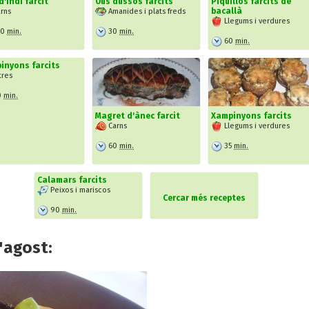
d'indi farcit
Ous dussos farcits
Piquillos farcits de
bacallà
rns
Amanides i plats freds
Llegums i verdures
20
min.
30
min.
60
min.
inyons farcits
tres
0
min.
Magret d'ànec farcit
Xampinyons farcits
Carns
Llegums i verdures
60
min.
35
min.
Calamars farcits
Peixos i mariscos
Cercar més receptes
90
min.
'agost: