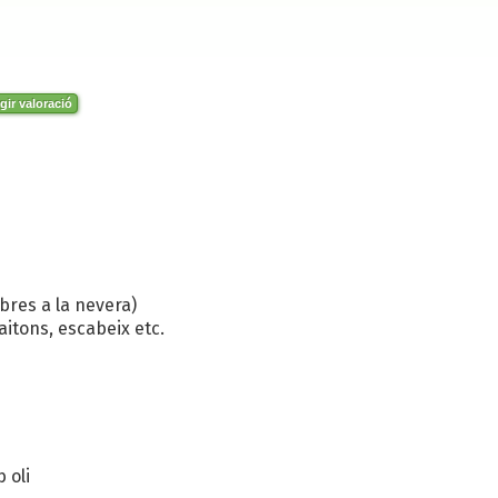
gir valoració
obres a la nevera)
aitons, escabeix etc.
 oli