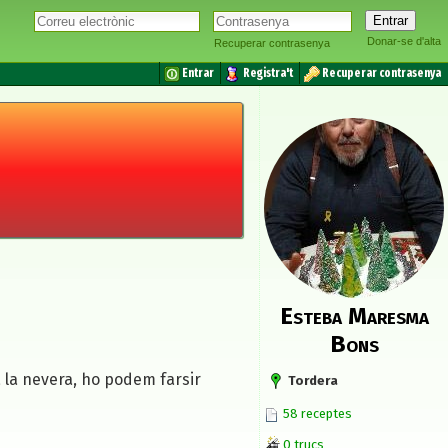
Donar-se d'alta
Recuperar contrasenya
Entrar
Registra't
Recuperar contrasenya
Esteba Maresma
Bons
 la nevera, ho podem farsir
Tordera
58 receptes
0 trucs