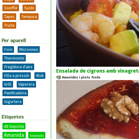
Soufflé
Sushi
Tapes
Tempura
Truita
Per aparell
Forn
Microones
Thermomix
Fregidora d'aire
Ensalada de cigrons amb vinagreta
Olla a pressió
Wok
Amanides i plats freds
Grill
Vaporera
Panificadora
Iogurtera
Etiquetes
Alt Empordà
Amanida
Amanides