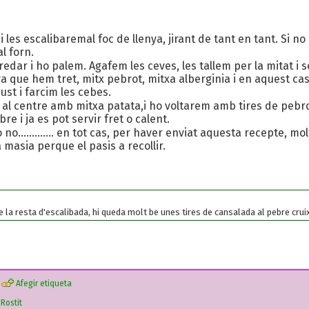
 les escalibaremal foc de llenya, jirant de tant en tant. Si no
l forn.
redar i ho palem. Agafem les ceves, les tallem per la mitat i
a que hem tret, mitx pebrot, mitxa alberginia i en aquest cas,
gust i farcim les cebes.
al centre amb mitxa patata,i ho voltarem amb tires de pebror 
bre i ja es pot servir fret o calent.
o............. en tot cas, per haver enviat aquesta recepte, mol
a masia perque el pasis a recollir.
 de la resta d'escalibada, hi queda molt be unes tires de cansalada al pebre crui
Afegir etiqueta
›
Rostit