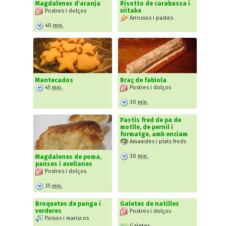
Magdalenes d'aranja
Risotto de carabassa i
xiitake
Postres i dolços
Arrossos i pastes
40
min.
Mantecados
Braç de fabiola
45
min.
Postres i dolços
30
min.
Pastís fred de pa de
motlle, de pernil i
formatge, amb enciam
Amanides i plats freds
30
min.
Magdalenes de poma,
panses i avellanes
Postres i dolços
35
min.
Broquetes de panga i
Galetes de natilles
verdures
Postres i dolços
Peixos i mariscos
Galetes