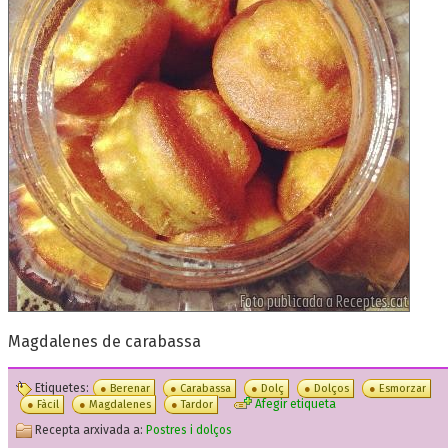
Magdalenes de carabassa
Etiquetes:
Berenar
Carabassa
Dolç
Dolços
Esmorzar
Afegir etiqueta
Fàcil
Magdalenes
Tardor
Recepta arxivada a:
Postres i dolços