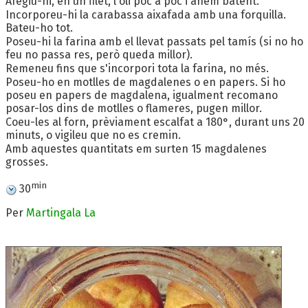
Afegiu-hi, en un filet, l'oli poc a poc i anem batent.
Incorporeu-hi la carabassa aixafada amb una forquilla.
Bateu-ho tot.
Poseu-hi la farina amb el llevat passats pel tamís (si no ho
feu no passa res, però queda millor).
Remeneu fins que s'incorpori tota la farina, no més.
Poseu-ho en motlles de magdalenes o en papers. Si ho
poseu en papers de magdalena, igualment recomano
posar-los dins de motlles o flameres, pugen millor.
Coeu-les al forn, prèviament escalfat a 180°, durant uns 20
minuts, o vigileu que no es cremin.
Amb aquestes quantitats em surten 15 magdalenes
grosses.
min
30
Per
Martingala La