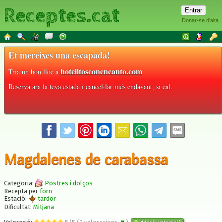
Receptes.cat
Donar-se d'alta
Et mereixes una escapada!
hotelitosconencanto.com
Tria un bon lloc a
Reserva ara la teva estada i cancel·lar més endavant, si cal.
Magdalenes de carabassa
Categoria:
Postres i dolços
Recepta per
forn
Estació:
tardor
Dificultat:
Mitjana