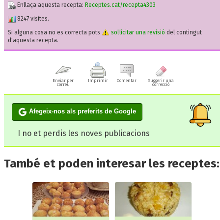
Enllaça aquesta recepta:
Receptes.cat/recepta4303
8247 visites.
Si alguna cosa no es correcta pots
sol·licitar una revisió
del contingut
d'aquesta recepta.
Enviar per
Imprimir
Comentar
Suggerir una
correu
correcció
Afegeix-nos als preferits de Google
I no et perdis les noves publicacions
També et poden interesar les receptes: