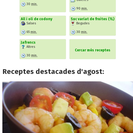
30
min.
90
min.
All i oli de codony
Suc variat de fruites (1L)
Salses
Begudes
65
min.
30
min.
Jafrencs
Altres
Cercar més receptes
30
min.
Receptes destacades d'agost: