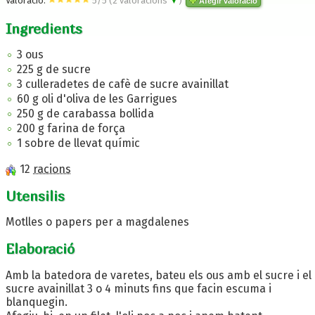
Valoració:
5
/
5
(
2
valoracions
▼
)
Afegir valoració
Ingredients
3 ous
225 g de sucre
3 culleradetes de cafè de sucre avainillat
60 g oli d'oliva de les Garrigues
250 g de carabassa bollida
200 g farina de força
1 sobre de llevat químic
12
racions
Utensilis
Motlles o papers per a magdalenes
Elaboració
Amb la batedora de varetes, bateu els ous amb el sucre i el
sucre avainillat 3 o 4 minuts fins que facin escuma i
blanquegin.