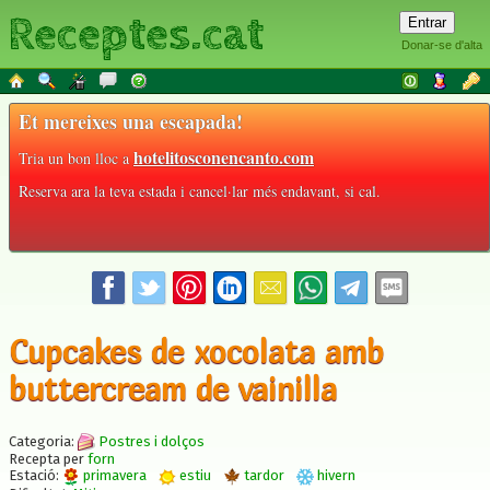
Receptes.cat
Donar-se d'alta
Et mereixes una escapada!
hotelitosconencanto.com
Tria un bon lloc a
Reserva ara la teva estada i cancel·lar més endavant, si cal.
Cupcakes de xocolata amb
buttercream de vainilla
Categoria:
Postres i dolços
Recepta per
forn
Estació:
primavera
estiu
tardor
hivern