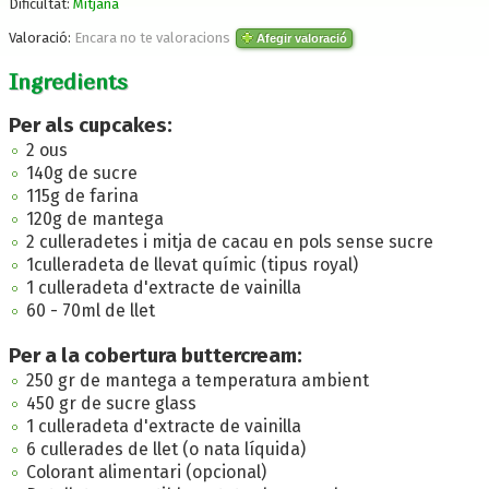
Dificultat:
Mitjana
Valoració:
Encara no te valoracions
Afegir valoració
Ingredients
Per als cupcakes:
2 ous
140g de sucre
115g de farina
120g de mantega
2 culleradetes i mitja de cacau en pols sense sucre
1culleradeta de llevat químic (tipus royal)
1 culleradeta d'extracte de vainilla
60 - 70ml de llet
Per a la cobertura buttercream:
250 gr de mantega a temperatura ambient
450 gr de sucre glass
1 culleradeta d'extracte de vainilla
6 cullerades de llet (o nata líquida)
Colorant alimentari (opcional)