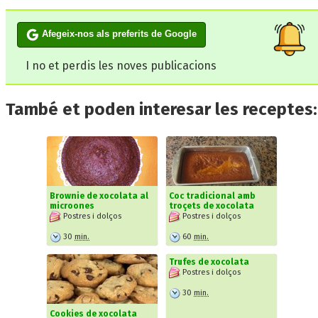
Afegeix-nos als preferits de Google
I no et perdis les noves publicacions
També et poden interesar les receptes:
Brownie de xocolata al
Coc tradicional amb
microones
troçets de xocolata
Postres i dolços
Postres i dolços
30
min.
60
min.
Trufes de xocolata
Postres i dolços
30
min.
Cookies de xocolata