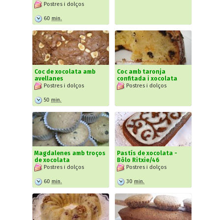
Postres i dolços
60
min.
Coc de xocolata amb
Coc amb taronja
avellanes
confitada i xocolata
Postres i dolços
Postres i dolços
50
min.
Magdalenes amb troços
Pastís de xocolata -
de xocolata
Bôlo Ritxie/46
Postres i dolços
Postres i dolços
60
min.
30
min.