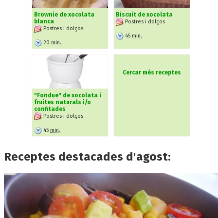
Brownie de xocolata
Biscuit de xocolata
blanca
Postres i dolços
Postres i dolços
45
min.
20
min.
Cercar més receptes
"Fondue" de xocolata i
fruites naturals i/o
confitades
Postres i dolços
45
min.
Receptes destacades d'agost: