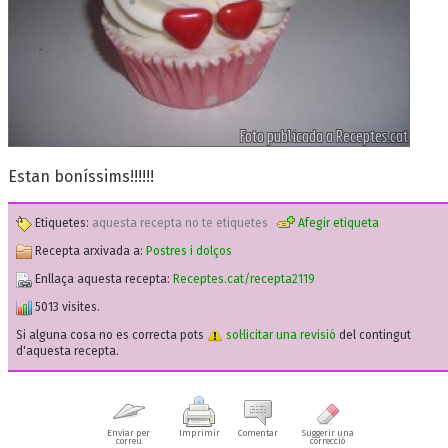
Estan boníssims!!!!!!
Etiquetes:
aquesta recepta no te etiquetes
Afegir etiqueta
Recepta arxivada a:
Postres i dolços
Enllaça aquesta recepta:
Receptes.cat/recepta2119
5013 visites.
Si alguna cosa no es correcta pots
sol·licitar una revisió
del contingut
d'aquesta recepta.
Enviar per
Imprimir
Comentar
Suggerir una
correu
correcció