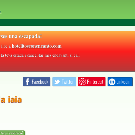
à
xes una escapada!
hotelitosconencanto.com
 lloc a
la teva estada i cancel·lar més endavant, si cal.
Facebook
Twitter
Pinterest
Linkedin
a iaia
fegir valoració