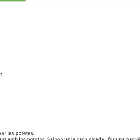
t.
var les potetes.
 junt amb les potetes. Salpebrar la carn picada i fer una barre