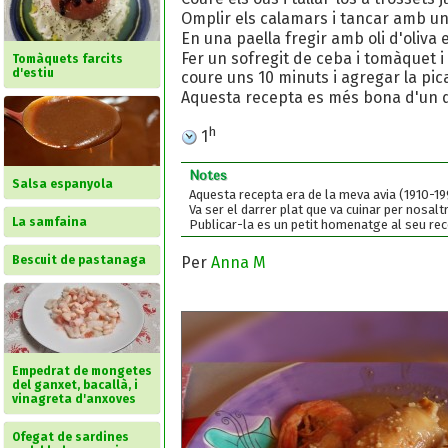
Omplir els calamars i tancar amb un 
En una paella fregir amb oli d'oliva e
Fer un sofregit de ceba i tomàquet i 
Tomàquets farcits
d'estiu
coure uns 10 minuts i agregar la pic
Aquesta recepta es més bona d'un di
h
1
Notes
Salsa espanyola
Aquesta recepta era de la meva avia (1910-19
Va ser el darrer plat que va cuinar per nosal
La samfaina
Publicar-la es un petit homenatge al seu rec
Per
Anna M
Bescuit de pastanaga
Empedrat de mongetes
del ganxet, bacallà, i
vinagreta d'anxoves
Ofegat de sardines