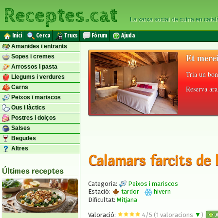
Receptes.cat
La xarxa social de cuina en catal
Inici
Cerca
Trucs
Fòrum
Ajuda
Amanides i entrants
Et merei
Sopes i cremes
Arrossos i pasta
Tria un bon
Llegums i verdures
Carns
Reserva ara 
Peixos i mariscos
Ous i làctics
Postres i dolços
Salses
Begudes
Altres
Calamars farcits de l
Últimes receptes
Categoria:
Peixos i mariscos
Estació:
tardor
hivern
Dificultat:
Mitjana
Valoració:
4
/
5
(
1
valoracions
▼
)
A