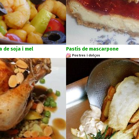
 de soja i mel
Pastís de mascarpone
Postres i dolços