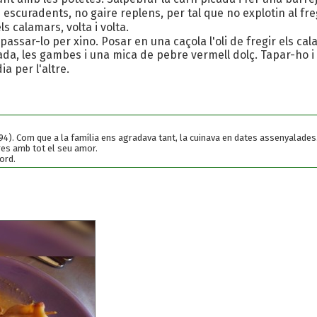
escuradents, no gaire replens, per tal que no explotin al freg
ls calamars, volta i volta.
passar-lo per xino. Posar en una caçola l'oli de fregir els cala
ada, les gambes i una mica de pebre vermell dolç. Tapar-ho i
a per l'altre.
94). Com que a la família ens agradava tant, la cuinava en dates assenyalades
tres amb tot el seu amor.
ord.