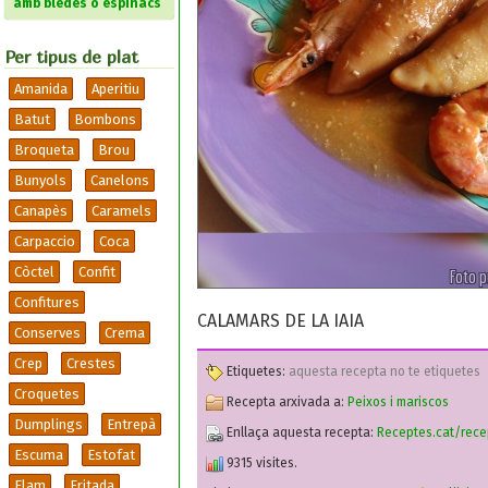
amb bledes o espinacs
Per tipus de plat
Amanida
Aperitiu
Batut
Bombons
Broqueta
Brou
Bunyols
Canelons
Canapès
Caramels
Carpaccio
Coca
Còctel
Confit
Confitures
CALAMARS DE LA IAIA
Conserves
Crema
Crep
Crestes
Etiquetes:
aquesta recepta no te etiquetes
Croquetes
Recepta arxivada a:
Peixos i mariscos
Dumplings
Entrepà
Enllaça aquesta recepta:
Receptes.cat/rece
Escuma
Estofat
9315 visites.
Flam
Fritada