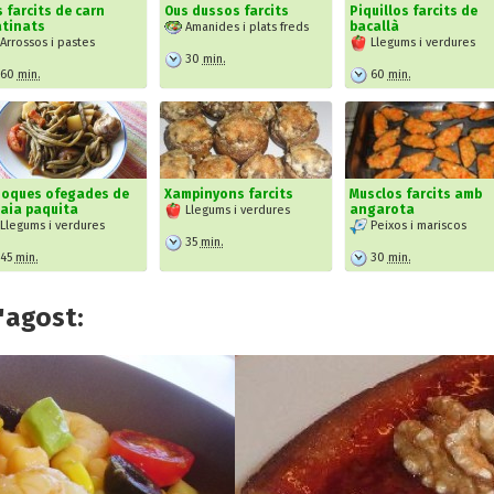
 farcits de carn
Ous dussos farcits
Piquillos farcits de
atinats
bacallà
Amanides i plats freds
Arrossos i pastes
Llegums i verdures
30
min.
60
min.
60
min.
joques ofegades de
Xampinyons farcits
Musclos farcits amb
iaia paquita
angarota
Llegums i verdures
Llegums i verdures
Peixos i mariscos
35
min.
45
min.
30
min.
'agost: