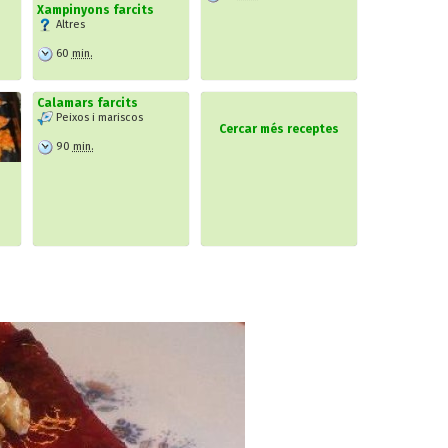
Xampinyons farcits
Altres
60
min.
Calamars farcits
Peixos i mariscos
Cercar més receptes
90
min.