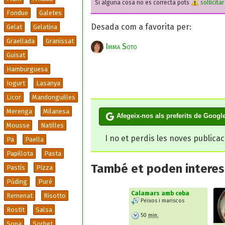
Si alguna cosa no es correcta pots
sol·licita
Fondue
Galetes
Desada com a favorita per:
Gelat
Gelatina
Graellada
Granissat
Imma Soto
Guisat
Hamburguesa
Iogurt
Lasanya
Licor
Mandonguilles
Merenga
Milanesa
Afegeix-nos als preferits de Googl
Mousse
Natilles
I no et perdis les noves publica
Pa
Paella
Papillota
Pasta
També et poden interesa
Pastís
Pizza
Púding
Puré
Calamars amb ceba
Remenat
Risotto
Peixos i mariscos
Rostit
Salsa
50
min.
Sopa
Sorbet