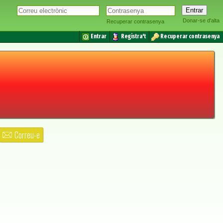
Donar-se d'alta
Recuperar contrasenya
Entrar
Registra't
Recuperar contrasenya
Correu-e