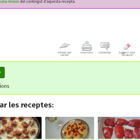
r una revisió
del contingut d'aquesta recepta.
Enviar per
Imprimir
Comentar
Suggerir una
correu
correcció
e
cions
r les receptes: