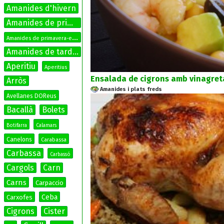
Amanides d'hivern
Amanides de primavera
A
manides de primavera-estiu
Amanides de tardor
Aperitiu
Aperitius
Ensalada de cigrons amb vinagreta
Arròs
Amanides i plats freds
Avellanes DOReus
Bacallà
Bolets
Botifarra
Calamars
Canelons
Carabassa
Carbassa
Carbassó
Cargols
Carn
Carns
Carpaccio
Ceba
Carxofes
Cigrons
Cister