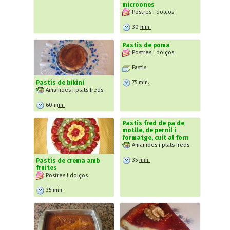
microones
Postres i dolços
30
min.
Pastís de poma
Postres i dolços
Pastís
75
min.
Pastís de bikini
Amanides i plats freds
60
min.
Pastís fred de pa de
motlle, de pernil i
formatge, cuit al forn
Amanides i plats freds
35
min.
Pastís de crema amb
fruites
Postres i dolços
35
min.