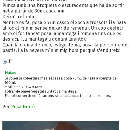
Punxa amb una broqueta o escuradents que ha de sortir
net a partir de 30m. cada 4m.
Deixa'l refredar.
Mentre es fa, posa en un casso el xoco a trossets i la nata
al foc al mínim sense deixar de remenar. Un cop desfet i
amb el foc tancat posa la mantega i remena fins que es
desfaci. (La mantega li donarà lluentó).
Quan la crema de xoco, estigui tèbia, posa-la per sobre del
pastís, i a la nevera mínim mig hora perquè s'endureixi.
h
1
Notes
Si voleu la cobertura mes espessa posa 75ml. de nata a compte de
100ml.
Motlle de 23/24 x 4cm
Folrar de paper vegetal i untat de mantega.
Es pot convertir en 12 racions si de cada quart fas tres trossos.
Per
Rosa Fabré