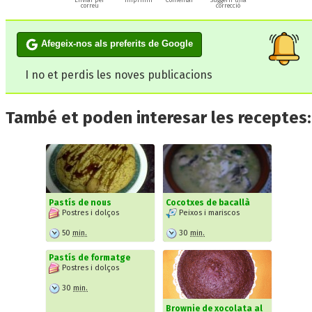
Enviar per
Imprimir
Comentar
Suggerir una
correu
correcció
Afegeix-nos als preferits de Google
I no et perdis les noves publicacions
També et poden interesar les receptes:
Pastís de nous
Cocotxes de bacallà
Postres i dolços
Peixos i mariscos
50
min.
30
min.
Pastís de formatge
Postres i dolços
30
min.
Brownie de xocolata al