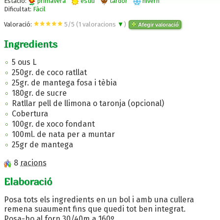
Estació:
primavera
estiu
tardor
hivern
Dificultat:
Fàcil
Valoració:
5
/
5
(
1
valoracions
▼
)
Afegir valoració
Ingredients
5 ous L
250gr. de coco ratllat
25gr. de mantega fosa i tèbia
180gr. de sucre
Ratllar pell de llimona o taronja (opcional)
Cobertura
100gr. de xoco fondant
100ml. de nata per a muntar
25gr de mantega
8
racions
Elaboració
Posa tots els ingredients en un bol i amb una cullera
remena suaument fins que quedi tot ben integrat.
Posa-ho al forn 30/40m a 160º