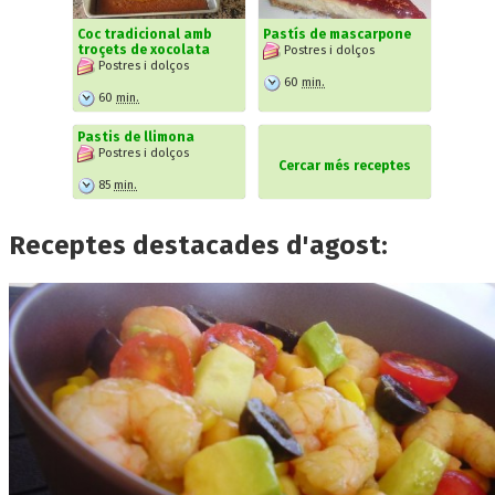
Coc tradicional amb
Pastís de mascarpone
troçets de xocolata
Postres i dolços
Postres i dolços
60
min.
60
min.
Pastis de llimona
Postres i dolços
Cercar més receptes
85
min.
Receptes destacades d'agost: