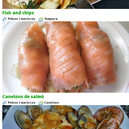
Fish and chips
Peixos i mariscos
Tempura
Canelons de salmó
Peixos i mariscos
Canelons