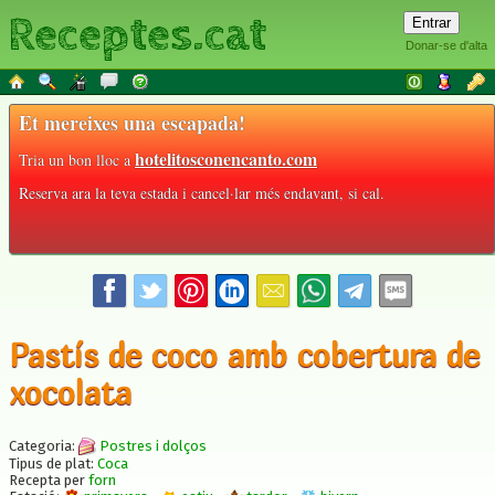
Receptes.cat
Donar-se d'alta
Et mereixes una escapada!
hotelitosconencanto.com
Tria un bon lloc a
Reserva ara la teva estada i cancel·lar més endavant, si cal.
Pastís de coco amb cobertura de
xocolata
Categoria:
Postres i dolços
Tipus de plat:
Coca
Recepta per
forn