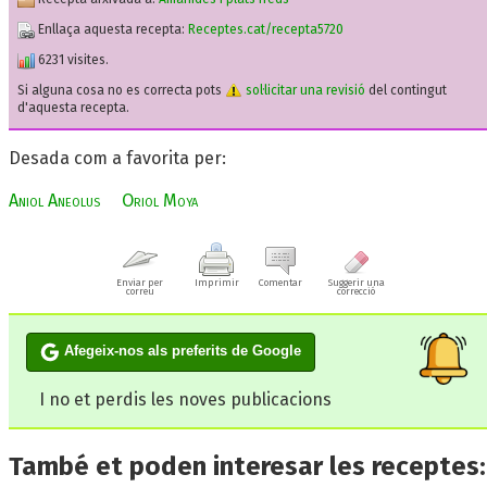
Enllaça aquesta recepta:
Receptes.cat/recepta5720
6231 visites.
Si alguna cosa no es correcta pots
sol·licitar una revisió
del contingut
d'aquesta recepta.
Desada com a favorita per:
Aniol Aneolus
Oriol Moya
Enviar per
Imprimir
Comentar
Suggerir una
correu
correcció
Afegeix-nos als preferits de Google
I no et perdis les noves publicacions
També et poden interesar les receptes: