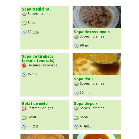
Sopa medicinal
Sopes i cremes
Sopa
60
min.
Sopa de rossinyols
Sopes i cremes
90
min.
Sopa de tirabecs
(pèsols tendrals)
Llegums i verdures
15
min.
Sopa d'all
Sopes i cremes
30
min.
Gelat de meló
Sopa de peix
Postres i dolços
Sopes i cremes
Gelat
Sopa
60
min.
45
min.