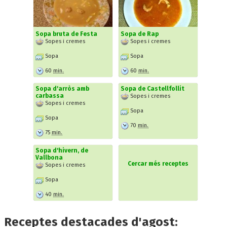
Sopa bruta de Festa
Sopa de Rap
Sopes i cremes
Sopes i cremes
Sopa
Sopa
60
min.
60
min.
Sopa d'arròs amb
Sopa de Castellfollit
carbassa
Sopes i cremes
Sopes i cremes
Sopa
Sopa
70
min.
75
min.
Sopa d'hivern, de
Vallbona
Cercar més receptes
Sopes i cremes
Sopa
40
min.
Receptes destacades d'agost: