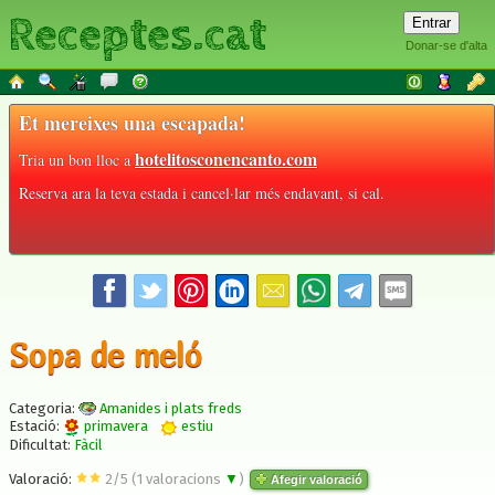
Receptes.cat
Donar-se d'alta
Et mereixes una escapada!
hotelitosconencanto.com
Tria un bon lloc a
Reserva ara la teva estada i cancel·lar més endavant, si cal.
Sopa de meló
Categoria:
Amanides i plats freds
Estació:
primavera
estiu
Dificultat:
Fàcil
Valoració:
2
/
5
(
1
valoracions
▼
)
Afegir valoració