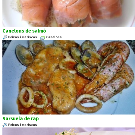
Canelons de salmó
Peixos i mariscos
Canelons
Sarsuela de rap
Peixos i mariscos