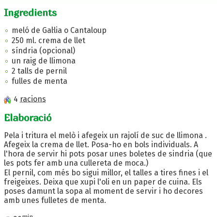
Ingredients
meló de Gal·lia o Cantaloup
250 ml. crema de llet
síndria (opcional)
un raig de llimona
2 talls de pernil
fulles de menta
4
racions
Elaboració
Pela i tritura el melò i afegeix un rajolí de suc de llimona .
Afegeix la crema de llet. Posa-ho en bols individuals. A
l'hora de servir hi pots posar unes boletes de sindria (que
les pots fer amb una cullereta de moca.)
El pernil, com més bo sigui millor, el talles a tires fines i el
freigeixes. Deixa que xupi l'oli en un paper de cuina. Els
poses damunt la sopa al moment de servir i ho decores
amb unes fulletes de menta.
min