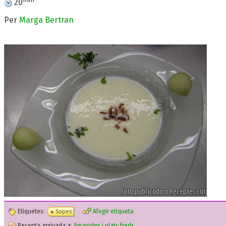
20
Per
Marga Bertran
Etiquetes:
Afegir etiqueta
Sopes
Recepta arxivada a:
Amanides i plats freds