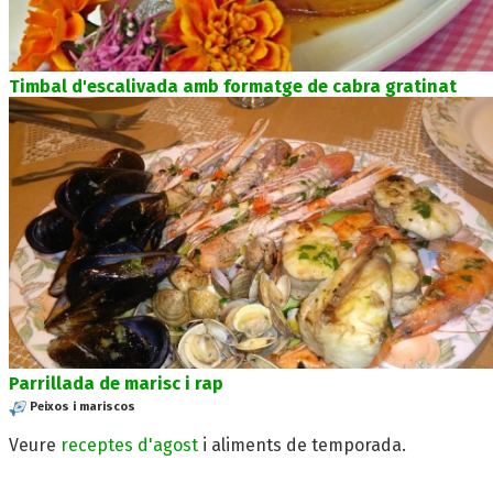
Timbal d'escalivada amb formatge de cabra gratinat
Parrillada de marisc i rap
Peixos i mariscos
Veure
receptes d'agost
i aliments de temporada.