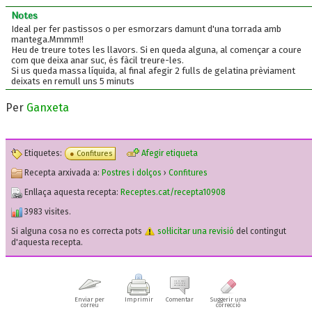
Notes
Ideal per fer pastissos o per esmorzars damunt d'una torrada amb
mantega.Mmmm!!
Heu de treure totes les llavors. Si en queda alguna, al començar a coure
com que deixa anar suc, és fàcil treure-les.
Si us queda massa líquida, al final afegir 2 fulls de gelatina prèviament
deixats en remull uns 5 minuts
Per
Ganxeta
Etiquetes:
Afegir etiqueta
Confitures
Recepta arxivada a:
Postres i dolços
›
Confitures
Enllaça aquesta recepta:
Receptes.cat/recepta10908
3983 visites.
Si alguna cosa no es correcta pots
sol·licitar una revisió
del contingut
d'aquesta recepta.
Enviar per
Imprimir
Comentar
Suggerir una
correu
correcció