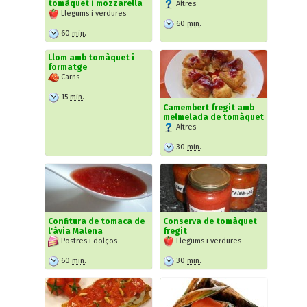
tomàquet i mozzarella
Altres
Llegums i verdures
60
min.
60
min.
Llom amb tomàquet i
formatge
Carns
15
min.
Camembert fregit amb
melmelada de tomàquet
Altres
30
min.
Confitura de tomaca de
Conserva de tomàquet
l'àvia Malena
fregit
Postres i dolços
Llegums i verdures
60
min.
30
min.