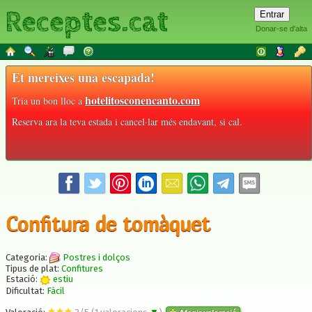
Receptes.cat
Donar-se d'alta
Et mereixes una escapada!
hotelitosconencanto.com
Tria un bon lloc a
Reserva ara la teva estada i cancel·lar més endavant, si cal.
Confitura de tomàquet
Categoria:
Postres i dolços
Tipus de plat:
Confitures
Estació:
estiu
Dificultat:
Fàcil