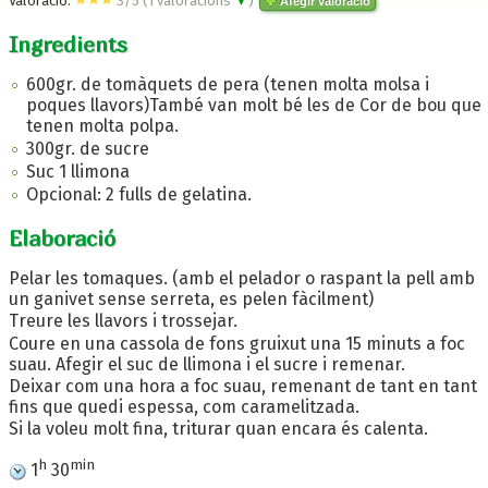
Valoració:
3
/
5
(
1
valoracions
▼
)
Afegir valoració
Ingredients
600gr. de tomàquets de pera (tenen molta molsa i
poques llavors)També van molt bé les de Cor de bou que
tenen molta polpa.
300gr. de sucre
Suc 1 llimona
Opcional: 2 fulls de gelatina.
Elaboració
Pelar les tomaques. (amb el pelador o raspant la pell amb
un ganivet sense serreta, es pelen fàcilment)
Treure les llavors i trossejar.
Coure en una cassola de fons gruixut una 15 minuts a foc
suau. Afegir el suc de llimona i el sucre i remenar.
Deixar com una hora a foc suau, remenant de tant en tant
fins que quedi espessa, com caramelitzada.
Si la voleu molt fina, triturar quan encara és calenta.
h
min
1
30