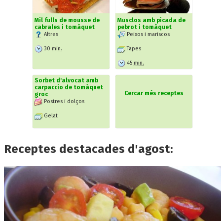
Mil fulls de mousse de
Musclos amb picada de
cabrales i tomàquet
pebrot i tomàquet
Altres
Peixos i mariscos
30
min.
Tapes
45
min.
Sorbet d'alvocat amb
carpaccio de tomàquet
Cercar més receptes
groc
Postres i dolços
Gelat
Receptes destacades d'agost: