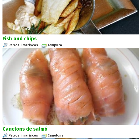
Fish and chips
Peixos i mariscos
Tempura
Canelons de salmó
Peixos i mariscos
Canelons