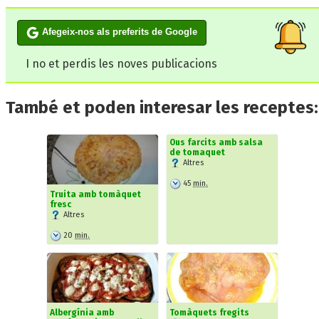
Afegeix-nos als preferits de Google
I no et perdis les noves publicacions
També et poden interesar les receptes:
Ous farcits amb salsa
de tomaquet
Altres
45
min.
Truita amb tomàquet
fresc
Altres
20
min.
Albergínia amb
Tomàquets fregits