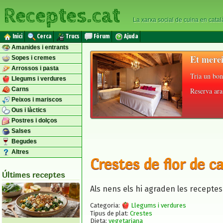
Receptes.cat
La xarxa social de cuina en catal
Inici
Cerca
Trucs
Fòrum
Ajuda
Amanides i entrants
Et merei
Sopes i cremes
Arrossos i pasta
Tria un bon
Llegums i verdures
Carns
Reserva ara 
Peixos i mariscos
Ous i làctics
Postres i dolços
Salses
Begudes
Altres
Crestes de flor de c
Últimes receptes
Als nens els hi agraden les receptes
Categoria:
Llegums i verdures
Tipus de plat:
Crestes
Dieta:
vegetariana