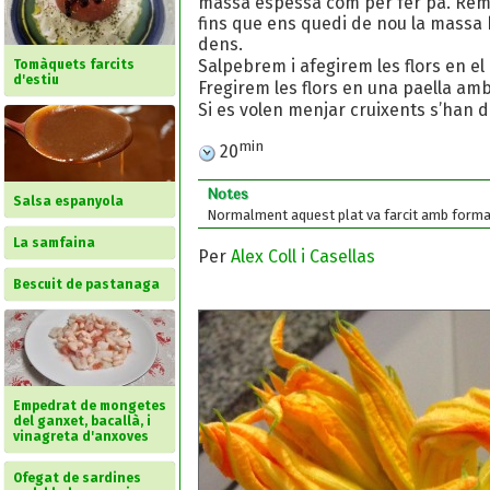
massa espessa com per fer pa. Rema
fins que ens quedi de nou la massa 
dens.
Salpebrem i afegirem les flors en el
Tomàquets farcits
d'estiu
Fregirem les flors en una paella amb
Si es volen menjar cruixents s’han d
min
20
Notes
Salsa espanyola
Normalment aquest plat va farcit amb formatg
La samfaina
Per
Alex Coll i Casellas
Bescuit de pastanaga
Empedrat de mongetes
del ganxet, bacallà, i
vinagreta d'anxoves
Ofegat de sardines