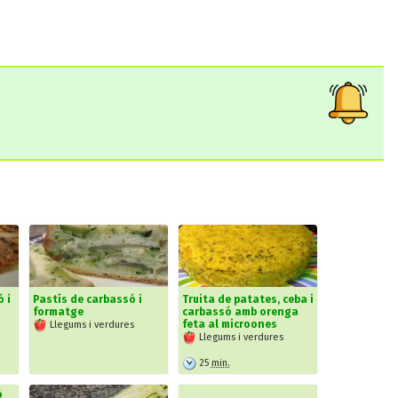
 i
Pastís de carbassó i
Truita de patates, ceba i
formatge
carbassó amb orenga
feta al microones
Llegums i verdures
Llegums i verdures
25
min.
ó