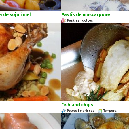
 de soja i mel
Pastís de mascarpone
Postres i dolços
Fish and chips
Peixos i mariscos
Tempura