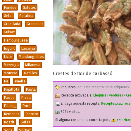
Fondue
Galetes
Gelat
Gelatina
Graellada
Granissat
Guisat
Hamburguesa
Iogurt
Lasanya
Licor
Mandonguilles
Merenga
Milanesa
Mousse
Natilles
Crestes de flor de carbassó
Pa
Paella
Etiquetes:
aquesta recepta no te etiquetes
Papillota
Pasta
Recepta arxivada a:
Llegums i verdures
›
Cr
Pastís
Pizza
Enllaça aquesta recepta:
Receptes.cat/rece
Púding
Puré
3024 visites.
Remenat
Risotto
Si alguna cosa no es correcta pots
sol·licita
Rostit
Salsa
Sopa
Sorbet