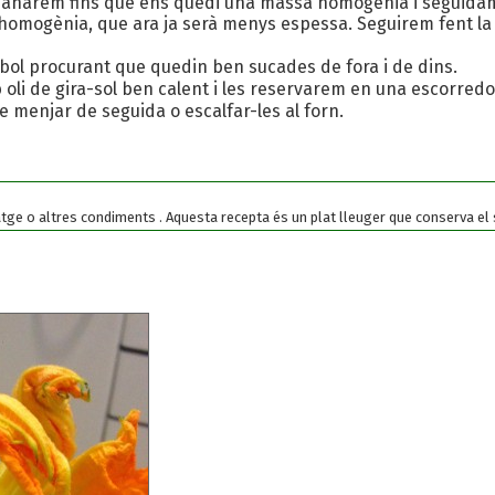
narem fins que ens quedi una massa homogènia i seguidamen
homogènia, que ara ja serà menys espessa. Seguirem fent la 
 bol procurant que quedin ben sucades de fora i de dins.
 oli de gira-sol ben calent i les reservarem en una escorredor
e menjar de seguida o escalfar-les al forn.
e o altres condiments . Aquesta recepta és un plat lleuger que conserva el sa