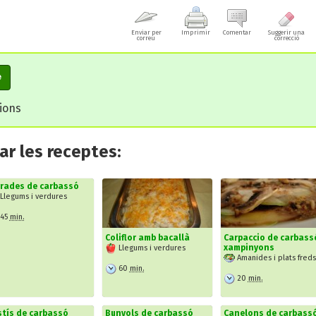
Enviar per
Imprimir
Comentar
Suggerir una
correu
correcció
e
cions
r les receptes:
rrades de carbassó
Llegums i verdures
45
min.
Coliflor amb bacallà
Carpaccio de carbassó
xampinyons
Llegums i verdures
Amanides i plats freds
60
min.
20
min.
tís de carbassó
Bunyols de carbassó
Canelons de carbass