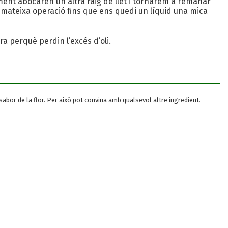
t abocaren un altra raig de llet i tornarem a remanar
mateixa operació fins que ens quedi un líquid una mica
a perquè perdin l’excés d’oli.
bor de la flor. Per això pot convina amb qualsevol altre ingredient.