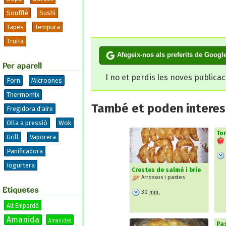
Soufflé
Sushi
Tapes
Tempura
Truita
Afegeix-nos als preferits de Googl
Per aparell
I no et perdis les noves publica
Forn
Microones
Thermomix
També et poden interesa
Fregidora d'aire
Olla a pressió
Wok
To
Grill
Vaporera
Panificadora
Iogurtera
Crestes de salmó i brie
Arrossos i pastes
Etiquetes
30
min.
Alt Empordà
Amanida
Amanides
Pas