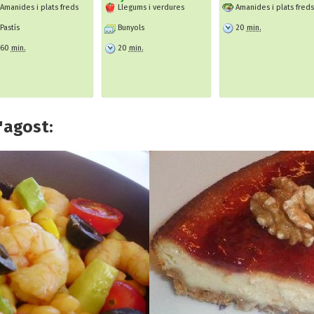
Amanides i plats freds
Llegums i verdures
Amanides i plats freds
Pastís
Bunyols
20
min.
60
min.
20
min.
'agost: