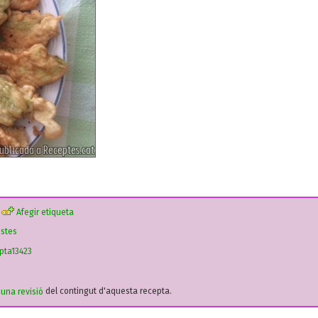
Afegir etiqueta
estes
pta13423
r una revisió
del contingut d'aquesta recepta.