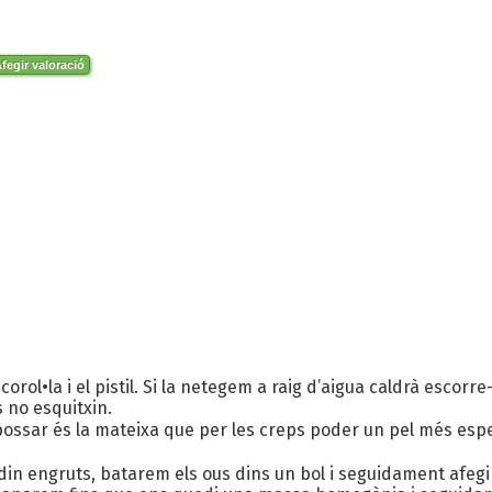
fegir valoració
corol•la i el pistil. Si la netegem a raig d’aigua caldrà esco
 no esquitxin.
ossar és la mateixa que per les creps poder un pel més esp
n engruts, batarem els ous dins un bol i seguidament afegire