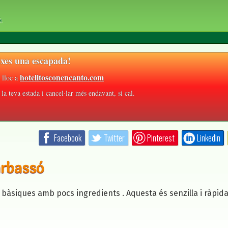
à
xes una escapada!
hotelitosconencanto.com
 lloc a
la teva estada i cancel·lar més endavant, si cal.
Facebook
Twitter
Pinterest
Linkedin
arbassó
 bàsiques amb pocs ingredients . Aquesta és senzilla i ràpida