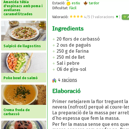
Amanida tèbia
Estació:
estiu
tardor
d'espinacs amb poma i
Dificultat:
Fàcil
avellanes
caramel·litzades
Valoració:
4
/
5
(
1
valoracions
▼
)
A
Ingredients
20 flors de carbassó
2 ous de pagués
Salpicó de llagostins
250 g de Farina
250 ml de llet
Sal i pebre
Oli de gira-sol
Poke bowl de salmó
4
racions
Elaboració
Primer netejarem la flor treguent la 
nevera (nofrost) perquè al coure-les
Crema freda de
La preparació de la massa per arreb
carbassó
d’ho espessa que fem la massa.
Per fer la massa sense que ens quedi