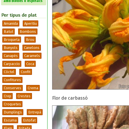
amb bledes o espinacs
Per tipus de plat
Amanida
Aperitiu
Batut
Bombons
Broqueta
Brou
Bunyols
Canelons
Canapès
Caramels
Carpaccio
Coca
Còctel
Confit
Confitures
Conserves
Crema
Crep
Crestes
Flor de carbassó
Croquetes
Dumplings
Entrepà
Escuma
Estofat
Flam
Fritada