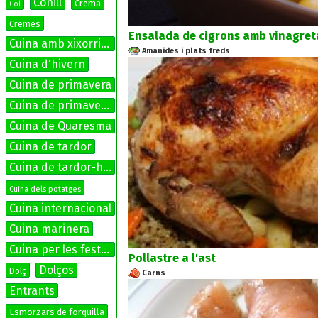
Conill
Crema
Col
Cremes
Ensalada de cigrons amb vinagreta
Cuina amb xixorrites
Amanides i plats freds
Cuina d'hivern
Cuina de primavera
Cuina de primavera-estiu
Cuina de Quaresma
Cuina de tardor
Cuina de tardor-hivern
Cuina dels potatges
Cuina internacional
Cuina marinera
Cuina per les festes
Pollastre a l'ast
Dolços
Dolç
Carns
Entrants
Esmorzars de forquilla