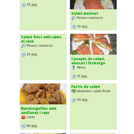
30
min.
Salmó marinat
Peixos i mariscos
20
min.
Salmó fresc amb raïms
al cava
Peixos i mariscos
20
min.
Canapés de salmó,
alvocat i formatge
Altres
10
min.
Pastís de salmó
Amanides i plats freds
90
min.
Mandonguilles amb
avellanes i ceps
Carns
60
min.