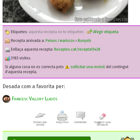
Etiquetes:
aquesta recepta no te etiquetes
Afegir etiqueta
Recepta arxivada a:
Peixos i mariscos
›
Bunyols
Enllaça aquesta recepta:
Receptes.cat/recepta13428
3183 visites.
Si alguna cosa no es correcta pots
sol·licitar una revisió
del contingut
d'aquesta recepta.
Desada com a favorita per:
Francesc Vallory Lladós
Enviar per
Imprimir
Comentar
Suggerir una
correu
correcció