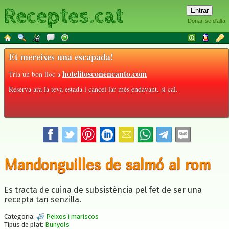
Receptes.cat
Donar-se d'alta
Et mereixes una escapada!
hotelitosconencanto.com
Tria un bon lloc a
Reserva ara la teva estada i cancel·lar més endavant, si cal.
Mandonguilles de salmó al rom
Es tracta de cuina de subsistència pel fet de ser una
recepta tan senzilla.
Categoria:
Peixos i mariscos
Tipus de plat:
Bunyols