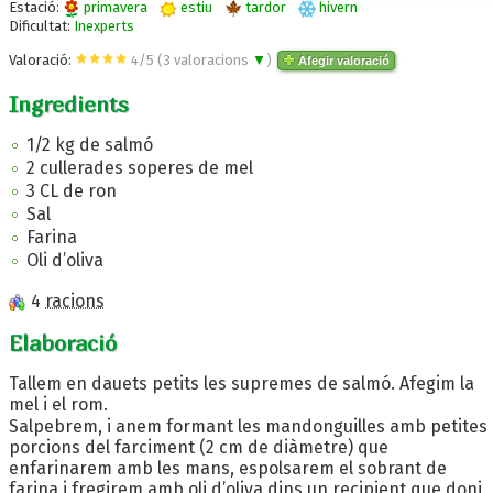
Estació:
primavera
estiu
tardor
hivern
Dificultat:
Inexperts
Valoració:
4
/
5
(
3
valoracions
▼
)
Afegir valoració
Ingredients
1/2 kg de salmó
2 cullerades soperes de mel
3 CL de ron
Sal
Farina
Oli d’oliva
4
racions
Elaboració
Tallem en dauets petits les supremes de salmó. Afegim la
mel i el rom.
Salpebrem, i anem formant les mandonguilles amb petites
porcions del farciment (2 cm de diàmetre) que
enfarinarem amb les mans, espolsarem el sobrant de
farina i fregirem amb oli d’oliva dins un recipient que doni