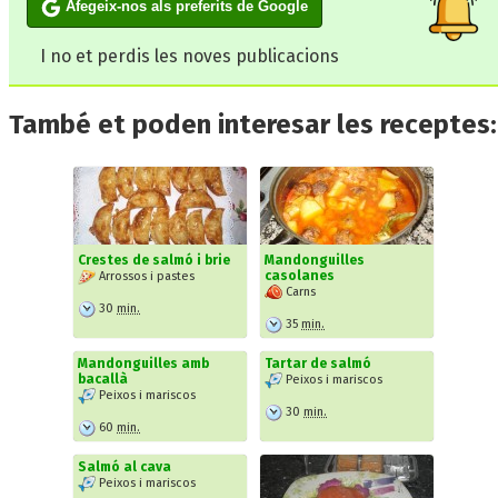
Afegeix-nos als preferits de Google
I no et perdis les noves publicacions
També et poden interesar les receptes:
Crestes de salmó i brie
Mandonguilles
casolanes
Arrossos i pastes
Carns
30
min.
35
min.
Mandonguilles amb
Tartar de salmó
bacallà
Peixos i mariscos
Peixos i mariscos
30
min.
60
min.
Salmó al cava
Peixos i mariscos