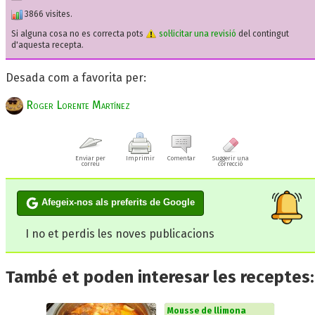
3866 visites.
Si alguna cosa no es correcta pots
sol·licitar una revisió
del contingut
d'aquesta recepta.
Desada com a favorita per:
Roger Lorente Martínez
Enviar per
Imprimir
Comentar
Suggerir una
correu
correcció
Afegeix-nos als preferits de Google
I no et perdis les noves publicacions
També et poden interesar les receptes:
Mousse de llimona