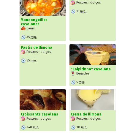
Postres i dolços
15
min.
Mandonguilles
casolanes
Carns
35
min.
Pastis de llimona
Postres i dolços
85
min.
"Caipirinha" casolana
Begudes
5
min.
Croissants casolans
Crema de llimona
Postres i dolços
Postres i dolços
240
min.
30
min.