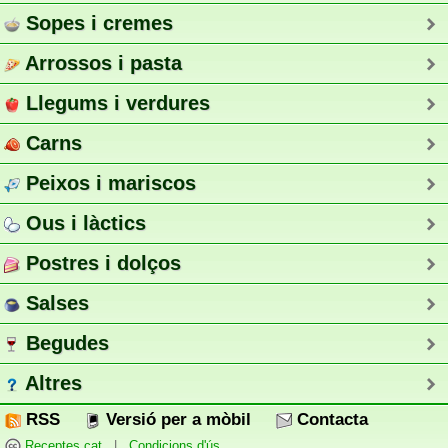
Sopes i cremes
Arrossos i pasta
Llegums i verdures
Carns
Peixos i mariscos
Ous i làctics
Postres i dolços
Salses
Begudes
Altres
RSS
Versió per a mòbil
Contacta
Receptes.cat
|
Condicions d'ús