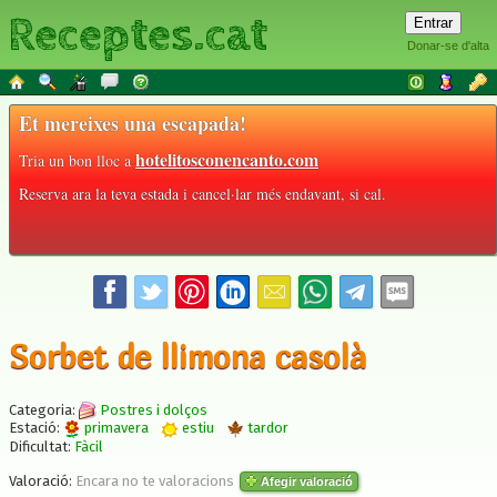
Receptes.cat
Donar-se d'alta
Et mereixes una escapada!
hotelitosconencanto.com
Tria un bon lloc a
Reserva ara la teva estada i cancel·lar més endavant, si cal.
Sorbet de llimona casolà
Categoria:
Postres i dolços
Estació:
primavera
estiu
tardor
Dificultat:
Fàcil
Valoració:
Encara no te valoracions
Afegir valoració