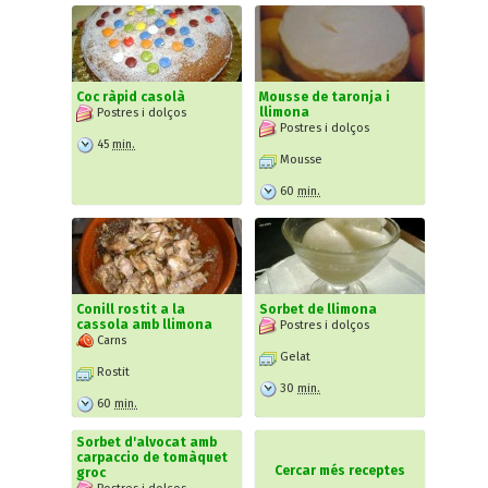
Coc ràpid casolà
Mousse de taronja i
llimona
Postres i dolços
Postres i dolços
45
min.
Mousse
60
min.
Conill rostit a la
Sorbet de llimona
cassola amb llimona
Postres i dolços
Carns
Gelat
Rostit
30
min.
60
min.
Sorbet d'alvocat amb
carpaccio de tomàquet
Cercar més receptes
groc