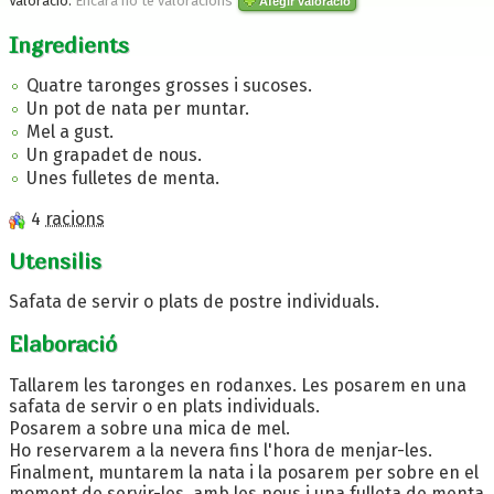
Valoració:
Encara no te valoracions
Afegir valoració
Ingredients
Quatre taronges grosses i sucoses.
Un pot de nata per muntar.
Mel a gust.
Un grapadet de nous.
Unes fulletes de menta.
4
racions
Utensilis
Safata de servir o plats de postre individuals.
Elaboració
Tallarem les taronges en rodanxes. Les posarem en una
safata de servir o en plats individuals.
Posarem a sobre una mica de mel.
Ho reservarem a la nevera fins l'hora de menjar-les.
Finalment, muntarem la nata i la posarem per sobre en el
moment de servir-les, amb les nous i una fulleta de menta