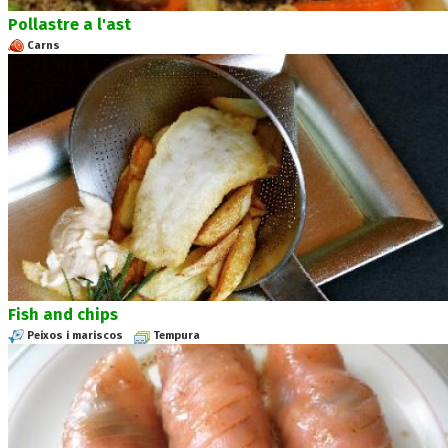
Pollastre a l'ast
Carns
Fish and chips
Peixos i mariscos
Tempura