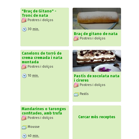
"Braç de Gitano" -
Tronc de nata
Postres i dolços
30
min.
Braç de gitano de nata
Postres i dolços
Canelons de torró de
crema cremada i nata
muntada
Postres i dolços
10
min.
Pastís de xocolata nata
i cireres
Postres i dolços
Pastís
Mandarines o taronges
confitades, amb trufa
Cercar més receptes
Postres i dolços
Mousse
40
min.