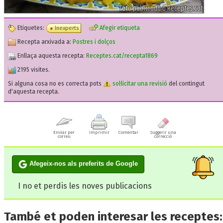
Etiquetes:
Afegir etiqueta
Inexperts
Recepta arxivada a:
Postres i dolços
Enllaça aquesta recepta:
Receptes.cat/recepta1869
2195 visites.
Si alguna cosa no es correcta pots
sol·licitar una revisió
del contingut
d'aquesta recepta.
Enviar per
Imprimir
Comentar
Suggerir una
correu
correcció
Afegeix-nos als preferits de Google
I no et perdis les noves publicacions
També et poden interesar les receptes: