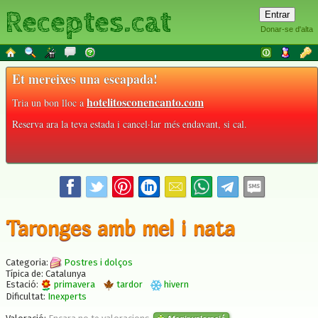
Receptes.cat
Donar-se d'alta
Et mereixes una escapada!
hotelitosconencanto.com
Tria un bon lloc a
Reserva ara la teva estada i cancel·lar més endavant, si cal.
Taronges amb mel i nata
Categoria:
Postres i dolços
Típica de: Catalunya
Estació:
primavera
tardor
hivern
Dificultat:
Inexperts