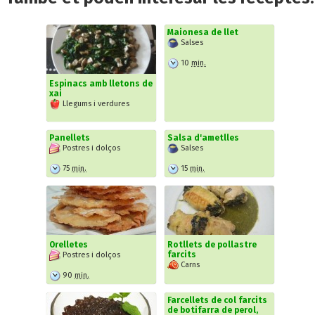
Maionesa de llet
Salses
10
min.
Espinacs amb lletons de
xai
Llegums i verdures
Panellets
Salsa d'ametlles
Postres i dolços
Salses
75
min.
15
min.
Orelletes
Rotllets de pollastre
farcits
Postres i dolços
Carns
90
min.
Farcellets de col farcits
de botifarra de perol,