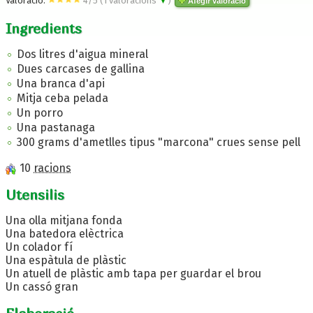
Valoració:
4
/
5
(
1
valoracions
▼
)
Afegir valoració
Ingredients
Dos litres d'aigua mineral
Dues carcases de gallina
Una branca d'api
Mitja ceba pelada
Un porro
Una pastanaga
300 grams d'ametlles tipus "marcona" crues sense pell
10
racions
Utensilis
Una olla mitjana fonda
Una batedora elèctrica
Un colador fí
Una espàtula de plàstic
Un atuell de plàstic amb tapa per guardar el brou
Un cassó gran