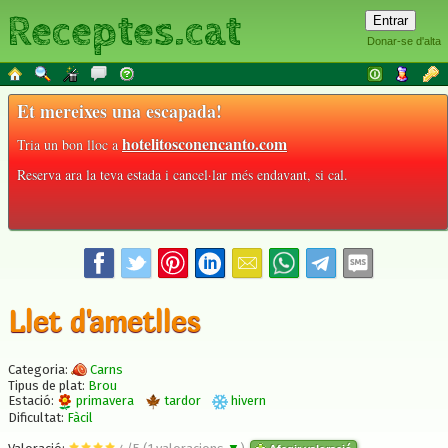
Receptes.cat
Donar-se d'alta
Et mereixes una escapada!
hotelitosconencanto.com
Tria un bon lloc a
Reserva ara la teva estada i cancel·lar més endavant, si cal.
Llet d'ametlles
Categoria:
Carns
Tipus de plat:
Brou
Estació:
primavera
tardor
hivern
Dificultat:
Fàcil