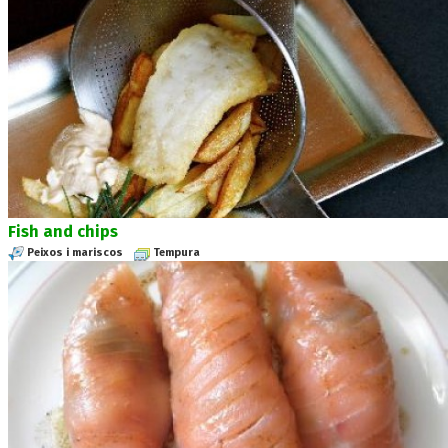
Fish and chips
Peixos i mariscos
Tempura