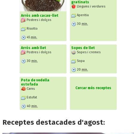
gratinats
Llegums i verdures
Aperitiu
Arròs amb cacau-llet
Postres i dolços
30
min.
Risotto
45
min.
Arròs amb llet
Sopes de llet
Postres i dolços
Sopes i cremes
30
min.
Sopa
20
min.
Pota de vedella
estofada
Cercar més receptes
Carns
Estofat
40
min.
Receptes destacades d'agost: