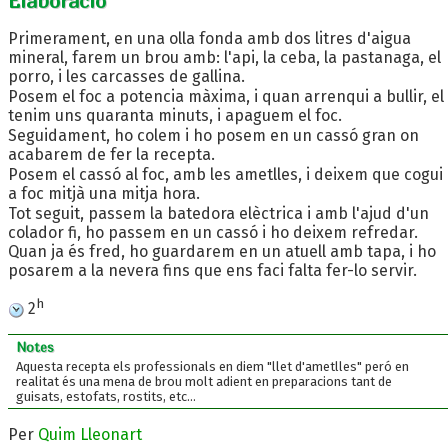
Elaboració
Primerament, en una olla fonda amb dos litres d'aigua
mineral, farem un brou amb: l'api, la ceba, la pastanaga, el
porro, i les carcasses de gallina.
Posem el foc a potencia màxima, i quan arrenqui a bullir, el
tenim uns quaranta minuts, i apaguem el foc.
Seguidament, ho colem i ho posem en un cassó gran on
acabarem de fer la recepta.
Posem el cassó al foc, amb les ametlles, i deixem que cogui
a foc mitjà una mitja hora.
Tot seguit, passem la batedora elèctrica i amb l'ajud d'un
colador fi, ho passem en un cassó i ho deixem refredar.
Quan ja és fred, ho guardarem en un atuell amb tapa, i ho
posarem a la nevera fins que ens faci falta fer-lo servir.
h
2
Notes
Aquesta recepta els professionals en diem "llet d'ametlles" peró en
realitat és una mena de brou molt adient en preparacions tant de
guisats, estofats, rostits, etc...
Per
Quim Lleonart