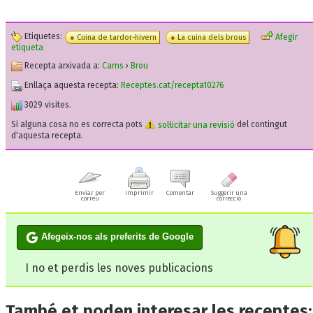
Etiquetes:
Afegir
Cuina de tardor-hivern
La cuina dels brous
etiqueta
Recepta arxivada a:
Carns
›
Brou
Enllaça aquesta recepta:
Receptes.cat/recepta10276
3029 visites.
Si alguna cosa no es correcta pots
sol·licitar una revisió
del contingut
d'aquesta recepta.
Enviar per
Imprimir
Comentar
Suggerir una
correu
correcció
Afegeix-nos als preferits de Google
I no et perdis les noves publicacions
També et poden interesar les receptes: