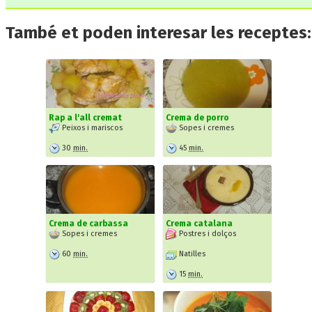
També et poden interesar les receptes:
Rap a l'all cremat
Crema de porro
Peixos i mariscos
Sopes i cremes
30
min.
45
min.
Crema de carbassa
Crema catalana
Sopes i cremes
Postres i dolços
60
min.
Natilles
15
min.