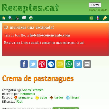
Receptes.cat
Donar-se d'alta
Et mereixes una escapada!
hotelitosconencanto.com
Tria un bon lloc a
Reserva ara la teva estada i cancel·lar més endavant, si cal.
Crema de pastanagues
Categoria:
Sopes i cremes
Recepta per
thermomix
Estació:
primavera
estiu
tardor
hivern
Dificultat:
Fàcil