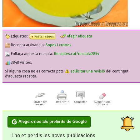
Etiquetes:
Afegir etiqueta
Pastanagues
Recepta arxivada a:
Sopes i cremes
Enllaça aquesta recepta:
Receptes.cat/recepta2854
3848 visites.
Si alguna cosa no es correcta pots
sol·licitar una revisió
del contingut
d'aquesta recepta.
Enviar per
Imprimir
Comentar
Suggerir una
correu
correcció
Afegeix-nos als preferits de Google
I no et perdis les noves publicacions