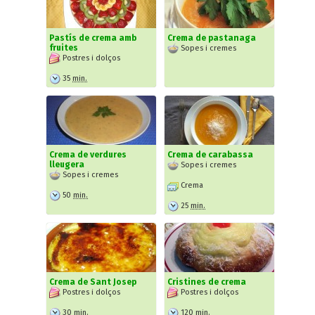
Pastís de crema amb
Crema de pastanaga
fruites
Sopes i cremes
Postres i dolços
35
min.
Crema de verdures
Crema de carabassa
lleugera
Sopes i cremes
Sopes i cremes
Crema
50
min.
25
min.
Crema de Sant Josep
Cristines de crema
Postres i dolços
Postres i dolços
30
min.
120
min.