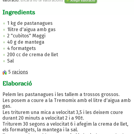
Valoració:
Encara no te valoracions
Afegir valoració
Ingredients
1 kg de pastanagues
1litre d'aigua amb gas
2 "cubitos" Maggi
40 g de mantega
4 formatgets
200 cc de crema de llet
Sal
5
racions
Elaboració
Pelem les pastanagues i les tallem a trossos grossos.
Les posem a coure a la Tremomix amb el litre d'aigua amb
gas.
Les triturem una mica a velocitat 3,5 i les deixem coure
durant 20 minuts a velocitat 2 i a 90ª.
Triturem 30 segons a velocitat 6 i afegim la crema de llet,
els formatgets, la mantega i la sal.