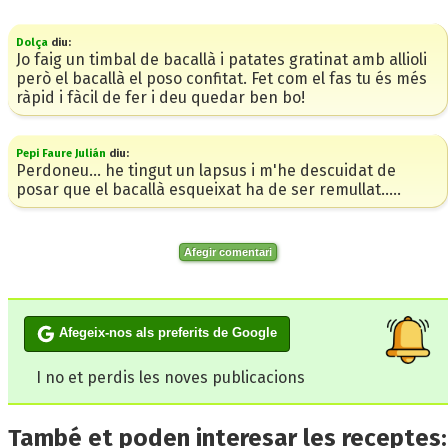
Dolça
diu:
Jo faig un timbal de bacallà i patates gratinat amb allioli
però el bacallà el poso confitat. Fet com el fas tu és més
ràpid i fàcil de fer i deu quedar ben bo!
Pepi Faure Julián
diu:
Perdoneu... he tingut un lapsus i m'he descuidat de
posar que el bacallà esqueixat ha de ser remullat.....
Afegir comentari
Afegeix-nos als preferits de Google
I no et perdis les noves publicacions
També et poden interesar les receptes: