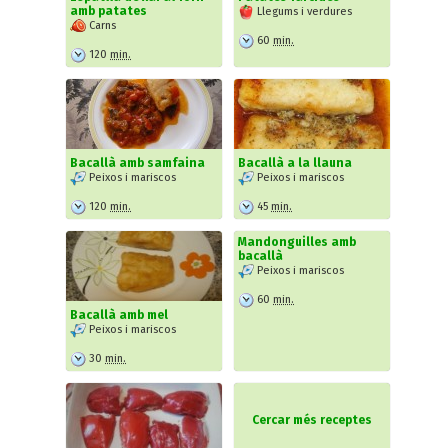
amb patates
Llegums i verdures
Carns
60
min.
120
min.
Bacallà amb samfaina
Bacallà a la llauna
Peixos i mariscos
Peixos i mariscos
120
min.
45
min.
Mandonguilles amb
bacallà
Peixos i mariscos
60
min.
Bacallà amb mel
Peixos i mariscos
30
min.
Cercar més receptes