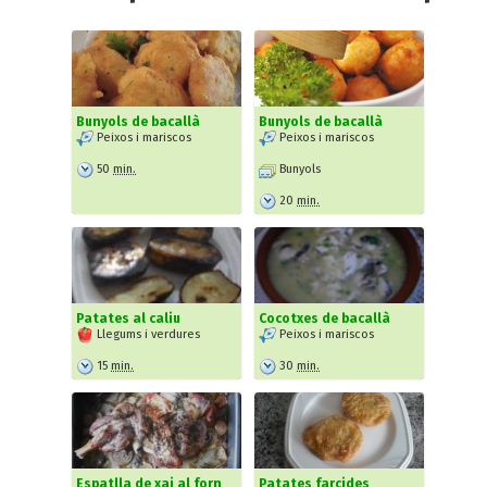
Bunyols de bacallà
Bunyols de bacallà
Peixos i mariscos
Peixos i mariscos
50
min.
Bunyols
20
min.
Patates al caliu
Cocotxes de bacallà
Llegums i verdures
Peixos i mariscos
15
min.
30
min.
Espatlla de xai al forn
Patates farcides