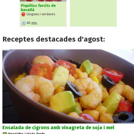
Piquillos farcits de
bacallà
Llegums i verdures
60
min.
Receptes destacades d'agost:
Ensalada de cigrons amb vinagreta de soja i mel
Amanides i plats freds