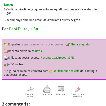
Notes
Se'n diu all-i-oli negat quan està en aquell punt que no ha acabat de
lligar...
S'acompanya amb una amanida d'enciam i olives negres...
Per
Pepi Faure Julián
Etiquetes:
aquesta recepta no te etiquetes
Afegir etiqueta
Recepta arxivada a:
Altres
Enllaça aquesta recepta:
Receptes.cat/recepta3753
4854 visites.
Si alguna cosa no es correcta pots
sol·licitar una revisió
del contingut
d'aquesta recepta.
Enviar per
Imprimir
Comentar
Suggerir una
correu
correcció
2
comentaris: