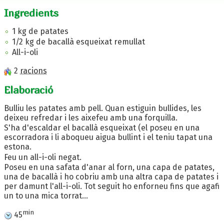
Ingredients
1 kg de patates
1/2 kg de bacallà esqueixat remullat
All-i-oli
2
racions
Elaboració
Bulliu les patates amb pell. Quan estiguin bullides, les
deixeu refredar i les aixefeu amb una forquilla.
S'ha d'escaldar el bacallà esqueixat (el poseu en una
escorradora i li aboqueu aigua bullint i el teniu tapat una
estona.
Feu un all-i-oli negat.
Poseu en una safata d'anar al forn, una capa de patates,
una de bacallà i ho cobriu amb una altra capa de patates i
per damunt l'all-i-oli. Tot seguit ho enforneu fins que agafi
un to una mica torrat...
min
45