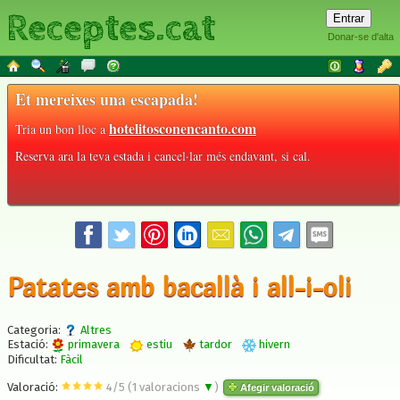
Receptes.cat
Donar-se d'alta
Et mereixes una escapada!
hotelitosconencanto.com
Tria un bon lloc a
Reserva ara la teva estada i cancel·lar més endavant, si cal.
Patates amb bacallà i all-i-oli
Categoria:
Altres
Estació:
primavera
estiu
tardor
hivern
Dificultat:
Fàcil
Valoració:
4
/
5
(
1
valoracions
▼
)
Afegir valoració