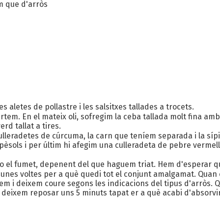
m que d'arròs
s aletes de pollastre i les salsitxes tallades a trocets.
rtem. En el mateix oli, sofregim la ceba tallada molt fina amb
erd tallat a tires.
ulleradetes de cúrcuma, la carn que teníem separada i la sípi
s pèsols i per últim hi afegim una culleradeta de pebre vermell 
 o el fumet, depenent del que haguem triat. Hem d'esperar qu
m unes voltes per a què quedi tot el conjunt amalgamat. Quan 
lem i deixem coure segons les indicacions del tipus d'arròs. Q
deixem reposar uns 5 minuts tapat er a què acabi d'absorvir 