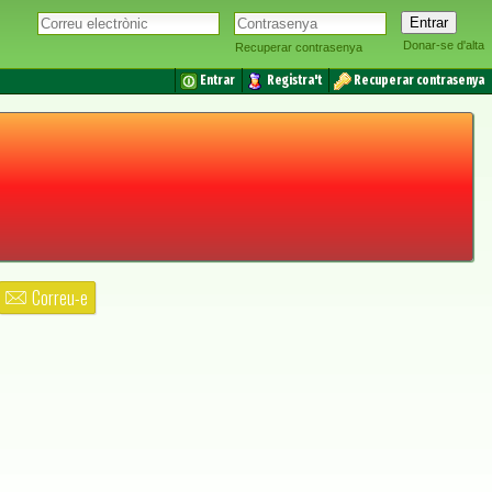
Donar-se d'alta
Recuperar contrasenya
Entrar
Registra't
Recuperar contrasenya
Correu-e