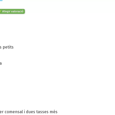
Afegir valoració
s petits
a
 per comensal i dues tasses més