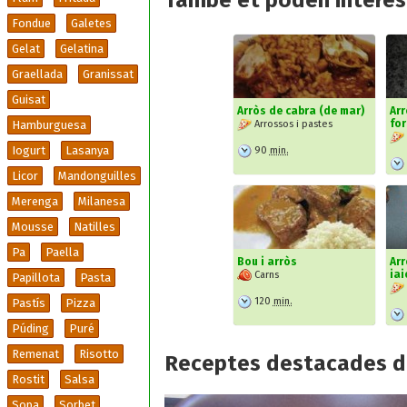
També et poden interesa
Fondue
Galetes
Gelat
Gelatina
Graellada
Granissat
Guisat
Arròs de cabra (de mar)
Arr
fo
Hamburguesa
Arrossos i pastes
Iogurt
Lasanya
90
min.
Licor
Mandonguilles
Merenga
Milanesa
Mousse
Natilles
Pa
Paella
Bou i arròs
Arr
iai
Carns
Papillota
Pasta
120
min.
Pastís
Pizza
Púding
Puré
Remenat
Risotto
Receptes destacades d
Rostit
Salsa
Sopa
Sorbet