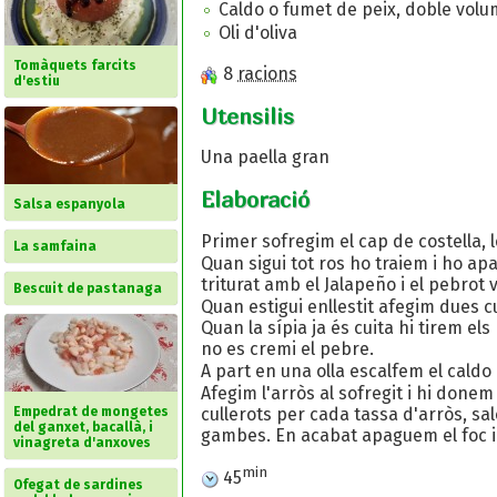
Caldo o fumet de peix, doble volu
Oli d'oliva
Tomàquets farcits
8
racions
d'estiu
Utensilis
Una paella gran
Elaboració
Salsa espanyola
Primer sofregim el cap de costella, le
La samfaina
Quan sigui tot ros ho traiem i ho apa
triturat amb el Jalapeño i el pebrot v
Bescuit de pastanaga
Quan estigui enllestit afegim dues c
Quan la sípia ja és cuita hi tirem el
no es cremi el pebre.
A part en una olla escalfem el caldo
Afegim l'arròs al sofregit i hi done
Empedrat de mongetes
cullerots per cada tassa d'arròs, sa
del ganxet, bacallà, i
gambes. En acabat apaguem el foc i 
vinagreta d'anxoves
min
45
Ofegat de sardines