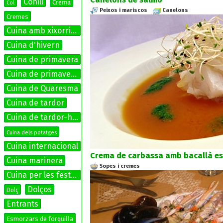
Conill
Crema
Col
Peixos i mariscos
Canelons
Cremes
Cuina amb xixorrites
Cuina d'hivern
Cuina de primavera
Cuina de primavera-estiu
Cuina de Quaresma
Cuina de tardor
Cuina de tardor-hivern
Cuina dels potatges
Cuina internacional
Crema de carbassa amb bacallà es
Cuina marinera
Sopes i cremes
Cuina per les festes
Dolços
Dolç
Entrants
Esmorzars de forquilla