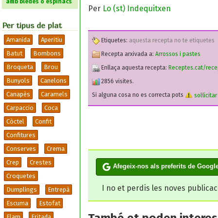
amb bledes o espinacs
Per
Lo (st) Indequitxen
Per tipus de plat
Amanida
Aperitiu
Etiquetes:
aquesta recepta no te etiquetes
Batut
Bombons
Recepta arxivada a:
Arrossos i pastes
Broqueta
Brou
Enllaça aquesta recepta:
Receptes.cat/rece
Bunyols
Canelons
2856 visites.
Canapès
Caramels
Si alguna cosa no es correcta pots
sol·licita
Carpaccio
Coca
Còctel
Confit
Confitures
Conserves
Crema
Crep
Crestes
Afegeix-nos als preferits de Googl
Croquetes
I no et perdis les noves publica
Dumplings
Entrepà
Escuma
Estofat
Flam
Fritada