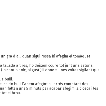
 un gra d'all, quan sigui rossa hi afegim el tomàquet
a tallada a tires, ho deixem coure tot junt una estona.
( picant o dolç, al gust ) li donem unes voltes vigilant que
e bulli.
el caldo bulli l'anem afegint a l'arròs comptant dos
uan falten uns 5 minuts per acabar afegim la closca i les
tot el brou.