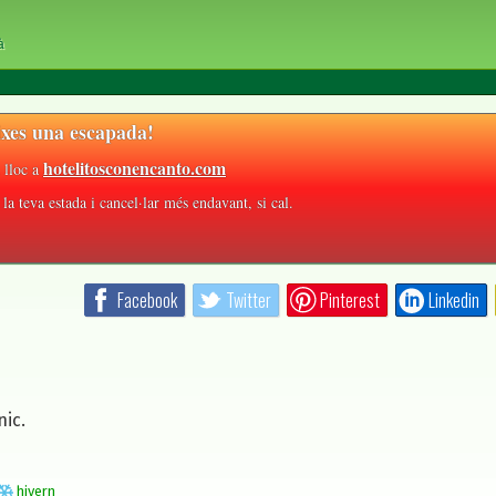
à
xes una escapada!
hotelitosconencanto.com
 lloc a
la teva estada i cancel·lar més endavant, si cal.
Facebook
Twitter
Pinterest
Linkedin
nic.
hivern