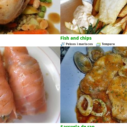
Fish and chips
Peixos i mariscos
Tempura
Sarsuela de rap