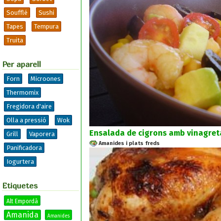
Soufflé
Sushi
Tapes
Tempura
Truita
Per aparell
Forn
Microones
Thermomix
Fregidora d'aire
Olla a pressió
Wok
Ensalada de cigrons amb vinagreta
Grill
Vaporera
Amanides i plats freds
Panificadora
Iogurtera
Etiquetes
Alt Empordà
Amanida
Amanides