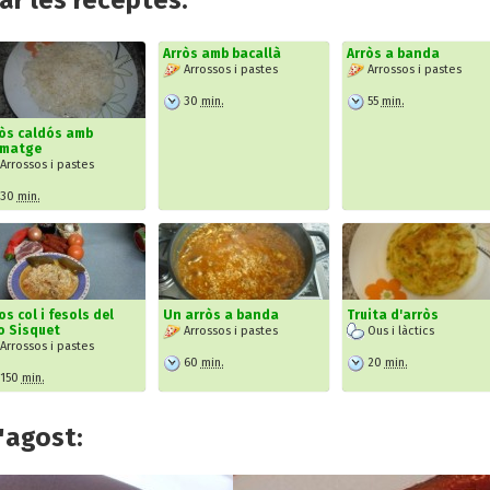
r les receptes:
Arròs amb bacallà
Arròs a banda
Arrossos i pastes
Arrossos i pastes
30
min.
55
min.
òs caldós amb
rmatge
Arrossos i pastes
30
min.
os col i fesols del
Un arròs a banda
Truita d'arròs
o Sisquet
Arrossos i pastes
Ous i làctics
Arrossos i pastes
60
min.
20
min.
150
min.
'agost: