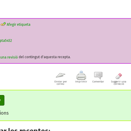
Afegir etiqueta
pta5452
r una revisió
del contingut d'aquesta recepta.
Enviar per
Imprimir
Comentar
Suggerir una
correu
correcció
e
cions