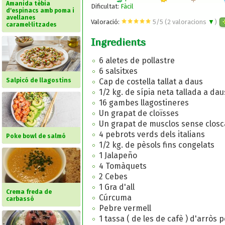
Amanida tèbia
Dificultat:
Fàcil
d'espinacs amb poma i
avellanes
Valoració:
5
/
5
(
2
valoracions
▼
)
caramel·litzades
Ingredients
6 aletes de pollastre
6 salsitxes
Salpicó de llagostins
Cap de costella tallat a daus
1/2 kg. de sípia neta tallada a dau
16 gambes llagostineres
Un grapat de cloïsses
Un grapat de musclos sense closc
4 pebrots verds dels italians
Poke bowl de salmó
1/2 kg. de pèsols fins congelats
1 Jalapeño
4 Tomàquets
2 Cebes
1 Gra d'all
Crema freda de
Cúrcuma
carbassó
Pebre vermell
1 tassa ( de les de cafè ) d'arròs