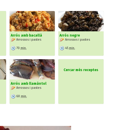
Arròs amb bacallà
Arròs negre
Arrossos i pastes
Arrossos i pastes
70
min.
45
min.
Cercar més receptes
Arròs amb llamàntol
Arrossos i pastes
60
min.