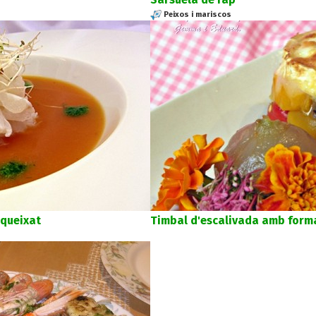
Peixos i mariscos
queixat
Timbal d'escalivada amb form