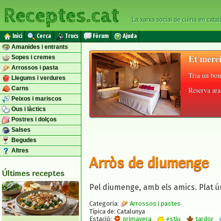
Receptes.cat
La xarxa social de cuina en catal
Inici
Cerca
Trucs
Fòrum
Ajuda
Amanides i entrants
Et merei
Sopes i cremes
Arrossos i pasta
Tria un bon
Llegums i verdures
Carns
Reserva ara 
Peixos i mariscos
Ous i làctics
Postres i dolços
Salses
Begudes
Altres
Arròs de diumenge
Últimes receptes
Pel diumenge, amb els amics. Plat ú
Categoria:
Arrossos i pastes
Típica de: Catalunya
Estació:
primavera
estiu
tardor