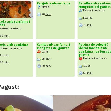
Cargols amb samfaina
Bacallà amb samfaina
mongetes del ganxet
Altres
Peixos i mariscos
40
min.
Estofat
jada amb samfaina i
40
min.
edes
Peixos i mariscos
60
min.
pets amb samfaina
Conill amb samfaina, i
Petxina de pelegrí (
mongetes del ganxet
vieira) farcida amb
Peixos i mariscos
samfaina i ou ferrat 
Carns
guatlla
Estofat
Llegums i verdures
Estofat
60
min.
Tapes
60
min.
60
min.
'agost: