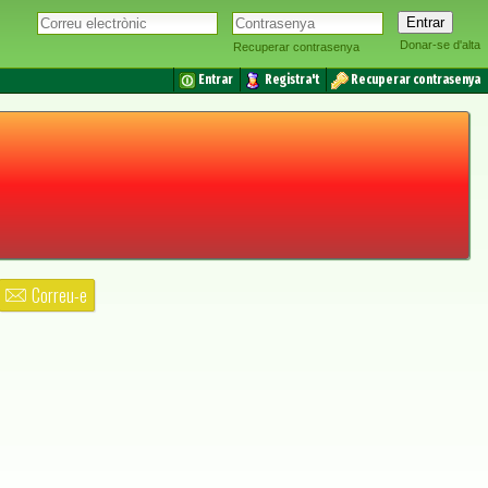
Donar-se d'alta
Recuperar contrasenya
Entrar
Registra't
Recuperar contrasenya
Correu-e