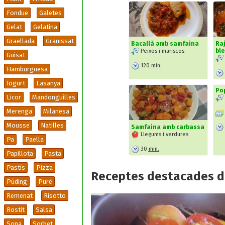
Fondue
Galetes
Gelat
Gelatina
Graellada
Granissat
Bacallà amb samfaina
Ra
bl
Peixos i mariscos
Guisat
120
min.
Hamburguesa
Iogurt
Lasanya
Po
Licor
Mandonguilles
Merenga
Milanesa
Mousse
Natilles
Samfaina amb carbassa
Llegums i verdures
Pa
Paella
30
min.
Papillota
Pasta
Pastís
Pizza
Receptes destacades d
Púding
Puré
Remenat
Risotto
Rostit
Salsa
Sopa
Sorbet