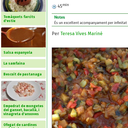
min
45
Tomàquets farcits
Notes
d'estiu
És un excel·lent acompanyament per infinitat 
Per
Teresa Vives Mariné
Salsa espanyola
La samfaina
Bescuit de pastanaga
Empedrat de mongetes
del ganxet, bacallà, i
vinagreta d'anxoves
Ofegat de sardines