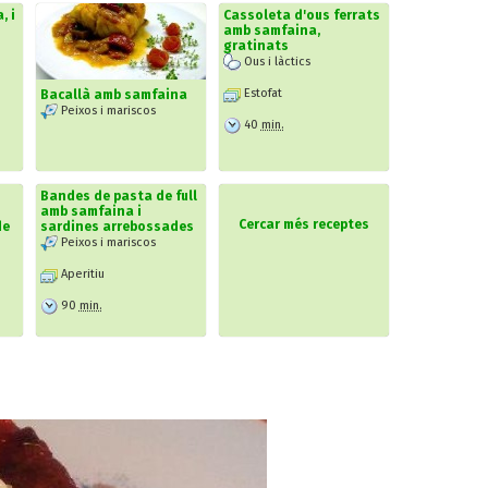
, i
Cassoleta d'ous ferrats
amb samfaina,
gratinats
Ous i làctics
Estofat
Bacallà amb samfaina
Peixos i mariscos
40
min.
Bandes de pasta de full
amb samfaina i
Cercar més receptes
de
sardines arrebossades
Peixos i mariscos
Aperitiu
90
min.