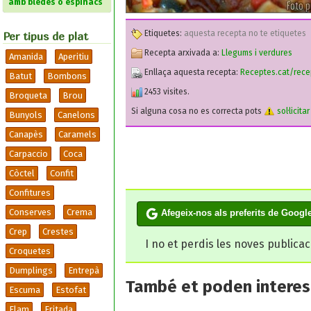
amb bledes o espinacs
Etiquetes:
aquesta recepta no te etiquetes
Per tipus de plat
Recepta arxivada a:
Llegums i verdures
Amanida
Aperitiu
Enllaça aquesta recepta:
Receptes.cat/rece
Batut
Bombons
2453 visites.
Broqueta
Brou
Si alguna cosa no es correcta pots
sol·licita
Bunyols
Canelons
Canapès
Caramels
Carpaccio
Coca
Còctel
Confit
Confitures
Conserves
Crema
Afegeix-nos als preferits de Googl
Crep
Crestes
I no et perdis les noves publica
Croquetes
Dumplings
Entrepà
També et poden interesa
Escuma
Estofat
Flam
Fritada