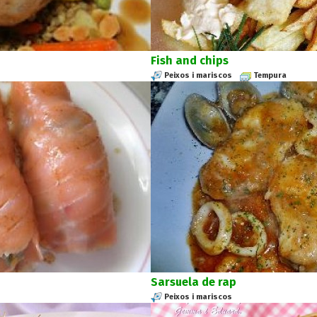
Fish and chips
Peixos i mariscos
Tempura
Sarsuela de rap
Peixos i mariscos