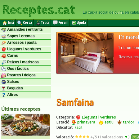
Receptes.cat
La xarxa social de cuina en catal
Inici
Cerca
Trucs
Fòrum
Ajuda
Amanides i entrants
Et merei
Sopes i cremes
Arrossos i pasta
Tria un bon
Llegums i verdures
Carns
Reserva ara 
Peixos i mariscos
Ous i làctics
Postres i dolços
Salses
Begudes
Altres
Samfaina
Últimes receptes
Categoria:
Llegums i verdures
Estació:
primavera
estiu
tardor
Dificultat:
Fàcil
Valoració:
4
/
5
(
1
valoracions
▼
)
A