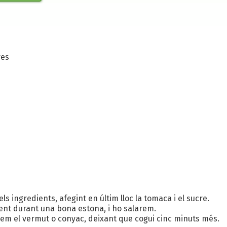
res
s ingredients, afegint en últim lloc la tomaca i el sucre.
ent durant una bona estona, i ho salarem.
irarem el vermut o conyac, deixant que cogui cinc minuts més.