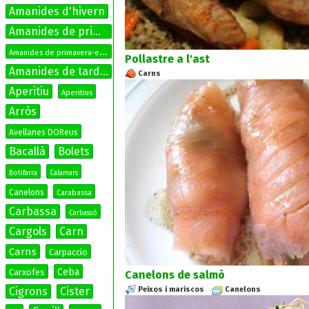
Amanides d'hivern
Amanides de primavera
A
manides de primavera-estiu
Pollastre a l'ast
Amanides de tardor
Carns
Aperitiu
Aperitius
Arròs
Avellanes DOReus
Bacallà
Bolets
Botifarra
Calamars
Canelons
Carabassa
Carbassa
Carbassó
Cargols
Carn
Carns
Carpaccio
Ceba
Carxofes
Canelons de salmó
Peixos i mariscos
Canelons
Cigrons
Cister