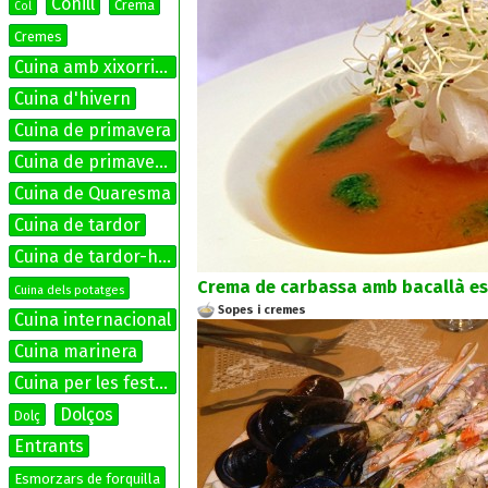
Conill
Crema
Col
Cremes
Cuina amb xixorrites
Cuina d'hivern
Cuina de primavera
Cuina de primavera-estiu
Cuina de Quaresma
Cuina de tardor
Cuina de tardor-hivern
Crema de carbassa amb bacallà es
Cuina dels potatges
Sopes i cremes
Cuina internacional
Cuina marinera
Cuina per les festes
Dolços
Dolç
Entrants
Esmorzars de forquilla