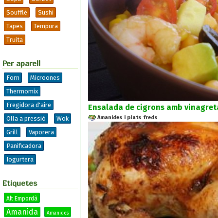
Soufflé
Sushi
Tapes
Tempura
Truita
Per aparell
Forn
Microones
Thermomix
Fregidora d'aire
Ensalada de cigrons amb vinagreta
Amanides i plats freds
Olla a pressió
Wok
Grill
Vaporera
Panificadora
Iogurtera
Etiquetes
Alt Empordà
Amanida
Amanides