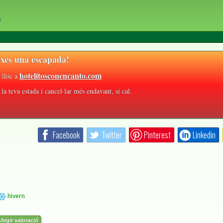
à
xes una escapada!
hotelitosconencanto.com
 lloc a
la teva estada i cancel·lar més endavant, si cal.
Facebook
Twitter
Pinterest
Linkedin
hivern
fegir valoració