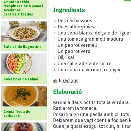
Amanida tèbia
d'espinacs amb poma i
Ingredients
avellanes
caramel·litzades
Dos carbassons
Dues albergínies
Una ceba blanca dolça o de Figue
Una tomaca gran molt madura
Un pebrot vermell
Salpicó de llagostins
Un pebrot verd
Oli, i sal
Una culleradeta de sucre
Una copa de vermut o conyac
Poke bowl de salmó
6
racions
Elaboració
Farem a daus petits tota la verdura.
Ratllarem la tomaca.
Crema freda de
Posarem en una paella amb oli tots el
carbassó
Deixarem que vagi coent a foc ben l
Quan ja quasi estigui tot cuit, hi t