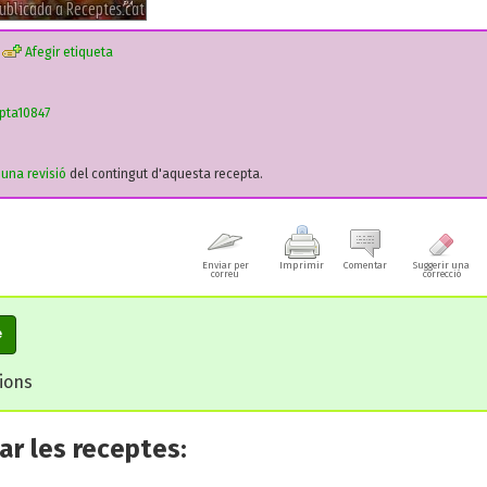
Afegir etiqueta
pta10847
r una revisió
del contingut d'aquesta recepta.
Enviar per
Imprimir
Comentar
Suggerir una
correu
correcció
e
cions
r les receptes: