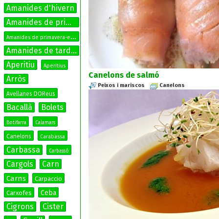
Amanides d'hivern
Amanides de primavera
A
manides de primavera-estiu
Amanides de tardor
Aperitiu
Aperitius
Canelons de salmó
Arròs
Peixos i mariscos
Canelons
Avellanes DOReus
Bacallà
Bolets
Botifarra
Calamars
Canelons
Carabassa
Carbassa
Carbassó
Cargols
Carn
Carns
Carpaccio
Ceba
Carxofes
Cigrons
Cister