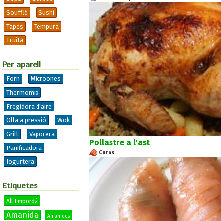
Soufflé
Sushi
Tapes
Tempura
Truita
Per aparell
Forn
Microones
Thermomix
Fregidora d'aire
Olla a pressió
Wok
Grill
Vaporera
Pollastre a l'ast
Panificadora
Carns
Iogurtera
Etiquetes
Alt Empordà
Amanida
Amanides