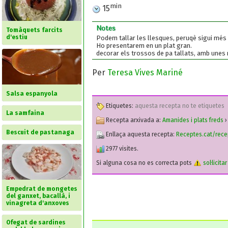
min
15
Notes
Tomàquets farcits
d'estiu
Podem tallar les llesques, peruqè sigui més f
Ho presentarem en un plat gran.
decorar els trossos de pa tallats, amb unes n
Per
Teresa Vives Mariné
Salsa espanyola
Etiquetes:
aquesta recepta no te etiquetes
La samfaina
Recepta arxivada a:
Amanides i plats freds
Bescuit de pastanaga
Enllaça aquesta recepta:
Receptes.cat/rece
2977 visites.
Si alguna cosa no es correcta pots
sol·licita
Empedrat de mongetes
del ganxet, bacallà, i
vinagreta d'anxoves
Ofegat de sardines