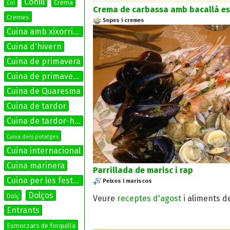
Conill
Crema
Col
Crema de carbassa amb bacallà es
Cremes
Sopes i cremes
Cuina amb xixorrites
Cuina d'hivern
Cuina de primavera
Cuina de primavera-estiu
Cuina de Quaresma
Cuina de tardor
Cuina de tardor-hivern
Cuina dels potatges
Cuina internacional
Cuina marinera
Parrillada de marisc i rap
Cuina per les festes
Peixos i mariscos
Dolços
Dolç
Veure
receptes d'agost
i aliments d
Entrants
Esmorzars de forquilla