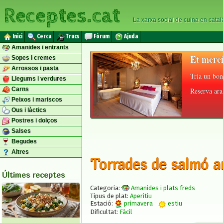
Receptes.cat
La xarxa social de cuina en catal
Inici
Cerca
Trucs
Fòrum
Ajuda
Amanides i entrants
Et merei
Sopes i cremes
Arrossos i pasta
Tria un bon
Llegums i verdures
Carns
Reserva ara 
Peixos i mariscos
Ous i làctics
Postres i dolços
Salses
Begudes
Altres
Torrades de salmó a
Últimes receptes
Categoria:
Amanides i plats freds
Tipus de plat:
Aperitiu
Estació:
primavera
estiu
Dificultat:
Fàcil