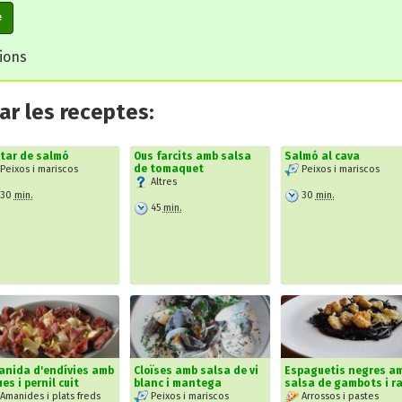
e
cions
r les receptes:
tar de salmó
Ous farcits amb salsa
Salmó al cava
de tomaquet
Peixos i mariscos
Peixos i mariscos
Altres
30
min.
30
min.
45
min.
anida d'endívies amb
Cloïses amb salsa de vi
Espaguetis negres a
ues i pernil cuit
blanc i mantega
salsa de gambots i r
Amanides i plats freds
Peixos i mariscos
Arrossos i pastes