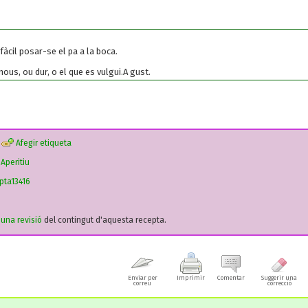
àcil posar-se el pa a la boca.
ous, ou dur, o el que es vulgui.A gust.
Afegir etiqueta
›
Aperitiu
pta13416
r una revisió
del contingut d'aquesta recepta.
Enviar per
Imprimir
Comentar
Suggerir una
correu
correcció