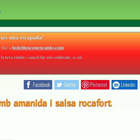
à
xes una escapada!
hotelitosconencanto.com
 lloc a
la teva estada i cancel·lar més endavant, si cal.
Facebook
Twitter
Pinterest
Linkedin
mb amanida i salsa rocafort