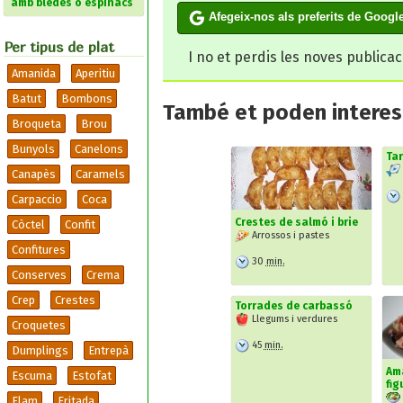
amb bledes o espinacs
Afegeix-nos als preferits de Googl
Per tipus de plat
I no et perdis les noves publica
Amanida
Aperitiu
Batut
Bombons
També et poden interesa
Broqueta
Brou
Bunyols
Canelons
Tar
Canapès
Caramels
Carpaccio
Coca
Crestes de salmó i brie
Còctel
Confit
Arrossos i pastes
Confitures
30
min.
Conserves
Crema
Crep
Crestes
Torrades de carbassó
Llegums i verdures
Croquetes
45
min.
Dumplings
Entrepà
Am
Escuma
Estofat
fig
Flam
Fritada