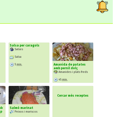
Salsa per caragols
Salses
Salsa
5
min.
Amanida de patates
amb pernil dolç
Amanides i plats freds
45
min.
Cercar més receptes
mb
Salmó marinat
ap
Peixos i mariscos