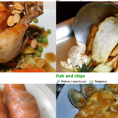
Fish and chips
Peixos i mariscos
Tempura