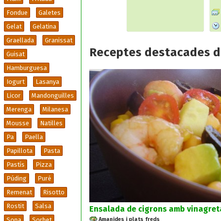
Fondue
Galetes
Gelat
Gelatina
Graellada
Granissat
Receptes destacades d
Guisat
Hamburguesa
Iogurt
Lasanya
Licor
Mandonguilles
Merenga
Milanesa
Mousse
Natilles
Pa
Paella
Papillota
Pasta
Pastís
Pizza
Púding
Puré
Remenat
Risotto
Rostit
Salsa
Ensalada de cigrons amb vinagreta
Amanides i plats freds
Sopa
Sorbet