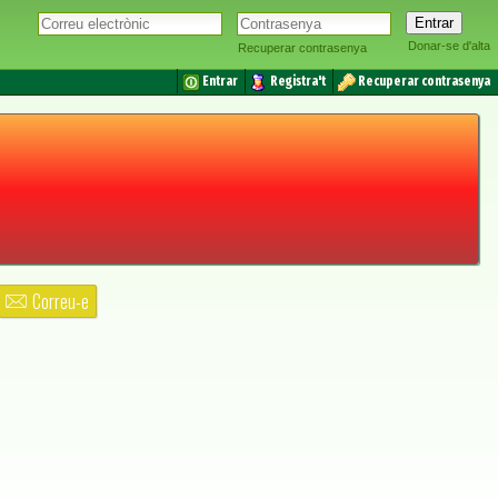
Donar-se d'alta
Recuperar contrasenya
Entrar
Registra't
Recuperar contrasenya
Correu-e