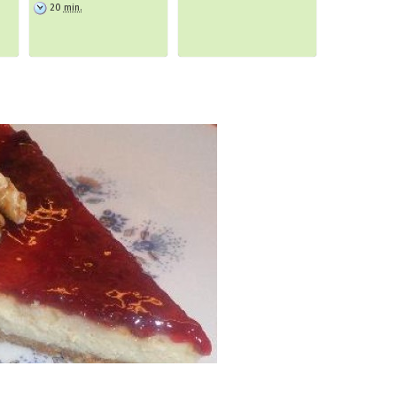
20
min.