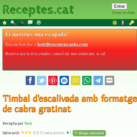
Receptes.cat
Donar-se d'alta
Et mereixes una escapada!
hotelitosconencanto.com
Tria un bon lloc a
Reserva ara la teva estada i cancel·lar més endavant, si cal.
Timbal d'escalivada amb formatge
de cabra gratinat
Recepta per
forn
Valoració:
3
/
5
(
1
valoracions
▼
)
Afegir valoració