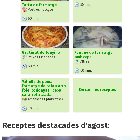
35
min.
Tarta de formatge
Postres i dolços
60
min.
Gratinat de tonyina
Fondue de formatge
amb ceps
Peixos i mariscos
Altres
60
min.
60
min.
Milfulls de poma i
formatge de cabra amb
Cercar més receptes
foie, codonyat i ceba
caramel·litzada
Amanides i plats freds
30
min.
Receptes destacades d'agost: