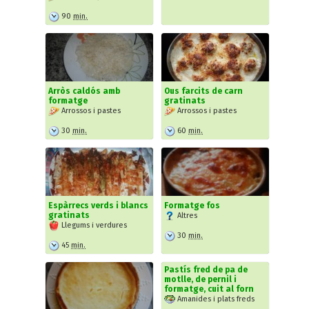
90
min.
Arròs caldós amb
Ous farcits de carn
formatge
gratinats
Arrossos i pastes
Arrossos i pastes
30
min.
60
min.
Espàrrecs verds i blancs
Formatge fos
gratinats
Altres
Llegums i verdures
30
min.
45
min.
Pastís fred de pa de
motlle, de pernil i
formatge, cuit al forn
Amanides i plats freds