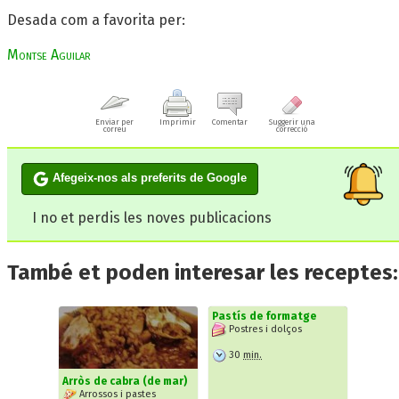
Desada com a favorita per:
Montse Aguilar
Enviar per
Imprimir
Comentar
Suggerir una
correu
correcció
Afegeix-nos als preferits de Google
I no et perdis les noves publicacions
També et poden interesar les receptes:
Pastís de formatge
Postres i dolços
30
min.
Arròs de cabra (de mar)
Arrossos i pastes