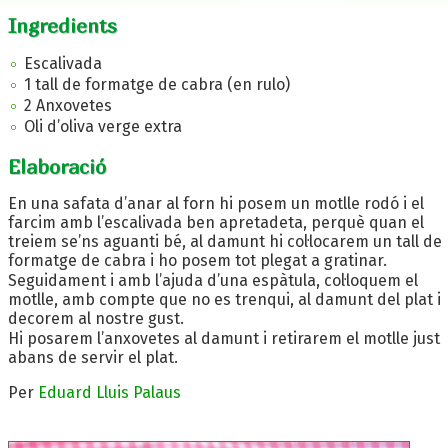
Ingredients
Escalivada
1 tall de formatge de cabra (en rulo)
2 Anxovetes
Oli d’oliva verge extra
Elaboració
En una safata d’anar al forn hi posem un motlle rodó i el
farcim amb l’escalivada ben apretadeta, perquè quan el
treiem se’ns aguanti bé, al damunt hi col·locarem un tall de
formatge de cabra i ho posem tot plegat a gratinar.
Seguidament i amb l’ajuda d’una espàtula, col·loquem el
motlle, amb compte que no es trenqui, al damunt del plat i
decorem al nostre gust.
Hi posarem l’anxovetes al damunt i retirarem el motlle just
abans de servir el plat.
Per
Eduard Lluis Palaus