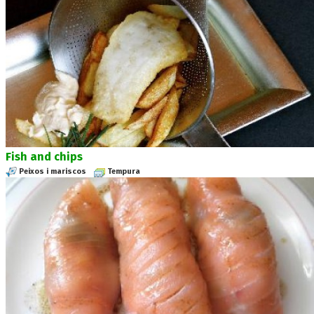
Fish and chips
Peixos i mariscos
Tempura