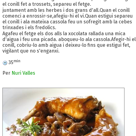
el conill fet a trossets, separeu el fetge.
juntament amb les herbes i dos grans d'all.Quan el conill
comenci a enrossir-se,afegiu-hi el vi.Quan estigui separeu
el conill i ala mateixa cassola feu un sofregit amb la cebes
trinxades i els fredolics.
Agafeu el fetge els dos alls la xocolata rallada una mica
d'aigua i feu una picada. aboqueu-lo ala cassola.Afegir-hi el
conill, cobriu-lo amb aigua i deixeu-lo fins que estigui fet,
vigilant que no s'enganxi.
min
35
Per
Nuri Valles