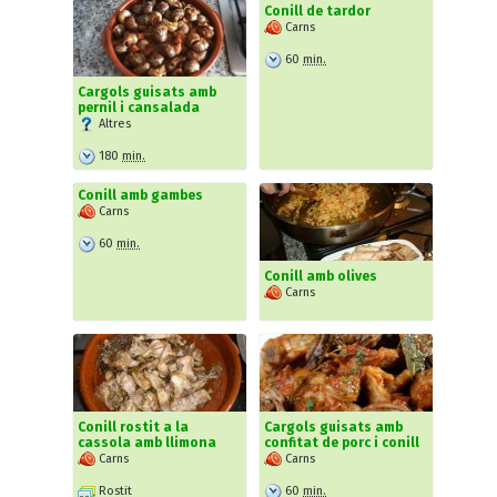
Conill de tardor
Carns
60
min.
Cargols guisats amb
pernil i cansalada
Altres
180
min.
Conill amb gambes
Carns
60
min.
Conill amb olives
Carns
Conill rostit a la
Cargols guisats amb
cassola amb llimona
confitat de porc i conill
Carns
Carns
Rostit
60
min.