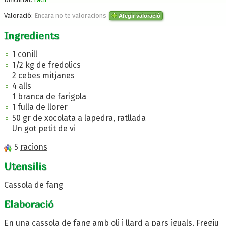
Valoració:
Encara no te valoracions
Afegir valoració
Ingredients
1 conill
1/2 kg de fredolics
2 cebes mitjanes
4 alls
1 branca de farigola
1 fulla de llorer
50 gr de xocolata a lapedra, ratllada
Un got petit de vi
5
racions
Utensilis
Cassola de fang
Elaboració
En una cassola de fang amb oli i llard a pars iguals. Fregiu