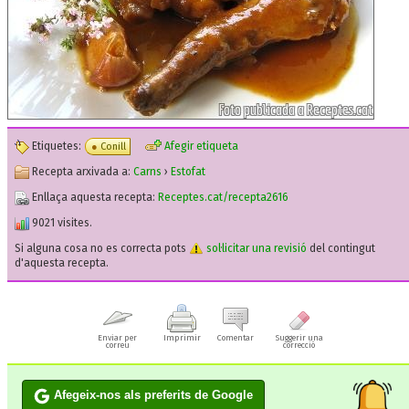
Etiquetes:
Afegir etiqueta
Conill
Recepta arxivada a:
Carns
›
Estofat
Enllaça aquesta recepta:
Receptes.cat/recepta2616
9021 visites.
Si alguna cosa no es correcta pots
sol·licitar una revisió
del contingut
d'aquesta recepta.
Enviar per
Imprimir
Comentar
Suggerir una
correu
correcció
Afegeix-nos als preferits de Google