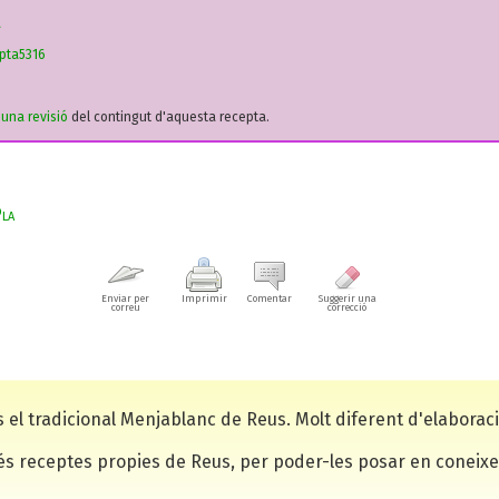
a
pta5316
r una revisió
del contingut d'aquesta recepta.
la
Enviar per
Imprimir
Comentar
Suggerir una
correu
correcció
s el tradicional Menjablanc de Reus. Molt diferent d'elaboraci
és receptes propies de Reus, per poder-les posar en coneixe