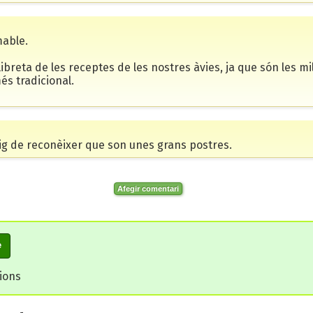
mable.
libreta de les receptes de les nostres àvies, ja que són les 
és tradicional.
ig de reconèixer que son unes grans postres.
Afegir comentari
e
cions