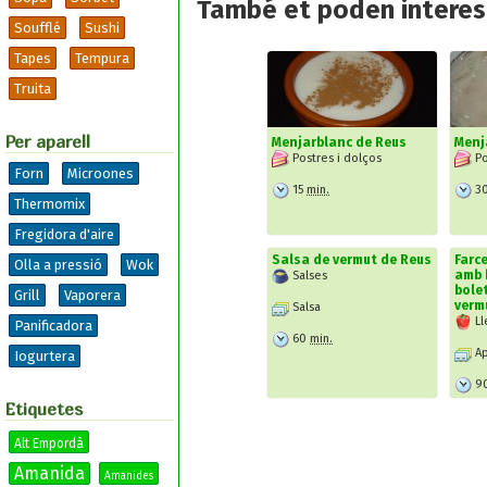
També et poden interesa
Soufflé
Sushi
Tapes
Tempura
Truita
Per aparell
Menjarblanc de Reus
Menj
Postres i dolços
Po
Forn
Microones
15
min.
3
Thermomix
Fregidora d'aire
Salsa de vermut de Reus
Farce
Olla a pressió
Wok
amb 
Salses
bole
Grill
Vaporera
verm
Salsa
Ll
Panificadora
60
min.
Ap
Iogurtera
9
Etiquetes
Alt Empordà
Amanida
Amanides