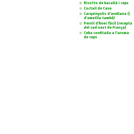
Risotto de bacallà i ceps
Coctail de Cava
Carquinyolis d'avellana (i
d'ametlla també)
Pernil d'Ànec fàcil (recepta
del sud oest de França)
Ceba confitada a l'aroma
de ceps