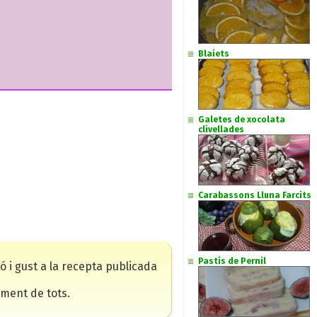
Blaiets
Galetes de xocolata
clivellades
Carabassons Lluna Farcits
Pastís de Pernil
ó i gust a la recepta publicada
ment de tots.