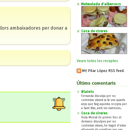
Melmelada d'albercocs
millors ambaixadores per donar a
Coca de cireres
Veure totes les receptes
Mª Pilar López RSS feed.
Últims comentaris
Blaiets
Fernanda disculpa per no
contestar abans! Ja fa uns quants
anys que faig aquesta recepta per
a Sant Blai, amb les mateixes...
Coca de cireres
Hola Mireia! En primer lloc et
demano disculpes per no
contestar abans, he hagut d'estar
allunyada de vosaltres per uns