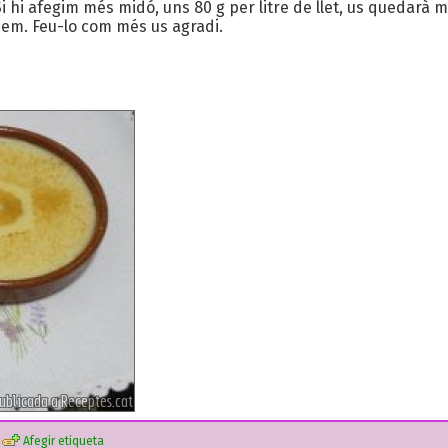
 hi afegim més midó, uns 80 g per litre de llet, us quedarà
osem. Feu-lo com més us agradi.
Afegir etiqueta