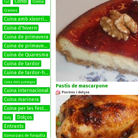
Conill
Crema
Col
Cremes
Cuina amb xixorrites
Cuina d'hivern
Cuina de primavera
Cuina de primavera-estiu
Cuina de Quaresma
Cuina de tardor
Cuina de tardor-hivern
Cuina dels potatges
Pastís de mascarpone
Cuina internacional
Postres i dolços
Cuina marinera
Cuina per les festes
Dolços
Dolç
Entrants
Esmorzars de forquilla