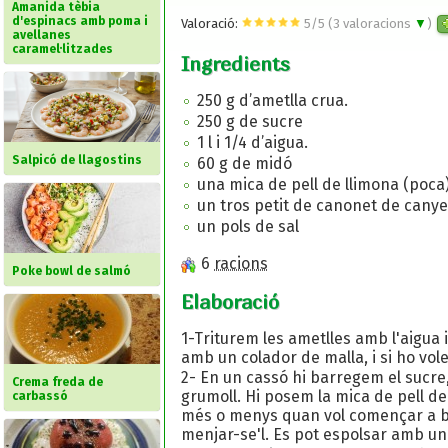
Amanida tèbia
d'espinacs amb poma i
Valoració:
5
/
5
(
3
valoracions
▼
)
avellanes
caramel·litzades
Ingredients
250 g d’ametlla crua.
250 g de sucre
1 l i 1/4 d’aigua.
Salpicó de llagostins
60 g de midó
una mica de pell de llimona (poca
un tros petit de canonet de canye
un pols de sal
6
racions
Poke bowl de salmó
Elaboració
1-Triturem les ametlles amb l'aigua
amb un colador de malla, i si ho vo
2- En un cassó hi barregem el sucre,
Crema freda de
grumoll. Hi posem la mica de pell de
carbassó
més o menys quan vol començar a bull
menjar-se'l. Es pot espolsar amb una