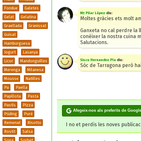
Fondue
Galetes
Mª Pilar López
diu:
Gelat
Gelatina
Moltes gràcies ets molt a
Graellada
Granissat
Ganxeta no cal perdre la l
Guisat
conèixer la nostra cuina m
Salutacions.
Hamburguesa
Iogurt
Lasanya
Siscu Hernandez Pla
diu:
Licor
Mandonguilles
Sóc de Tarragona però ha
Merenga
Milanesa
Mousse
Natilles
Pa
Paella
Papillota
Pasta
Pastís
Pizza
Afegeix-nos als preferits de Googl
Púding
Puré
Remenat
Risotto
I no et perdis les noves publica
Rostit
Salsa
Sopa
Sorbet