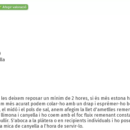
Afegir valoració
)
lla
 i les deixem reposar un mínim de 2 hores, si és més estona 
lem més acurat podem colar-ho amb un drap i esprémer-ho bé. 
 el midó i el pols de sal, anem afegim la llet d'ametlles re
 llimona i canyella i ho coem amb el foc fluix remenant const
ir. S'aboca a la plàtera o en recipients individuals i ho pose
 mica de canyella a l'hora de servir-lo.