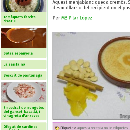
Aquest menjablanc queda cremós. Si
desmotllar-lo del recipient on el p
Per
Mª Pilar López
Tomàquets farcits
d'estiu
Salsa espanyola
La samfaina
Bescuit de pastanaga
Empedrat de mongetes
del ganxet, bacallà, i
vinagreta d'anxoves
Ofegat de sardines
Etiquetes:
aquesta recepta no te etiquetes