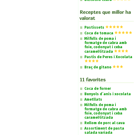
Receptes que millor ha
valorat
Pastissets
Coca de tomaca
Milfulls de poma i
formatge de cabra amb
foie, codonyat i ceba
caramel·litzada
Pastís de Peres i Xocolata
Braç de gitano
11 favorites
Coca de forner
Bunyols d´anís i xocolata
Ametllats
Milfulls de poma i
formatge de cabra amb
foie, codonyat i ceba
caramel·litzada
Rellom de porc al cava
Assortiment de pasta
salada variada