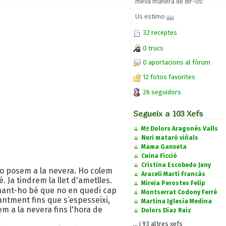
meva manera de dir-lis:
Us estimo ¡¡¡¡¡
32 receptes
0 trucs
0 aportacions al fòrum
12 fotos favorites
26 seguidors
Segueix a 103 Xefs
Mª Dolors Aragonès Valls
Nuri mataró viñals
Mama Ganxeta
Cuina Ficció
Cristina Escobedo Juny
ho posem a la nevera. Ho colem
Araceli Martí Francàs
Ja tindrem la llet d'ametlles.
Mireia Perostes Felip
menant-ho bé que no en quedi cap
Montserrat Codony Ferré
antment fins que s’espesseixi,
Martina Iglesia Medina
m a la nevera fins l'hora de
Dolors Díaz Ruiz
... i 93 altres xefs