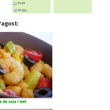
Rostit
60
min.
'agost:
 de soja i mel