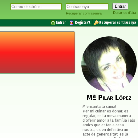
Donar-se d'alta
Recuperar contrasenya
Entrar
Registra't
Recuperar contrasenya
Mª Pilar López
M'encanta la cuina!
Per mi cuinar es donar, es
regalar, es la meva manera
d’oferir amor a la família i als
amics que estan a casa
nostra, es en definitiva un
acte de generositat, es la