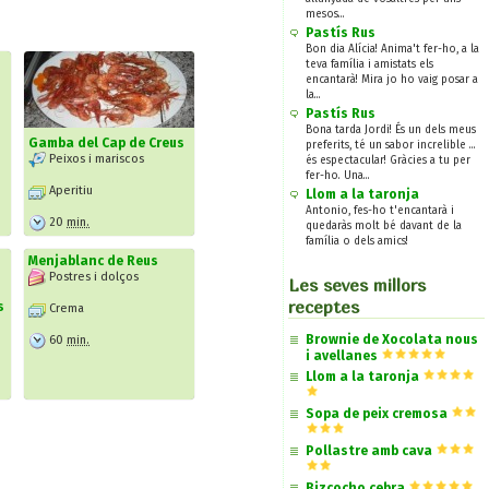
mesos...
Pastís Rus
Bon dia Alícia! Anima't fer-ho, a la
teva família i amistats els
encantarà! Mira jo ho vaig posar a
la...
Pastís Rus
Bona tarda Jordi! És un dels meus
Gamba del Cap de Creus
preferits, té un sabor increlible ...
Peixos i mariscos
és espectacular! Gràcies a tu per
fer-ho. Una...
Aperitiu
Llom a la taronja
Antonio, fes-ho t'encantarà i
20
min.
quedaràs molt bé davant de la
família o dels amics!
Menjablanc de Reus
Postres i dolços
Les seves millors
receptes
s
Crema
Brownie de Xocolata nous
60
min.
i avellanes
Llom a la taronja
Sopa de peix cremosa
Pollastre amb cava
Bizcocho cebra