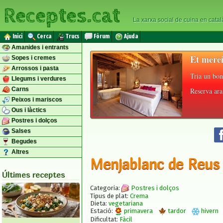
Receptes.cat
La xarxa social de cuina en catal
Inici
Cerca
Trucs
Fòrum
Ajuda
Amanides i entrants
Et merei
Sopes i cremes
Arrossos i pasta
Tria un bon
Llegums i verdures
Carns
Reserva ara 
Peixos i mariscos
Ous i làctics
Postres i dolços
Salses
Begudes
Altres
Menjablanc de Reus
Últimes receptes
Categoria:
Postres i dolços
Tipus de plat:
Crema
Dieta:
vegetariana
Estació:
primavera
tardor
hivern
Dificultat:
Fàcil