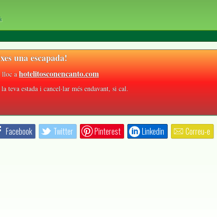
à
xes una escapada!
hotelitosconencanto.com
 lloc a
la teva estada i cancel·lar més endavant, si cal.
Facebook
Twitter
Pinterest
Linkedin
Correu-e