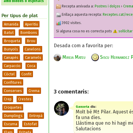
amb bledes o espinacs
Recepta arxivada a:
Postres i dolços
›
Crem
Enllaça aquesta recepta:
Receptes.cat/rece
Per tipus de plat
3902 visites.
Amanida
Aperitiu
Si alguna cosa no es correcta pots
sol·licita
Batut
Bombons
Broqueta
Brou
Desada com a favorita per:
Bunyols
Canelons
Mireia Mateu
Siscu Hernandez P
Canapès
Caramels
Carpaccio
Coca
Còctel
Confit
Confitures
Conserves
Crema
3
comentaris:
Crep
Crestes
Ganxeta
diu:
Croquetes
Molt bé Mª Pilar. Aquest é
Dumplings
Entrepà
fa una dies.
Llàstima que no hi hagi m
Escuma
Estofat
Salutacions
Flam
Fritada