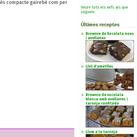
 més compacte gairebé com per
Veure tots els xefs als que
segueix
Últimes receptes
Brownie de Xocolata nous
i avellanes
Llet d'ametlles
Brownie de xocolata
blanca amb avellanes i
taronja confitada
Llom a la taronja