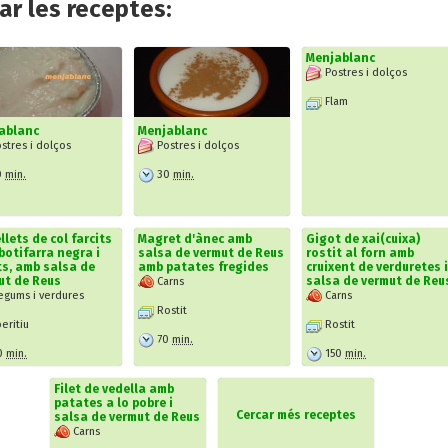
r les receptes:
Menjablanc
Postres i dolços
Flam
ablanc
Menjablanc
stres i dolços
Postres i dolços
0
min.
30
min.
llets de col farcits
Magret d'ànec amb
Gigot de xai(cuixa)
botifarra negra i
salsa de vermut de Reus
rostit al forn amb
ts, amb salsa de
amb patates fregides
cruixent de verduretes i
ut de Reus
salsa de vermut de Reu
Carns
egums i verdures
Carns
Rostit
eritiu
Rostit
70
min.
0
min.
150
min.
Filet de vedella amb
patates a lo pobre i
Cercar més receptes
salsa de vermut de Reus
Carns