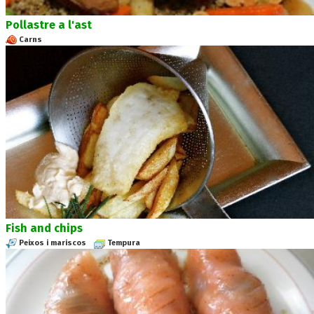
Pollastre a l'ast
Carns
Fish and chips
Peixos i mariscos
Tempura