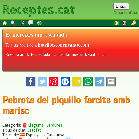
Receptes.cat
Donar-se d'alta
Et mereixes una escapada!
hotelitosconencanto.com
Tria un bon lloc a
Reserva ara la teva estada i cancel·lar més endavant, si cal.
Pebrots del piquillo farcits amb
marisc
Categoria:
Llegums i verdures
Tipus de plat:
Estofat
Típica de:
Espanya → Catalunya