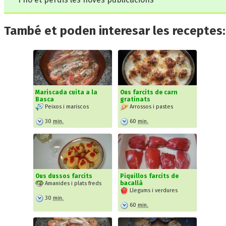
També et poden interesar les receptes:
Mariscada cuita a la
Ous farcits de carn
Basca
gratinats
Peixos i mariscos
Arrossos i pastes
30
min.
60
min.
Ous dussos farcits
Piquillos farcits de
bacallà
Amanides i plats freds
Llegums i verdures
30
min.
60
min.