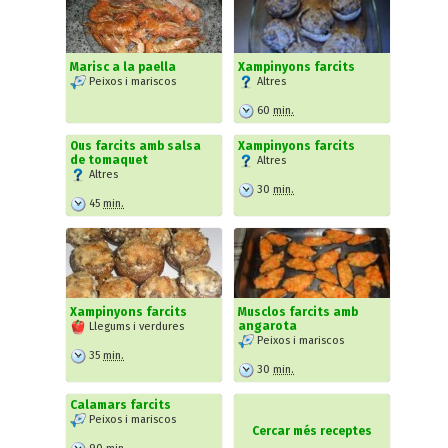
Marisc a la paella
Xampinyons farcits
Peixos i mariscos
Altres
60
min.
Ous farcits amb salsa
Xampinyons farcits
de tomaquet
Altres
Altres
30
min.
45
min.
Xampinyons farcits
Musclos farcits amb
angarota
Llegums i verdures
Peixos i mariscos
35
min.
30
min.
Calamars farcits
Peixos i mariscos
Cercar més receptes