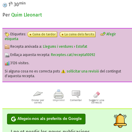
h
min
1
30
Per
Quim Lleonart
Etiquetes:
Afegir
Cuina de tardor
La cuina dels farcits
etiqueta
Recepta arxivada a:
Llegums i verdures
›
Estofat
Enllaça aquesta recepta:
Receptes.cat/recepta10092
3126 visites.
Si alguna cosa no es correcta pots
sol·licitar una revisió
del contingut
d'aquesta recepta.
Enviar per
Imprimir
Comentar
Suggerir una
correu
correcció
Afegeix-nos als preferits de Google
I no et perdis les noves publicacions