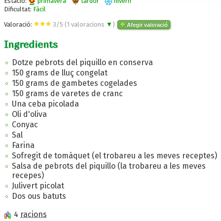
Estació:
primavera
tardor
hivern
Dificultat:
Fàcil
Valoració:
3
/
5
(
1
valoracions
▼
)
Afegir valoració
Ingredients
Dotze pebrots del piquillo en conserva
150 grams de lluç congelat
150 grams de gambetes cogelades
150 grams de varetes de cranc
Una ceba picolada
Oli d'oliva
Conyac
Sal
Farina
Sofregit de tomàquet (el trobareu a les meves receptes)
Salsa de pebrots del piquillo (la trobareu a les meves
recepes)
Julivert picolat
Dos ous batuts
4
racions