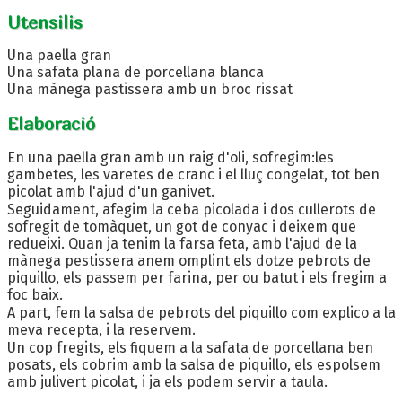
Utensilis
Una paella gran
Una safata plana de porcellana blanca
Una mànega pastissera amb un broc rissat
Elaboració
En una paella gran amb un raig d'oli, sofregim:les
gambetes, les varetes de cranc i el lluç congelat, tot ben
picolat amb l'ajud d'un ganivet.
Seguidament, afegim la ceba picolada i dos cullerots de
sofregit de tomàquet, un got de conyac i deixem que
redueixi. Quan ja tenim la farsa feta, amb l'ajud de la
mànega pestissera anem omplint els dotze pebrots de
piquillo, els passem per farina, per ou batut i els fregim a
foc baix.
A part, fem la salsa de pebrots del piquillo com explico a la
meva recepta, i la reservem.
Un cop fregits, els fiquem a la safata de porcellana ben
posats, els cobrim amb la salsa de piquillo, els espolsem
amb julivert picolat, i ja els podem servir a taula.