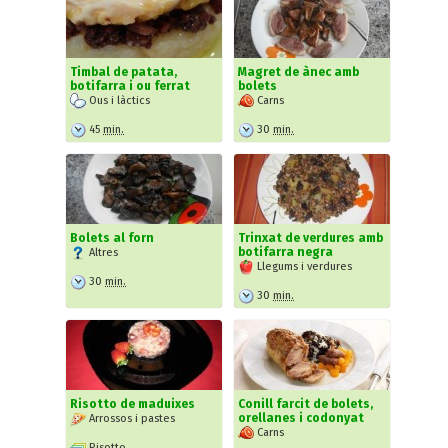
Timbal de patata,
Magret de ànec amb
botifarra i ou ferrat
bolets
Ous i làctics
Carns
45
min.
30
min.
Bolets al forn
Trinxat de verdures amb
botifarra negra
Altres
Llegums i verdures
30
min.
30
min.
Risotto de maduixes
Conill farcit de bolets,
orellanes i codonyat
Arrossos i pastes
Carns
Risotto