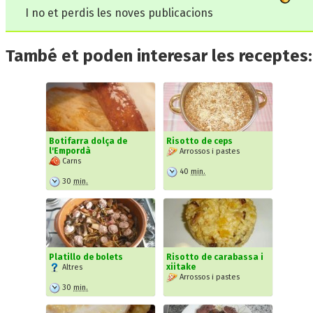
I no et perdis les noves publicacions
També et poden interesar les receptes:
Botifarra dolça de
Risotto de ceps
l'Empordà
Arrossos i pastes
Carns
40
min.
30
min.
Platillo de bolets
Risotto de carabassa i
xiitake
Altres
Arrossos i pastes
30
min.