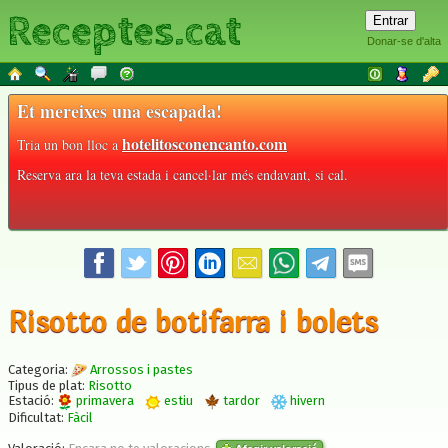
Receptes.cat
Donar-se d'alta
Et mereixes una escapada!
hotelitosconencanto.com
Tria un bon lloc a
Reserva ara la teva estada i cancel·lar més endavant, si cal.
Risotto de botifarra i bolets
Categoria:
Arrossos i pastes
Tipus de plat:
Risotto
Estació:
primavera
estiu
tardor
hivern
Dificultat:
Fàcil