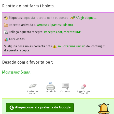
Risotto de botifarra i bolets.
Etiquetes:
aquesta recepta no te etiquetes
Afegir etiqueta
Recepta arxivada a:
Arrossos i pastes
›
Risotto
Enllaça aquesta recepta:
Receptes.cat/recepta10615
4027 visites.
Si alguna cosa no es correcta pots
sol·licitar una revisió
del contingut
d'aquesta recepta.
Desada com a favorita per:
Montserrat Sierra
Enviar per
Imprimir
Comentar
Suggerir una
correu
correcció
Afegeix-nos als preferits de Google