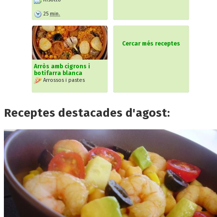
25
min.
Cercar més receptes
Arròs amb cigrons i
botifarra blanca
Arrossos i pastes
Receptes destacades d'agost: