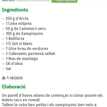
Valoració:
Encara no te valoracions
Afegir valoració
Ingredients
350 g d'Arròs
1 Ceba mitjana
50 g de Camasecs secs
100 g de Xampinyons
1 Botifarra
1/2 Got vi blanc
1 Litre brou de verdures
3 Cullerades parmesà ratllat
1 Nou de mantega
Oli d'oliva
Sal
4
racions
Elaboració
Un parell d'hores abans de començar a cuinar posem els
bolets secs en remull.
Tallem la ceba ben petita i els xampinyons ben nets a