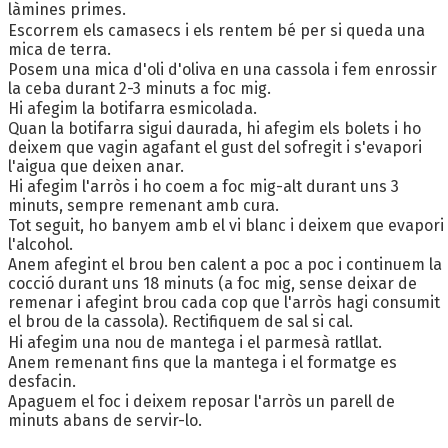
làmines primes.
Escorrem els camasecs i els rentem bé per si queda una
mica de terra.
Posem una mica d'oli d'oliva en una cassola i fem enrossir
la ceba durant 2-3 minuts a foc mig.
Hi afegim la botifarra esmicolada.
Quan la botifarra sigui daurada, hi afegim els bolets i ho
deixem que vagin agafant el gust del sofregit i s'evapori
l'aigua que deixen anar.
Hi afegim l'arròs i ho coem a foc mig-alt durant uns 3
minuts, sempre remenant amb cura.
Tot seguit, ho banyem amb el vi blanc i deixem que evapori
l'alcohol.
Anem afegint el brou ben calent a poc a poc i continuem la
cocció durant uns 18 minuts (a foc mig, sense deixar de
remenar i afegint brou cada cop que l'arròs hagi consumit
el brou de la cassola). Rectifiquem de sal si cal.
Hi afegim una nou de mantega i el parmesà ratllat.
Anem remenant fins que la mantega i el formatge es
desfacin.
Apaguem el foc i deixem reposar l'arròs un parell de
minuts abans de servir-lo.