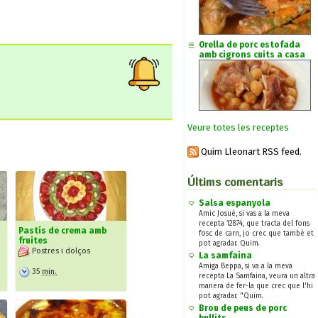
Orella de porc estofada
amb cigrons cuits a casa
Veure totes les receptes
Quim Lleonart RSS feed.
Últims comentaris
Salsa espanyola
Amic Josuè, si vas a la meva
recepta 12874, que tracta del fons
Pastís de crema amb
fosc de carn, jo crec que també et
fruites
pot agradar. Quim.
Postres i dolços
La samfaina
Amiga Beppa, si va a la meva
35
min.
recepta La Samfaina, veura un altra
manera de fer-la que crec que l'hi
pot agradar. "Quim.
Brou de peus de porc