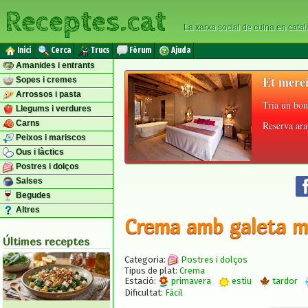
Receptes.cat
La xarxa social de cuina en catal
Inici
Cerca
Trucs
Fòrum
Ajuda
Amanides i entrants
Et merei
Sopes i cremes
Arrossos i pasta
Tria un bon
Llegums i verdures
Carns
Reserva ara 
Peixos i mariscos
Ous i làctics
Postres i dolços
Salses
Begudes
Altres
Crema amb galeta m
Últimes receptes
Categoria:
Postres i dolços
Tipus de plat:
Crema
Estació:
primavera
estiu
tardor
Dificultat:
Fàcil