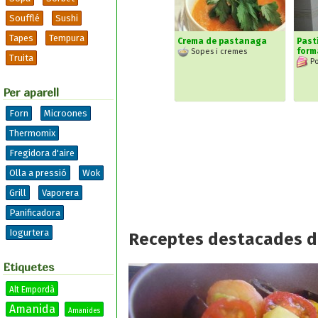
Soufflé
Sushi
Tapes
Tempura
Crema de pastanaga
Pastí
form
Sopes i cremes
Truita
Po
Per aparell
Forn
Microones
Thermomix
Fregidora d'aire
Olla a pressió
Wok
Grill
Vaporera
Panificadora
Iogurtera
Receptes destacades d
Etiquetes
Alt Empordà
Amanida
Amanides