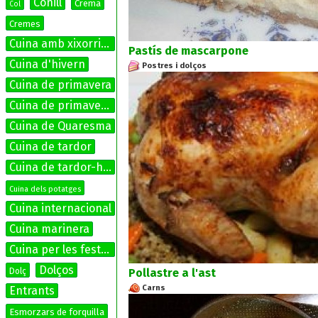
Conill
Crema
Col
Cremes
Cuina amb xixorrites
Pastís de mascarpone
Cuina d'hivern
Postres i dolços
Cuina de primavera
Cuina de primavera-estiu
Cuina de Quaresma
Cuina de tardor
Cuina de tardor-hivern
Cuina dels potatges
Cuina internacional
Cuina marinera
Cuina per les festes
Dolços
Dolç
Pollastre a l'ast
Carns
Entrants
Esmorzars de forquilla