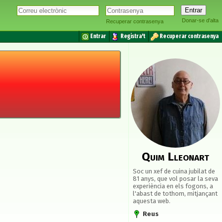
Donar-se d'alta
Recuperar contrasenya
Entrar
Registra't
Recuperar contrasenya
Quim Lleonart
Soc un xef de cuina jubilat de
81 anys, que vol posar la seva
experiència en els fogons, a
l'abast de tothom, mitjançant
aquesta web.
Reus