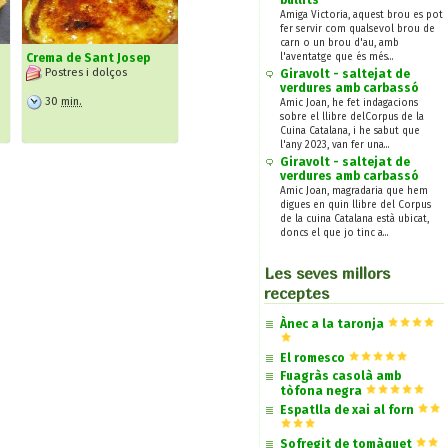
bullits
Amiga Victoria, aquest brou es pot
fer servir com qualsevol brou de
carn o un brou d'au, amb
Crema de Sant Josep
l'aventatge que és més...
Postres i dolços
Giravolt - saltejat de
verdures amb carbassó
30
min.
Amic Joan, he fet indagacions
sobre el llibre delCorpus de la
Cuina Catalana, i he sabut que
l'any 2023, van fer una...
Giravolt - saltejat de
verdures amb carbassó
Amic Joan, magradaria que hem
digues en quin llibre del Corpus
de la cuina Catalana està ubicat,
doncs el que jo tinc a...
Les seves millors
receptes
Ànec a la taronja
El romesco
Fuagràs casolà amb
tòfona negra
Espatlla de xai al forn
Sofregit de tomàquet