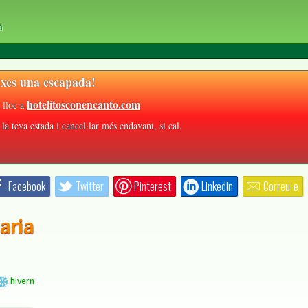
à
xes una escapada!
hotelitosconencanto.com
 lloc a
la teva estada i cancel·lar més endavant, si cal.
Facebook
Twitter
Pinterest
Linkedin
Correu-e
aria
hivern