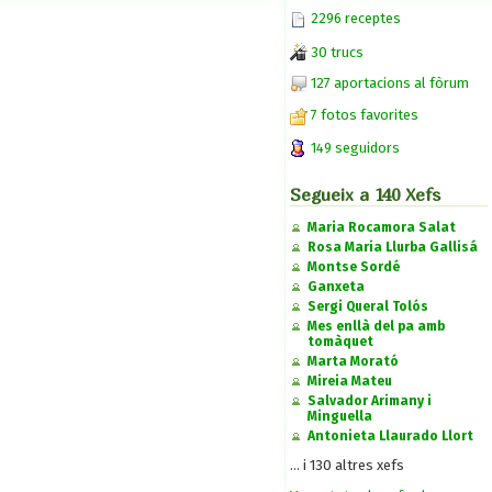
2296 receptes
30 trucs
127 aportacions al fòrum
7 fotos favorites
149 seguidors
Segueix a 140 Xefs
Maria Rocamora Salat
Rosa Maria Llurba Gallisá
Montse Sordé
Ganxeta
Sergi Queral Tolós
Mes enllà del pa amb
tomàquet
Marta Morató
Mireia Mateu
Salvador Arimany i
Minguella
Antonieta Llaurado Llort
... i 130 altres xefs