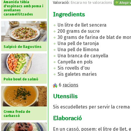
Amanida tèbia
Valoració:
Encara no te valoracions
Afegir v
d'espinacs amb poma i
avellanes
Ingredients
caramel·litzades
Un litre de llet sencera
200 grams de sucre
30 grams de farina de blat de mo
Una pell de taronja
Salpicó de llagostins
Una pell de llimona
Una branca de canyella
Canyella en pols
Sis rovells d'ou
Sis galetes maries
Poke bowl de salmó
6
racions
Utensilis
Sis escudelletes per servir la crema
Crema freda de
carbassó
Elaboració
En un cassó, posem: el litre de llet, e