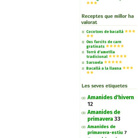
Receptes que millor ha
valorat
Cocotxes de bacallà
Ous farcits de carn
gratinats
Torró d'ametlla
tradicional
Sarsuela
Bacallà a la llauna
Les seves etiquetes
Amanides d'hivern
12
Amanides de
primavera
33
Amanides de
primavera-estiu
7