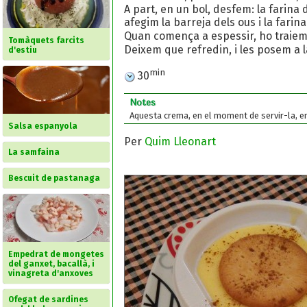
A part, en un bol, desfem: la farina d
afegim la barreja dels ous i la farin
Quan comença a espessir, ho traiem, 
Tomàquets farcits
Deixem que refredin, i les posem a l
d'estiu
min
30
Notes
Aquesta crema, en el moment de servir-la, e
Salsa espanyola
Per
Quim Lleonart
La samfaina
Bescuit de pastanaga
Empedrat de mongetes
del ganxet, bacallà, i
vinagreta d'anxoves
Ofegat de sardines