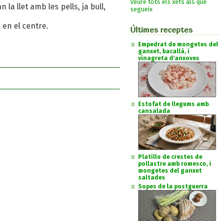
Veure tots els xefs als que
 la llet amb les pells, ja bull,
segueix
 en el centre.
Últimes receptes
Empedrat de mongetes del
ganxet, bacallà, i
vinagreta d'anxoves
Estofat de llegums amb
cansalada
Platillo de crestes de
pollastre amb romesco, i
mongetes del ganxet
saltades
Sopes de la postguerra