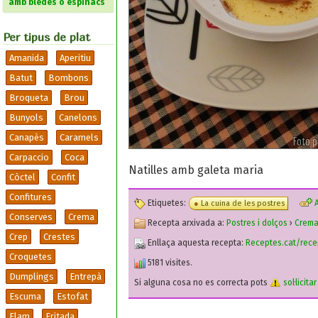
amb bledes o espinacs
Per tipus de plat
Amanida
Aperitiu
Batut
Bombons
Broqueta
Brou
Bunyols
Canelons
Canapès
Caramels
Carpaccio
Coca
Natilles amb galeta maria
Còctel
Confit
Confitures
Etiquetes:
A
La cuina de les postres
Conserves
Crema
Recepta arxivada a:
Postres i dolços
›
Crem
Crep
Crestes
Enllaça aquesta recepta:
Receptes.cat/rece
Croquetes
5181 visites.
Dumplings
Entrepà
Si alguna cosa no es correcta pots
sol·licita
Escuma
Estofat
Flam
Fritada