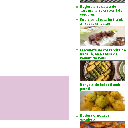
Rogers amb salsa de
taronja, amb cruixent de
verdures
Endívies al rocafort, amb
anxoves en salaó
Farcellets de col farcits de
bacallà, amb salsa de
vermut de Reus
Bunyols de bròquil amb
pernil
Rogers o molls, en
escabetx