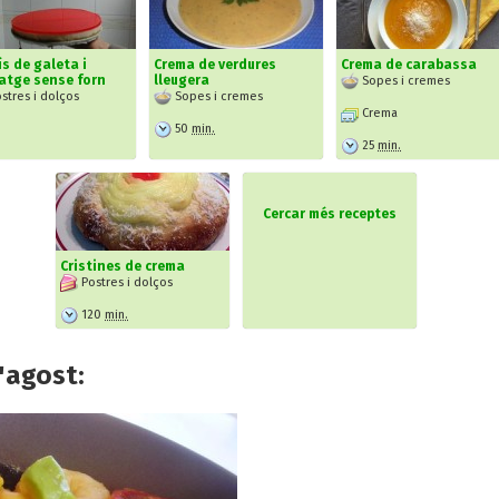
s de galeta i
Crema de verdures
Crema de carabassa
atge sense forn
lleugera
Sopes i cremes
stres i dolços
Sopes i cremes
Crema
50
min.
25
min.
Cercar més receptes
Cristines de crema
Postres i dolços
120
min.
'agost: