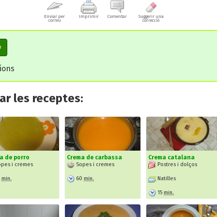
Enviar per
Imprimir
Comentar
Suggerir una
correu
correcció
e
cions
r les receptes:
a de porro
Crema de carbassa
Crema catalana
pes i cremes
Sopes i cremes
Postres i dolços
5
min.
60
min.
Natilles
15
min.