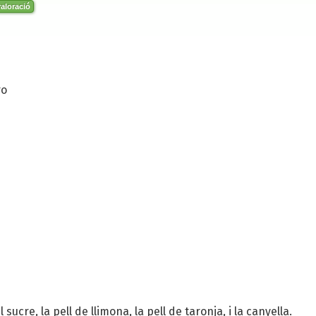
aloració
ro
l sucre, la pell de llimona, la pell de taronja, i la canyella.