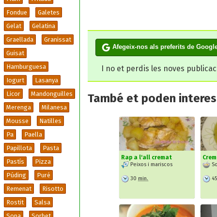
Fondue
Galetes
Gelat
Gelatina
Graellada
Granissat
Afegeix-nos als preferits de Googl
Guisat
Hamburguesa
I no et perdis les noves publica
Iogurt
Lasanya
Licor
Mandonguilles
També et poden interesa
Merenga
Milanesa
Mousse
Natilles
Pa
Paella
Papillota
Pasta
Rap a l'all cremat
Crem
Pastís
Pizza
Peixos i mariscos
So
Púding
Puré
30
min.
4
Remenat
Risotto
Rostit
Salsa
Sopa
Sorbet