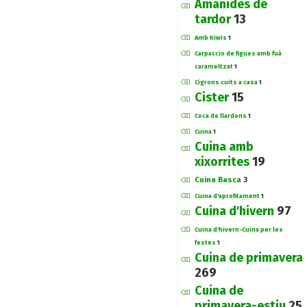
Amanides de
tardor
13
Amb Kiwis
1
Carpaccio de figues amb fuà
carameltzat
1
Cigrons cuits a casa
1
Cister
15
Coca de llardons
1
Cuina
1
Cuina amb
xixorrites
19
Cuina Basca
3
Cuina d'aprofitament
1
Cuina d'hivern
97
Cuina d'hivern-Cuina per les
festes
1
Cuina de primavera
269
Cuina de
primavera-estiu
25