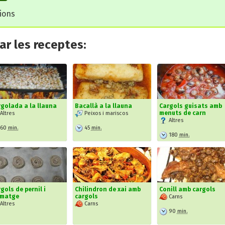
cions
r les receptes:
golada a la llauna
Bacallà a la llauna
Cargols guisats amb
menuts de carn
Altres
Peixos i mariscos
Altres
60
min.
45
min.
180
min.
gols de pernil i
Chilindron de xai amb
Conill amb cargols
rmatge
cargols
Carns
Altres
Carns
90
min.