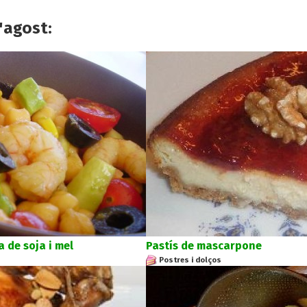
'agost:
 de soja i mel
Pastís de mascarpone
Postres i dolços