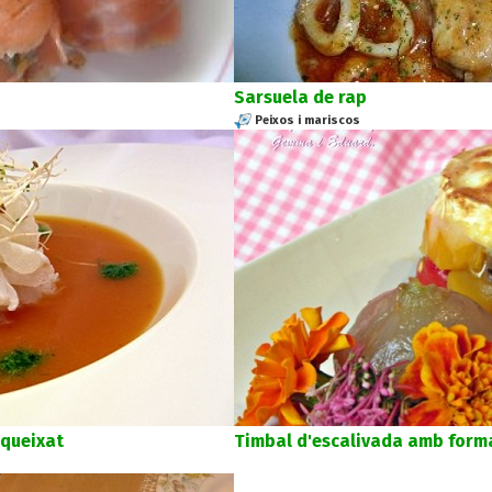
Sarsuela de rap
Peixos i mariscos
queixat
Timbal d'escalivada amb form