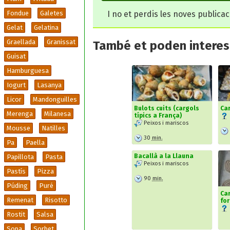
I no et perdis les noves publica
Fondue
Galetes
Gelat
Gelatina
Graellada
Granissat
També et poden interesa
Guisat
Hamburguesa
Iogurt
Lasanya
Licor
Mandonguilles
Bulots cuits (cargols
Car
Merenga
Milanesa
típics a França)
Peixos i mariscos
Mousse
Natilles
30
min.
Pa
Paella
Bacallà a la Llauna
Papillota
Pasta
Peixos i mariscos
Pastís
Pizza
90
min.
Púding
Puré
Car
Remenat
Risotto
fo
Rostit
Salsa
Sopa
Sorbet