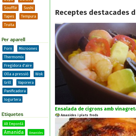
Soufflé
Sushi
Receptes destacades d
Tapes
Tempura
Truita
Per aparell
Forn
Microones
Thermomix
Fregidora d'aire
Olla a pressió
Wok
Grill
Vaporera
Panificadora
Iogurtera
Ensalada de cigrons amb vinagreta
Etiquetes
Amanides i plats freds
Alt Empordà
Amanida
Amanides