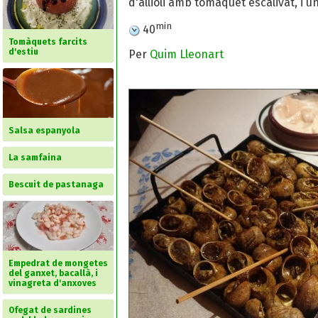
d'allioli amb tomàquet escalivat, i 
min
40
Tomàquets farcits
d'estiu
Per
Quim Lleonart
Salsa espanyola
La samfaina
Bescuit de pastanaga
Empedrat de mongetes
del ganxet, bacallà, i
vinagreta d'anxoves
Ofegat de sardines