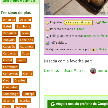
amb bledes o espinacs
Per tipus de plat
Amanida
Aperitiu
Etiquetes:
Afegi
La cuina del cargol
Batut
Bombons
Recepta arxivada a:
Altres
Broqueta
Brou
Enllaça aquesta recepta:
Receptes.cat/rece
Bunyols
Canelons
14574 visites.
Canapès
Caramels
Si alguna cosa no es correcta pots
sol·licita
Carpaccio
Coca
Còctel
Confit
Desada com a favorita per:
Confitures
Lena Pons
Daniel Moreno
Lourdes
Conserves
Crema
Crep
Crestes
Croquetes
Dumplings
Entrepà
Escuma
Estofat
Afegeix-nos als preferits de Googl
Flam
Fritada