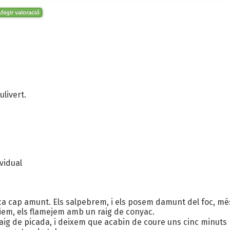
fegir valoració
ulivert.
vidual
ca cap amunt. Els salpebrem, i els posem damunt del foc, més
aiem, els flamejem amb un raig de conyac.
aig de picada, i deixem que acabin de coure uns cinc minuts