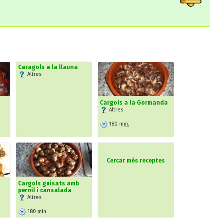
Caragols a la llauna
Altres
Cargols a la Gormanda
Altres
180
min.
Cercar més receptes
Cargols guisats amb
pernil i cansalada
Altres
180
min.