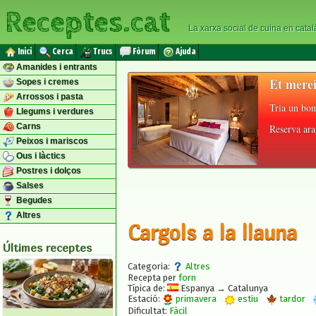
Receptes.cat
La xarxa social de cuina en catal
Inici
Cerca
Trucs
Fòrum
Ajuda
Amanides i entrants
Et merei
Sopes i cremes
Arrossos i pasta
Tria un bon
Llegums i verdures
Carns
Reserva ara 
Peixos i mariscos
Ous i làctics
Postres i dolços
Salses
Begudes
Altres
Cargols a la llauna
Últimes receptes
Categoria:
Altres
Recepta per
forn
Típica de:
Espanya → Catalunya
Estació:
primavera
estiu
tardor
Dificultat:
Fàcil