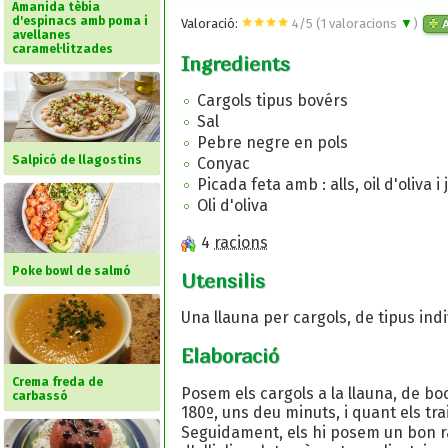
Amanida tèbia
d'espinacs amb poma i
Valoració:
4
/
5
(
1
valoracions
▼
)
A
avellanes
caramel·litzades
Ingredients
Cargols tipus bovérs
Sal
Pebre negre en pols
Salpicó de llagostins
Conyac
Picada feta amb : alls, oil d'oliva i j
Oli d'oliva
4
racions
Poke bowl de salmó
Utensilis
Una llauna per cargols, de tipus indi
Elaboració
Crema freda de
Posem els cargols a la llauna, de bo
carbassó
180º, uns deu minuts, i quant els tr
Seguidament, els hi posem un bon r