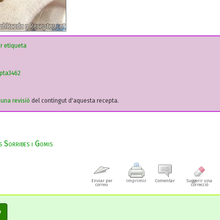
r etiqueta
pta3462
r una revisió
del contingut d'aquesta recepta.
 Sorribes i Gomis
Enviar per
Imprimir
Comentar
Suggerir una
correu
correcció
e