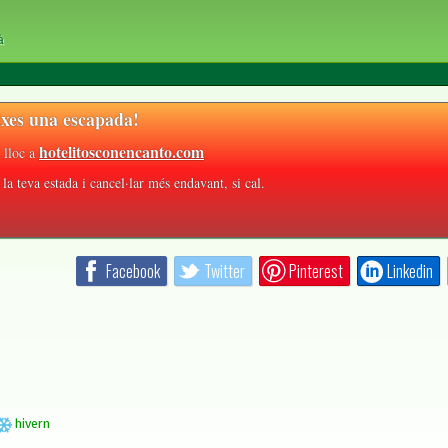
à
xes una escapada!
hotelitosconencanto.com
 lloc a
la teva estada i cancel·lar més endavant, si cal.
Facebook
Twitter
Pinterest
Linkedin
hivern