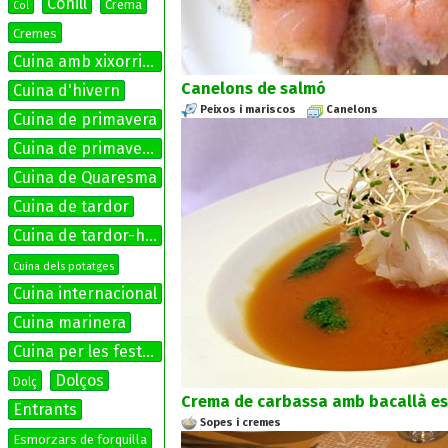
Conill
Crema
Col
Cremes
Cuina amb xixorrites
Canelons de salmó
Cuina d'hivern
Peixos i mariscos
Canelons
Cuina de primavera
Cuina de primavera-estiu
Cuina de Quaresma
Cuina de tardor
Cuina de tardor-hivern
Cuina dels potatges
Cuina internacional
Cuina marinera
Cuina per les festes
Dolços
Dolç
Crema de carbassa amb bacallà es
Entrants
Sopes i cremes
Esmorzars de forquilla