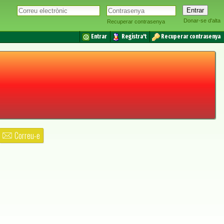
Donar-se d'alta
Recuperar contrasenya
Entrar
Registra't
Recuperar contrasenya
Correu-e