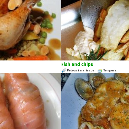
Fish and chips
Peixos i mariscos
Tempura