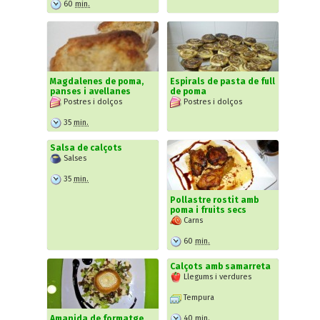
60
min.
Magdalenes de poma,
Espirals de pasta de full
panses i avellanes
de poma
Postres i dolços
Postres i dolços
35
min.
Salsa de calçots
Salses
35
min.
Pollastre rostit amb
poma i fruits secs
Carns
60
min.
Calçots amb samarreta
Llegums i verdures
Tempura
40
min.
Amanida de formatge