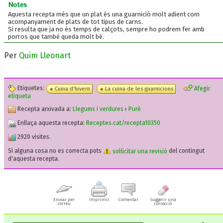
Notes
Aquesta recepta més que un plat és una guarnició molt adient com
acompanyament de plats de tot tipus de carns.
Si resulta que ja no és temps de calçots, sempre ho podrem fer amb
porros que també queda molt bé.
Per
Quim Lleonart
Etiquetes:
Afegir
Cuina d'hivern
La cuina de les guarnicions
etiqueta
Recepta arxivada a:
Llegums i verdures
›
Puré
Enllaça aquesta recepta:
Receptes.cat/recepta10350
2920 visites.
Si alguna cosa no es correcta pots
sol·licitar una revisió
del contingut
d'aquesta recepta.
Enviar per
Imprimir
Comentar
Suggerir una
correu
correcció