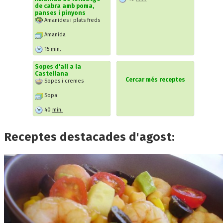
de cabra amb poma,
panses i pinyons
Amanides i plats freds
Amanida
15
min.
Sopes d'all a la
Castellana
Cercar més receptes
Sopes i cremes
Sopa
40
min.
Receptes destacades d'agost: