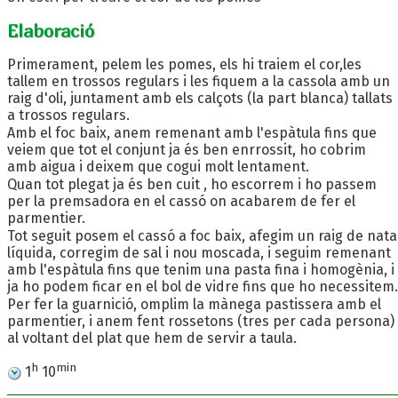
Elaboració
Primerament, pelem les pomes, els hi traiem el cor,les
tallem en trossos regulars i les fiquem a la cassola amb un
raig d'oli, juntament amb els calçots (la part blanca) tallats
a trossos regulars.
Amb el foc baix, anem remenant amb l'espàtula fins que
veiem que tot el conjunt ja és ben enrrossit, ho cobrim
amb aigua i deixem que cogui molt lentament.
Quan tot plegat ja és ben cuit , ho escorrem i ho passem
per la premsadora en el cassó on acabarem de fer el
parmentier.
Tot seguit posem el cassó a foc baix, afegim un raig de nata
líquida, corregim de sal i nou moscada, i seguim remenant
amb l'espàtula fins que tenim una pasta fina i homogènia, i
ja ho podem ficar en el bol de vidre fins que ho necessitem.
Per fer la guarnició, omplim la mànega pastissera amb el
parmentier, i anem fent rossetons (tres per cada persona)
al voltant del plat que hem de servir a taula.
h
min
1
10