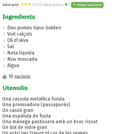
Valoració:
3
/
5
(
1
valoracions
▼
)
Afegir valoració
Ingredients
Deu pomes tipus Golden
Vuit calçots
Oli d'oliva
Sal
Nata líquida
Nou moscada
Aigua
10
racions
Utensilis
Una cassola metal·lica fonda
Una premsadora (passapurés)
Un cassó gran
Una espàtula de fusta
Una mànega pastissera amb un broc rissat
Un bol de vidre gran
Un estri per treure el cor de les pomes