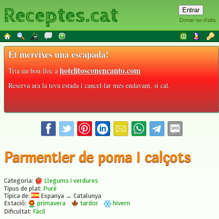
Receptes.cat
Donar-se d'alta
Et mereixes una escapada!
hotelitosconencanto.com
Tria un bon lloc a
Reserva ara la teva estada i cancel·lar més endavant, si cal.
Parmentier de poma i calçots
Categoria:
Llegums i verdures
Tipus de plat:
Puré
Típica de:
Espanya → Catalunya
Estació:
primavera
tardor
hivern
Dificultat:
Fàcil