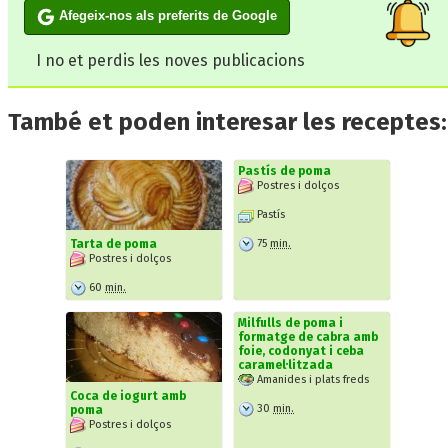
Afegeix-nos als preferits de Google
I no et perdis les noves publicacions
També et poden interesar les receptes:
Pastís de poma
Postres i dolços
Pastís
75
min.
Tarta de poma
Postres i dolços
60
min.
Milfulls de poma i
formatge de cabra amb
foie, codonyat i ceba
caramel·litzada
Amanides i plats freds
Coca de iogurt amb
30
min.
poma
Postres i dolços