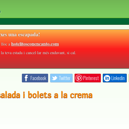
à
xes una escapada!
hotelitosconencanto.com
 lloc a
la teva estada i cancel·lar més endavant, si cal.
Facebook
Twitter
Pinterest
Linkedin
lada i bolets a la crema