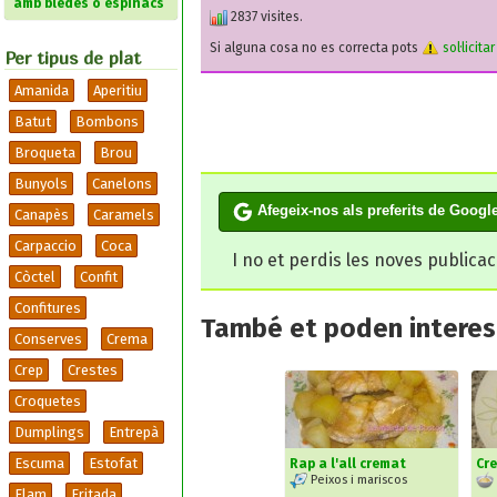
amb bledes o espinacs
2837 visites.
Si alguna cosa no es correcta pots
sol·licita
Per tipus de plat
Amanida
Aperitiu
Batut
Bombons
Broqueta
Brou
Bunyols
Canelons
Afegeix-nos als preferits de Googl
Canapès
Caramels
Carpaccio
Coca
I no et perdis les noves publica
Còctel
Confit
Confitures
També et poden interesa
Conserves
Crema
Crep
Crestes
Croquetes
Dumplings
Entrepà
Escuma
Estofat
Rap a l'all cremat
Cre
Peixos i mariscos
Flam
Fritada