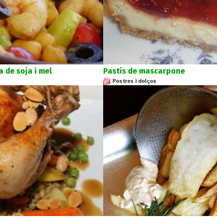
 de soja i mel
Pastís de mascarpone
Postres i dolços