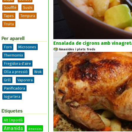
Soufflé
Sushi
Tapes
Tempura
Truita
Per aparell
Ensalada de cigrons amb vinagreta
Forn
Microones
Amanides i plats freds
Thermomix
Fregidora d'aire
Olla a pressió
Wok
Grill
Vaporera
Panificadora
Iogurtera
Etiquetes
Alt Empordà
Amanida
Amanides