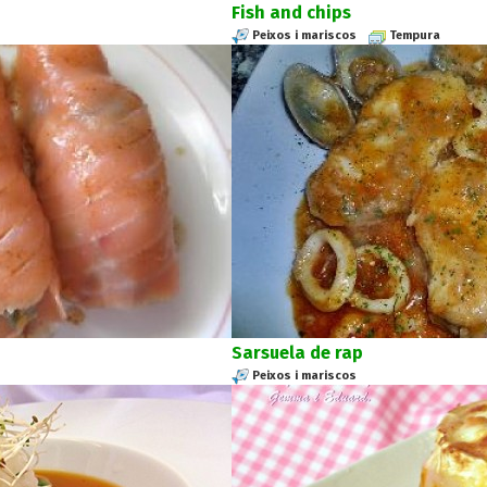
Fish and chips
Peixos i mariscos
Tempura
Sarsuela de rap
Peixos i mariscos