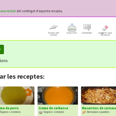
r una revisió
del contingut d'aquesta recepta.
Enviar per
Imprimir
Comentar
Suggerir una
correu
correcció
e
cions
r les receptes:
ma de porro
Crema de carbassa
Macarrons de carnava
Sopes i cremes
Sopes i cremes
Arrossos i pastes