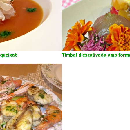
queixat
Timbal d'escalivada amb form