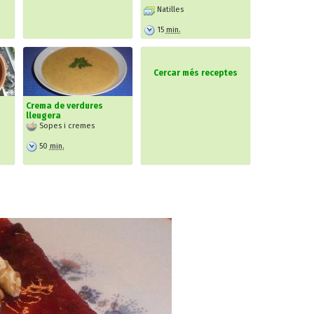
Natilles
15
min.
Cercar més receptes
Crema de verdures
lleugera
Sopes i cremes
50
min.