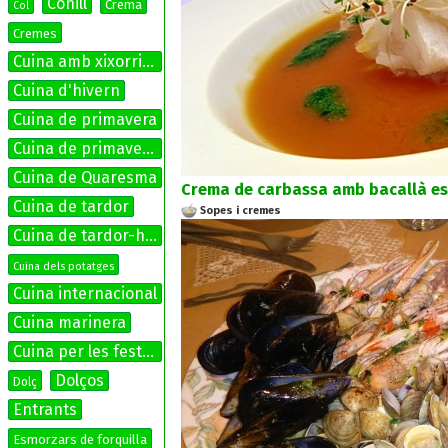
Conill
Crema
Col
Cremes
Cuina amb xixorrites
Cuina d'hivern
Cuina de primavera
Cuina de primavera-estiu
Cuina de Quaresma
Crema de carbassa amb bacallà es
Cuina de tardor
Sopes i cremes
Cuina de tardor-hivern
Cuina dels potatges
Cuina internacional
Cuina marinera
Cuina per les festes
Dolços
Dolç
Entrants
Esmorzars de forquilla