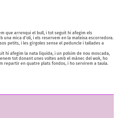
que arrenqui el bull, i tot seguit hi afegim els
b una mica d'oli, i els reservem en la mateixa escorredora.
os petits, i les gírgoles sense el peduncle i tallades a
guit hi afegim la nata líquida, i un polsim de nou moscada,
menem tot donant unes voltes amb el mànec del wok, ho
m repartir en quatre plats fondos, i ho servirem a taula.