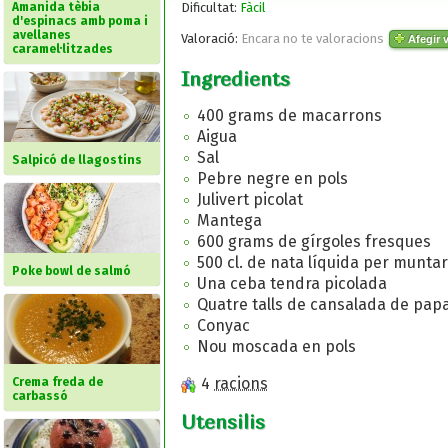
Dificultat:
Fàcil
Amanida tèbia
d'espinacs amb poma i
avellanes
Valoració:
Encara no te valoracions
Afegir v
caramel·litzades
Ingredients
400 grams de macarrons
Aigua
Sal
Salpicó de llagostins
Pebre negre en pols
Julivert picolat
Mantega
600 grams de gírgoles fresques
500 cl. de nata líquida per muntar
Poke bowl de salmó
Una ceba tendra picolada
Quatre talls de cansalada de pap
Conyac
Nou moscada en pols
4
racions
Crema freda de
carbassó
Utensilis