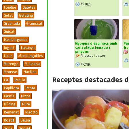
30
min.
Fondue
Galetes
Gelat
Gelatina
Graellada
Granissat
Guisat
Hamburguesa
Nyoquis d'espinacs amb
Pa
cansalada fumada i
fru
Iogurt
Lasanya
pinyons
Licor
Mandonguilles
Arrossos i pastes
Merenga
Milanesa
45
min.
Mousse
Natilles
Receptes destacades d
Pa
Paella
Papillota
Pasta
Pastís
Pizza
Púding
Puré
Remenat
Risotto
Rostit
Salsa
Sopa
Sorbet