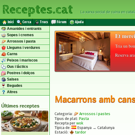
Receptes.cat
La xarxa social de cuina en catal
Inici
Cerca
Trucs
Fòrum
Ajuda
Amanides i entrants
Et merei
Sopes i cremes
Arrossos i pasta
Tria un bon
Llegums i verdures
Carns
Reserva ara 
Peixos i mariscos
Ous i làctics
Postres i dolços
Salses
Begudes
Altres
Macarrons amb cansa
Últimes receptes
Categoria:
Arrossos i pastes
Tipus de plat:
Pasta
Recepta per
wok
Típica de:
Espanya → Catalunya
Estació:
tardor