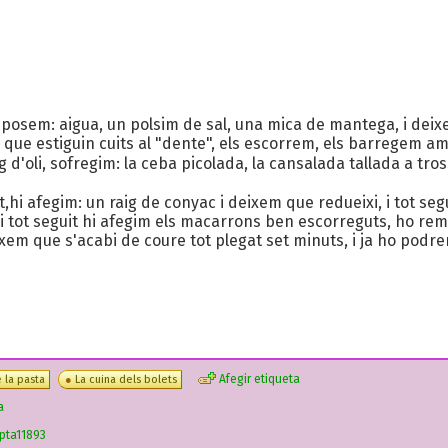
sem: aigua, un polsim de sal, una mica de mantega, i deixem 
que estiguin cuits al "dente", els escorrem, els barregem am
d'oli, sofregim: la ceba picolada, la cansalada tallada a tross
t,hi afegim: un raig de conyac i deixem que redueixi, i tot se
tot seguit hi afegim els macarrons ben escorreguts, ho re
ixem que s'acabi de coure tot plegat set minuts, i ja ho podre
Afegir etiqueta
 la pasta
La cuina dels bolets
a
pta11893