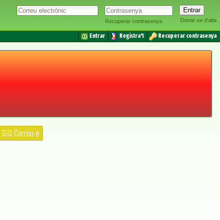
Donar-se d'alta
Recuperar contrasenya
Entrar
Registra't
Recuperar contrasenya
Correu-e