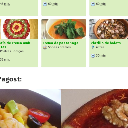
45
min.
60
min.
60
min.
stís de crema amb
Crema de pastanaga
Platillo de bolets
ites
Sopes i cremes
Altres
Postres i dolços
30
min.
35
min.
'agost: