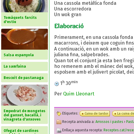
Una cassola metàl·lica fonda
Una escorredora
Un wok gran
Tomàquets farcits
d'estiu
Elaboració
Primerament, en una cassola fonda po
macarrons, i deixem que coguin fins 
A continuació, en un wok amb un raig 
juliana fina, salpebrades.
Salsa espanyola
Quan tot el conjunt ja esta ben fregi
ho remenem amb el mànec del wok,i 
La samfaina
espolsem amb el julivert picolat, de
Bescuit de pastanaga
h
min
1
30
Per
Quim Lleonart
Empedrat de mongetes
Etiquetes:
Cuina de tardor
La cuina de
del ganxet, bacallà, i
vinagreta d'anxoves
Recepta arxivada a:
Arrossos i pastes
›
Past
Enllaça aquesta recepta:
Receptes.cat/rece
Ofegat de sardines