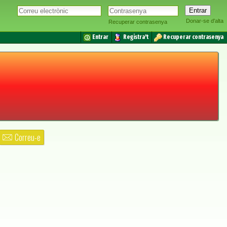
Donar-se d'alta
Recuperar contrasenya
Entrar
Registra't
Recuperar contrasenya
Correu-e