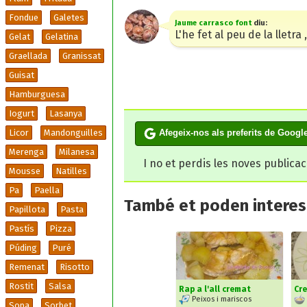
Fondue
Galetes
Jaume carrasco font
diu:
L'he fet al peu de la lletra
Gelat
Gelatina
Graellada
Granissat
Guisat
Hamburguesa
Iogurt
Lasanya
Afegeix-nos als preferits de Googl
Licor
Mandonguilles
Merenga
Milanesa
I no et perdis les noves publica
Mousse
Natilles
Pa
Paella
També et poden interesa
Papillota
Pasta
Pastís
Pizza
Púding
Puré
Remenat
Risotto
Rostit
Salsa
Rap a l'all cremat
Cre
Peixos i mariscos
Sopa
Sorbet