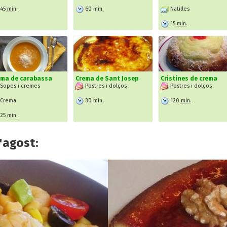
45
min.
60
min.
Natilles
15
min.
ema de carabassa
Crema de Sant Josep
Cristines de crema
Sopes i cremes
Postres i dolços
Postres i dolços
Crema
30
min.
120
min.
25
min.
'agost: