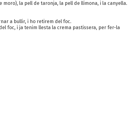
moro), la pell de taronja, la pell de llimona, i la canyella.
r a bullir, i ho retirem del foc.
l foc, i ja tenim llesta la crema pastissera, per fer-la