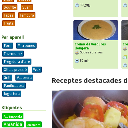
30
min.
Soufflé
Sushi
Tapes
Tempura
Truita
Per aparell
Crema de verdures
Cr
Forn
Microones
lleugera
Sopes i cremes
Thermomix
50
min.
Fregidora d'aire
Olla a pressió
Wok
Grill
Vaporera
Receptes destacades d
Panificadora
Iogurtera
Etiquetes
Alt Empordà
Amanida
Amanides