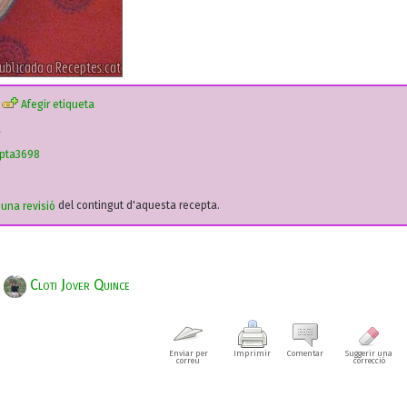
Afegir etiqueta
a
epta3698
r una revisió
del contingut d'aquesta recepta.
Cloti Jover Quince
Enviar per
Imprimir
Comentar
Suggerir una
correu
correcció