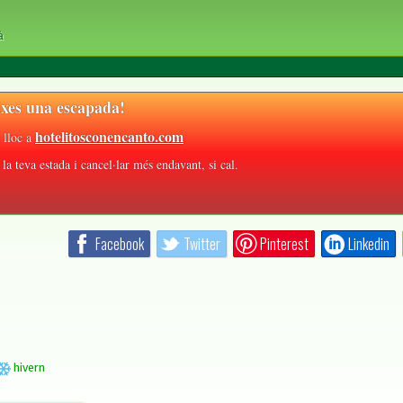
à
xes una escapada!
hotelitosconencanto.com
 lloc a
la teva estada i cancel·lar més endavant, si cal.
Facebook
Twitter
Pinterest
Linkedin
hivern