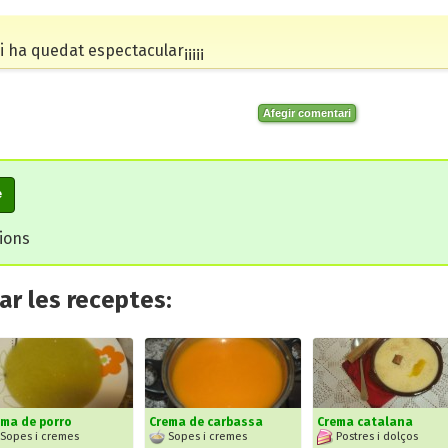
 ,i ha quedat espectacular¡¡¡¡¡
Afegir comentari
e
cions
r les receptes:
ma de porro
Crema de carbassa
Crema catalana
Sopes i cremes
Sopes i cremes
Postres i dolços