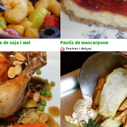
 de soja i mel
Pastís de mascarpone
Postres i dolços