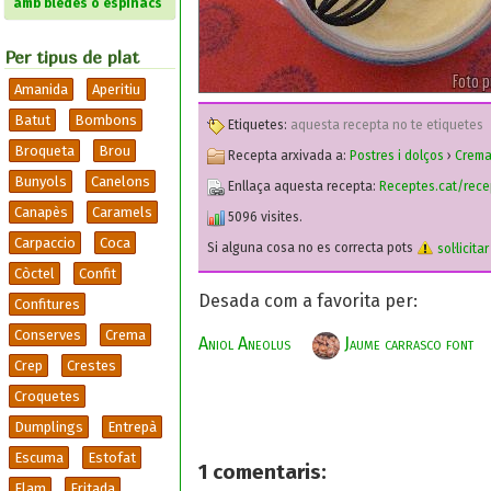
amb bledes o espinacs
Per tipus de plat
Amanida
Aperitiu
Batut
Bombons
Etiquetes:
aquesta recepta no te etiquetes
Broqueta
Brou
Recepta arxivada a:
Postres i dolços
›
Crem
Bunyols
Canelons
Enllaça aquesta recepta:
Receptes.cat/rec
Canapès
Caramels
5096 visites.
Carpaccio
Coca
Si alguna cosa no es correcta pots
sol·licita
Còctel
Confit
Desada com a favorita per:
Confitures
Conserves
Crema
Aniol Aneolus
Jaume carrasco font
Crep
Crestes
Croquetes
Dumplings
Entrepà
Escuma
Estofat
1
comentaris:
Flam
Fritada