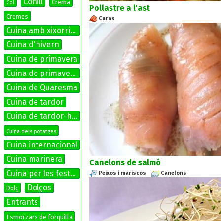
Conill
Crema
Col
Pollastre a l'ast
Cremes
Carns
Cuina amb xixorrites
Cuina d'hivern
Cuina de primavera
Cuina de primavera-estiu
Cuina de Quaresma
Cuina de tardor
Cuina de tardor-hivern
Cuina dels potatges
Cuina internacional
Cuina marinera
Canelons de salmó
Cuina per les festes
Peixos i mariscos
Canelons
Dolços
Dolç
Entrants
Esmorzars de forquilla