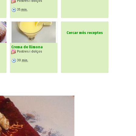
Postres i dolços
35
min.
Cercar més receptes
Crema de llimona
Postres i dolços
30
min.