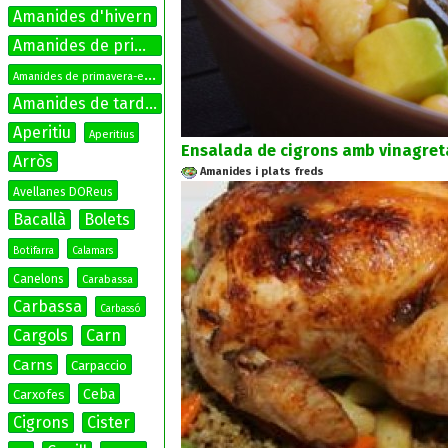
Amanides d'hivern
Amanides de primavera
A
manides de primavera-estiu
Amanides de tardor
Aperitiu
Aperitius
Ensalada de cigrons amb vinagreta
Arròs
Amanides i plats freds
Avellanes DOReus
Bacallà
Bolets
Botifarra
Calamars
Canelons
Carabassa
Carbassa
Carbassó
Cargols
Carn
Carns
Carpaccio
Ceba
Carxofes
Cigrons
Cister