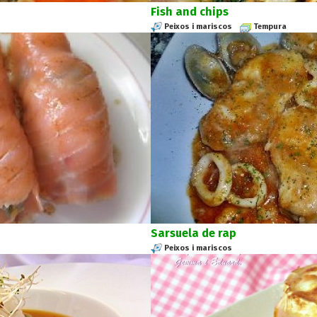
Fish and chips
Peixos i mariscos
Tempura
Sarsuela de rap
Peixos i mariscos