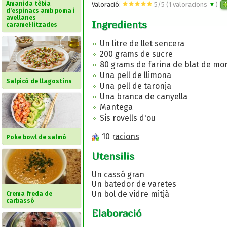
Amanida tèbia
Valoració:
5
/
5
(
1
valoracions
▼
)
d'espinacs amb poma i
avellanes
Ingredients
caramel·litzades
Un litre de llet sencera
200 grams de sucre
80 grams de farina de blat de mo
Una pell de llimona
Salpicó de llagostins
Una pell de taronja
Una branca de canyella
Mantega
Sis rovells d'ou
10
racions
Poke bowl de salmó
Utensilis
Un cassó gran
Un batedor de varetes
Un bol de vidre mitjà
Crema freda de
carbassó
Elaboració