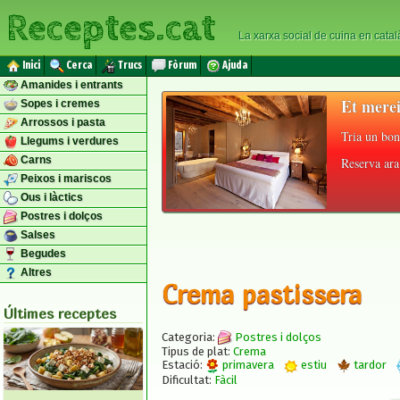
Receptes.cat
La xarxa social de cuina en catal
Inici
Cerca
Trucs
Fòrum
Ajuda
Amanides i entrants
Et merei
Sopes i cremes
Arrossos i pasta
Tria un bon
Llegums i verdures
Carns
Reserva ara 
Peixos i mariscos
Ous i làctics
Postres i dolços
Salses
Begudes
Altres
Crema pastissera
Últimes receptes
Categoria:
Postres i dolços
Tipus de plat:
Crema
Estació:
primavera
estiu
tardor
Dificultat:
Fàcil