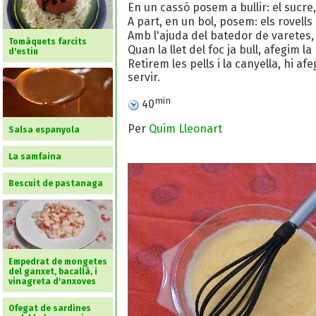
En un cassó posem a bullir: el sucre, 
A part, en un bol, posem: els rovells 
Amb l'ajuda del batedor de varetes,
Tomàquets farcits
Quan la llet del foc ja bull, afegim 
d'estiu
Retirem les pells i la canyella, hi a
servir.
min
40
Per
Quim Lleonart
Salsa espanyola
La samfaina
Bescuit de pastanaga
Empedrat de mongetes
del ganxet, bacallà, i
vinagreta d'anxoves
Ofegat de sardines