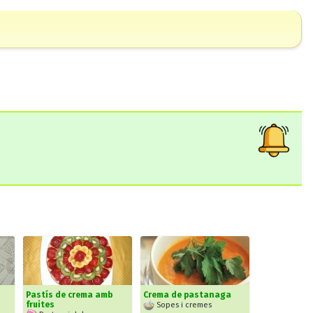
Pastís de crema amb
Crema de pastanaga
fruites
Sopes i cremes