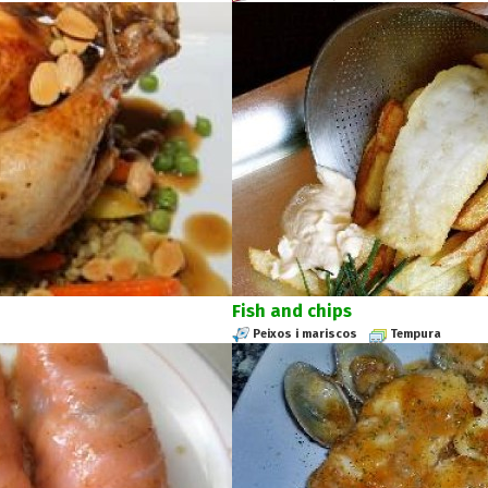
Fish and chips
Peixos i mariscos
Tempura