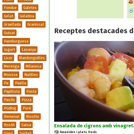
Fondue
Galetes
Gelat
Gelatina
Graellada
Granissat
Receptes destacades d
Guisat
Hamburguesa
Iogurt
Lasanya
Licor
Mandonguilles
Merenga
Milanesa
Mousse
Natilles
Pa
Paella
Papillota
Pasta
Pastís
Pizza
Púding
Puré
Remenat
Risotto
Rostit
Salsa
Ensalada de cigrons amb vinagreta
Amanides i plats freds
Sopa
Sorbet