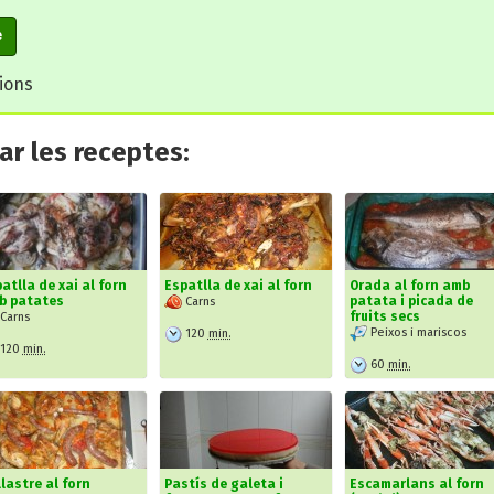
e
cions
r les receptes:
atlla de xai al forn
Espatlla de xai al forn
Orada al forn amb
b patates
patata i picada de
Carns
fruits secs
Carns
Peixos i mariscos
120
min.
120
min.
60
min.
lastre al forn
Pastís de galeta i
Escamarlans al forn