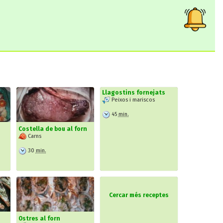
Llagostins fornejats
Peixos i mariscos
45
min.
Costella de bou al forn
Carns
30
min.
Cercar més receptes
Ostres al forn