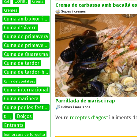
Conill
Crema
Col
Crema de carbassa amb bacallà es
Cremes
Sopes i cremes
Cuina amb xixorrites
Cuina d'hivern
Cuina de primavera
Cuina de primavera-estiu
Cuina de Quaresma
Cuina de tardor
Cuina de tardor-hivern
Cuina dels potatges
Cuina internacional
Cuina marinera
Parrillada de marisc i rap
Cuina per les festes
Peixos i mariscos
Dolços
Veure
receptes d'agost
i aliments d
Dolç
Entrants
Esmorzars de forquilla