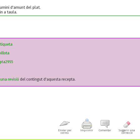
lumini d'amunt del plat.
n a taula.
etiqueta
illota
pta2955
r una revisió
del contingut d'aquesta recepta.
Enviar per
Imprimir
Comentar
Suggerir una
correu
correcció