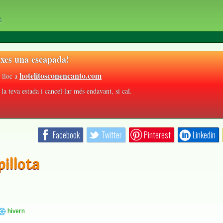
à
xes una escapada!
hotelitosconencanto.com
 lloc a
la teva estada i cancel·lar més endavant, si cal.
Facebook
Twitter
Pinterest
Linkedin
pillota
hivern