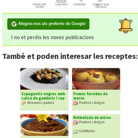
Enviar per
Imprimir
Comentar
Suggerir una
correu
correcció
Afegeix-nos als preferits de Google
I no et perdis les noves publicacions
També et poden interesar les receptes:
Espaguetis negres amb
Pomes farcides de
salsa de gambots i rap
mores
Arrossos i pastes
Postres i dolços
Melmelada de móres
Postres i dolços
Confitures