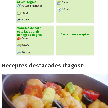
olives negres
Salsa
Peixos i mariscos
40
min.
Tapes
60
min.
Manetes de porc
estofades amb
Cercar més receptes
llenegues negres
Carns
Estofat
90
min.
Receptes destacades d'agost: