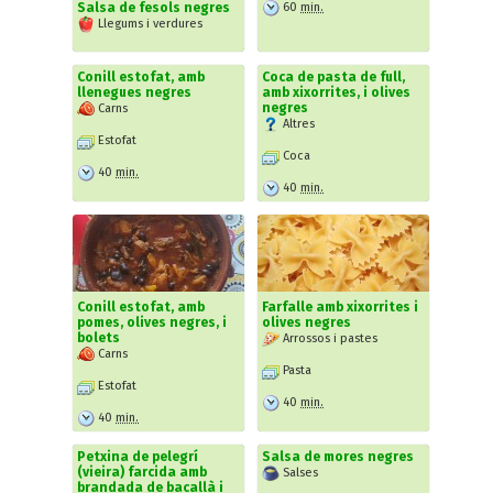
60
min.
Salsa de fesols negres
Llegums i verdures
Conill estofat, amb
Coca de pasta de full,
llenegues negres
amb xixorrites, i olives
negres
Carns
Altres
Estofat
Coca
40
min.
40
min.
Conill estofat, amb
Farfalle amb xixorrites i
pomes, olives negres, i
olives negres
bolets
Arrossos i pastes
Carns
Pasta
Estofat
40
min.
40
min.
Petxina de pelegrí
Salsa de mores negres
(vieira) farcida amb
Salses
brandada de bacallà i