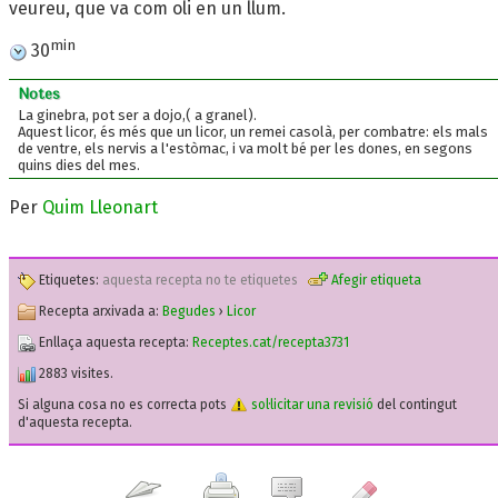
veureu, que va com oli en un llum.
min
30
Notes
La ginebra, pot ser a dojo,( a granel).
Aquest licor, és més que un licor, un remei casolà, per combatre: els mals
de ventre, els nervis a l'estòmac, i va molt bé per les dones, en segons
quins dies del mes.
Per
Quim Lleonart
Etiquetes:
aquesta recepta no te etiquetes
Afegir etiqueta
Recepta arxivada a:
Begudes
›
Licor
Enllaça aquesta recepta:
Receptes.cat/recepta3731
2883 visites.
Si alguna cosa no es correcta pots
sol·licitar una revisió
del contingut
d'aquesta recepta.