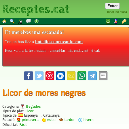
Receptes.cat
Donar-se d'alta
Et mereixes una escapada!
hotelitosconencanto.com
Tria un bon lloc a
Reserva ara la teva estada i cancel·lar més endavant, si cal.
Licor de mores negres
Categoria:
Begudes
Tipus de plat:
Licor
Típica de:
Espanya → Catalunya
Estació:
primavera
estiu
tardor
hivern
Dificultat:
Fàcil