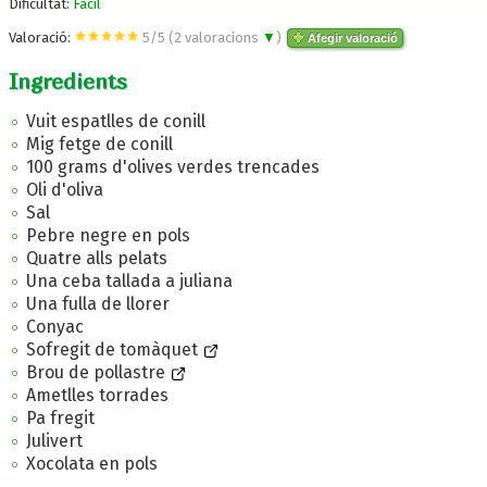
Dificultat:
Fàcil
Valoració:
5
/
5
(
2
valoracions
▼
)
Afegir valoració
Ingredients
Vuit espatlles de conill
Mig fetge de conill
100 grams d'olives verdes trencades
Oli d'oliva
Sal
Pebre negre en pols
Quatre alls pelats
Una ceba tallada a juliana
Una fulla de llorer
Conyac
Sofregit de tomàquet
Brou de pollastre
Ametlles torrades
Pa fregit
Julivert
Xocolata en pols