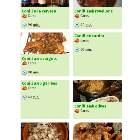
Conill a la cervesa
Conill amb rovellons
Carns
Carns
90
min.
90
min.
Conill de tardor
Carns
60
min.
Conill amb cargols
Carns
90
min.
Conill amb gambes
Carns
60
min.
Conill amb olives
Carns