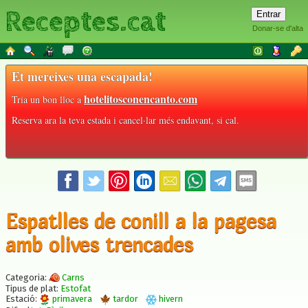
Receptes.cat
Donar-se d'alta
Et mereixes una escapada!
hotelitosconencanto.com
Tria un bon lloc a
Reserva ara la teva estada i cancel·lar més endavant, si cal.
Espatlles de conill a la pagesa
amb olives trencades
Categoria:
Carns
Tipus de plat:
Estofat
Estació:
primavera
tardor
hivern