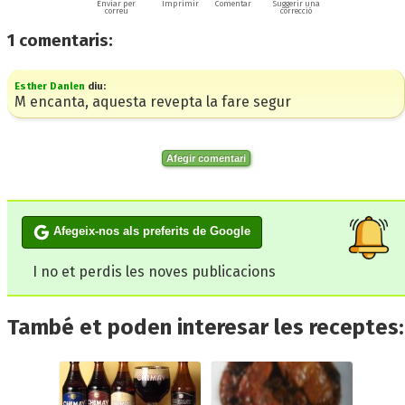
Enviar per
Imprimir
Comentar
Suggerir una
correu
correcció
1
comentaris:
Esther Danlen
diu:
M encanta, aquesta revepta la fare segur
Afegir comentari
Afegeix-nos als preferits de Google
I no et perdis les noves publicacions
També et poden interesar les receptes: