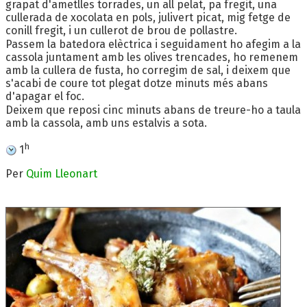
grapat d'ametlles torrades, un all pelat, pa fregit, una
cullerada de xocolata en pols, julivert picat, mig fetge de
conill fregit, i un cullerot de brou de pollastre.
Passem la batedora elèctrica i seguidament ho afegim a la
cassola juntament amb les olives trencades, ho remenem
amb la cullera de fusta, ho corregim de sal, i deixem que
s'acabi de coure tot plegat dotze minuts més abans
d'apagar el foc.
Deixem que reposi cinc minuts abans de treure-ho a taula
amb la cassola, amb uns estalvis a sota.
h
1
Per
Quim Lleonart