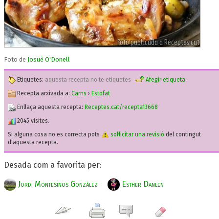
Foto de
Josuè O'Donell
Etiquetes:
aquesta recepta no te etiquetes
Afegir etiqueta
Recepta arxivada a:
Carns
›
Estofat
Enllaça aquesta recepta:
Receptes.cat/recepta13668
2045 visites.
Si alguna cosa no es correcta pots
sol·licitar una revisió
del contingut
d'aquesta recepta.
Desada com a favorita per:
Jordi Montesinos González
Esther Danlen