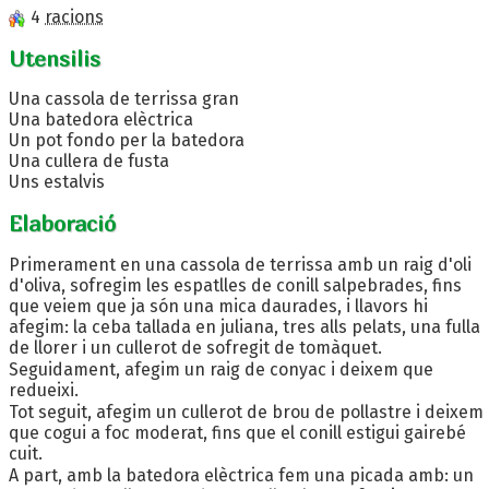
4
racions
Utensilis
Una cassola de terrissa gran
Una batedora elèctrica
Un pot fondo per la batedora
Una cullera de fusta
Uns estalvis
Elaboració
Primerament en una cassola de terrissa amb un raig d'oli
d'oliva, sofregim les espatlles de conill salpebrades, fins
que veiem que ja són una mica daurades, i llavors hi
afegim: la ceba tallada en juliana, tres alls pelats, una fulla
de llorer i un cullerot de sofregit de tomàquet.
Seguidament, afegim un raig de conyac i deixem que
redueixi.
Tot seguit, afegim un cullerot de brou de pollastre i deixem
que cogui a foc moderat, fins que el conill estigui gairebé
cuit.
A part, amb la batedora elèctrica fem una picada amb: un