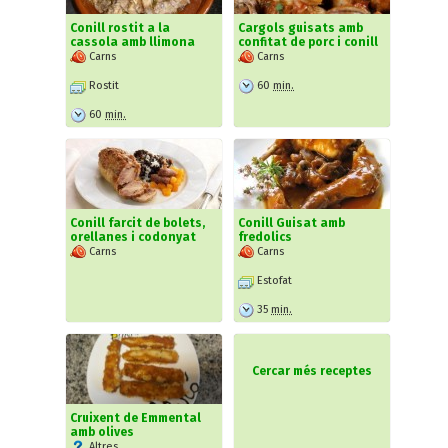
Conill rostit a la
Cargols guisats amb
cassola amb llimona
confitat de porc i conill
Carns
Carns
Rostit
60
min.
60
min.
Conill farcit de bolets,
Conill Guisat amb
orellanes i codonyat
fredolics
Carns
Carns
Estofat
35
min.
Cercar més receptes
Cruixent de Emmental
amb olives
Altres