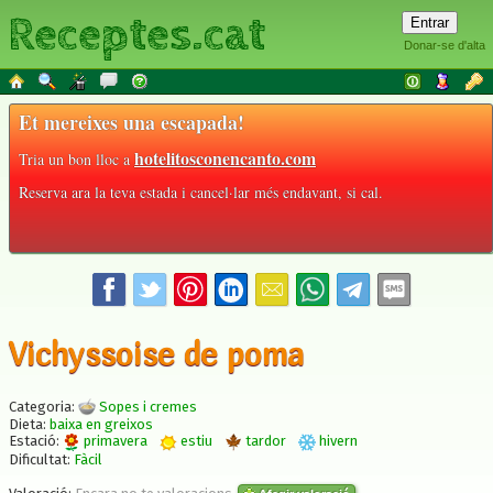
Receptes.cat
Donar-se d'alta
Et mereixes una escapada!
hotelitosconencanto.com
Tria un bon lloc a
Reserva ara la teva estada i cancel·lar més endavant, si cal.
Vichyssoise de poma
Categoria:
Sopes i cremes
Dieta:
baixa en greixos
Estació:
primavera
estiu
tardor
hivern
Dificultat:
Fàcil