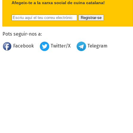
Afegeix-te a la xarxa social de cuina catalana!
Pots seguir-nos a:
Facebook
Twitter/X
Telegram