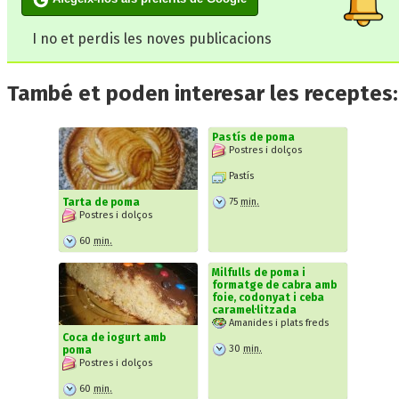
I no et perdis les noves publicacions
També et poden interesar les receptes:
Pastís de poma
Postres i dolços
Pastís
75
min.
Tarta de poma
Postres i dolços
60
min.
Milfulls de poma i
formatge de cabra amb
foie, codonyat i ceba
caramel·litzada
Amanides i plats freds
Coca de iogurt amb
30
min.
poma
Postres i dolços
60
min.