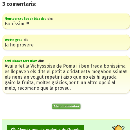
3
comentaris:
Montserrat Bosch Masdeu
diu:
Boníssim!!!!
Yvette grau
diu:
Ja ho provere
Xevi Blancafort Diaz
diu:
Avui e fet la Vichyssoise de Poma i i ben freda bonissima
es llepaven els dits el petit a cridat esta megabonissima!!
els nens an volgut repetir i aixo que no els hi agrada
gaire la fruita, moltes gràcies,per fi un altre opció al
melo, recomano que la proveu.
Afegir comentari
Afegeix-nos als preferits de Google