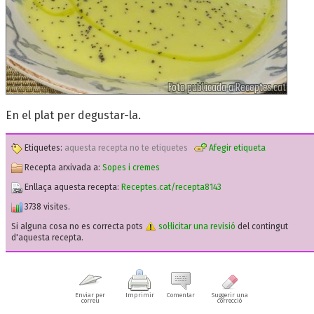
En el plat per degustar-la.
Etiquetes:
aquesta recepta no te etiquetes
Afegir etiqueta
Recepta arxivada a:
Sopes i cremes
Enllaça aquesta recepta:
Receptes.cat/recepta8143
3738 visites.
Si alguna cosa no es correcta pots
sol·licitar una revisió
del contingut
d'aquesta recepta.
Enviar per
Imprimir
Comentar
Suggerir una
correu
correcció