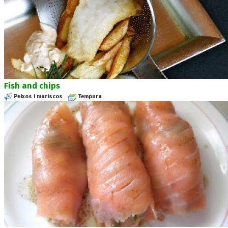
Fish and chips
Peixos i mariscos
Tempura