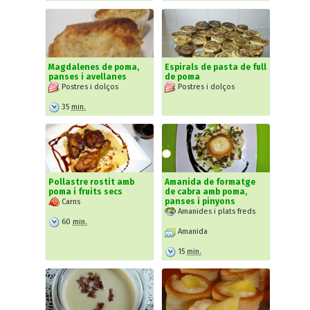
Magdalenes de poma,
Espirals de pasta de full
panses i avellanes
de poma
Postres i dolços
Postres i dolços
35
min.
Pollastre rostit amb
Amanida de formatge
poma i fruits secs
de cabra amb poma,
panses i pinyons
Carns
Amanides i plats freds
60
min.
Amanida
15
min.