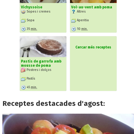
Vichyssoise
Vol-au-vent amb poma
Sopes i cremes
Altres
Sopa
Aperitiu
35
min.
10
min.
Cercar més receptes
Pastis de garrofa amb
mousse de poma
Postres i dolços
Pastís
45
min.
Receptes destacades d'agost: