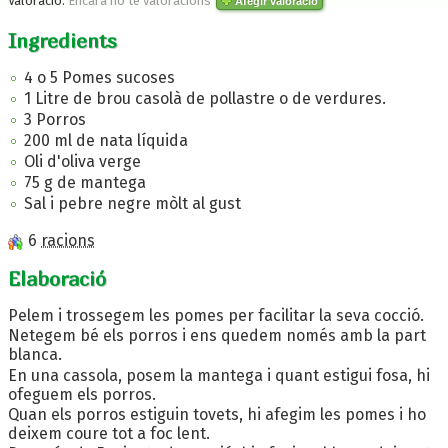
Valoració:
Encara no te valoracions
Afegir valoració
Ingredients
4 o 5 Pomes sucoses
1 Litre de brou casolà de pollastre o de verdures.
3 Porros
200 ml de nata líquida
Oli d'oliva verge
75 g de mantega
Sal i pebre negre mòlt al gust
6
racions
Elaboració
Pelem i trossegem les pomes per facilitar la seva cocció.
Netegem bé els porros i ens quedem només amb la part
blanca.
En una cassola, posem la mantega i quant estigui fosa, hi
ofeguem els porros.
Quan els porros estiguin tovets, hi afegim les pomes i ho
deixem coure tot a foc lent.