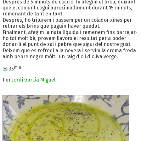
Després de 5 minuts de cocció, hi afegim el brou, deixant
que el conjunt cogui aproximadament durant 15 minuts,
remenant de tant en tant.
Després, ho triturem i passem per un colador xinès per
retirar els brins que puguin haver quedat.
Finalment, afegim la nata líquida i remenem fins barrejar-
ho tot molt bé, provem llavors el resultat per a poder
donar-li el punt de sal i pebre que sigui del nostre gust.
Deixem que es refredi a la nevera i servim la crema freda
amb pebre negre mòlt i un raig d'oli d'oliva verge.
min
35
Per
Jordi Garcia Miguel