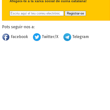
Afegeix-te a la xarxa social de cuina catalana!
Pots seguir-nos a:
Facebook
Twitter/X
Telegram