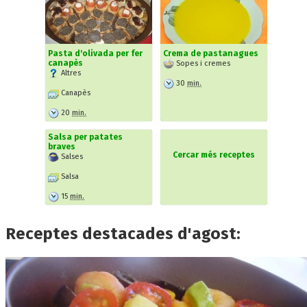
Pasta d'olivada per fer
Crema de pastanagues
canapès
Sopes i cremes
Altres
30
min.
Canapès
20
min.
Salsa per patates
braves
Cercar més receptes
Salses
Salsa
15
min.
Receptes destacades d'agost: