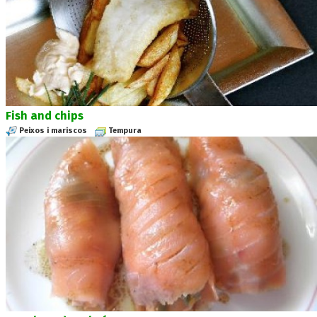
Fish and chips
Peixos i mariscos
Tempura