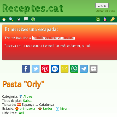
Receptes.cat
Donar-se d'alta
Et mereixes una escapada!
hotelitosconencanto.com
Tria un bon lloc a
Reserva ara la teva estada i cancel·lar més endavant, si cal.
Pasta "Orly"
Categoria:
Altres
Tipus de plat:
Salsa
Típica de:
Espanya → Catalunya
Estació:
primavera
tardor
hivern
Dificultat:
Fàcil