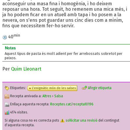
aconseguir una masa fina i homogènia, i ho deixem
reposar una hora. Tot seguit, ho remenem una mica més, i
ja ho podem ficar en un atuell amb tapa i ho posem a la
nevera, on s'ens pot guardar uns cinc dies com a minim,
fins que necessitem fer-ho servir.
min
40
Notes
Aquest tipus de pasta és molt adient per fer arrebossats sobretot per
peixos.
Per
Quim Lleonart
Etiquetes:
Afegir etiqueta
L'enigmàtic món de les salses
Recepta arxivada a:
Altres
›
Salsa
Enllaça aquesta recepta:
Receptes.cat/recepta10196
4174 visites.
Si alguna cosa no es correcta pots
sol·licitar una revisió
del contingut
d'aquesta recepta.