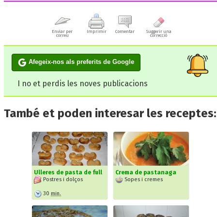
Enviar per
Imprimir
Comentar
Suggerir una
correu
correcció
Afegeix-nos als preferits de Google
I no et perdis les noves publicacions
També et poden interesar les receptes:
Ulleres de pasta de full
Crema de pastanaga
Postres i dolços
Sopes i cremes
30
min.