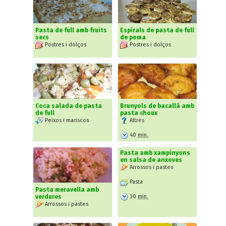
Pasta de full amb fruits
Espirals de pasta de full
secs
de poma
Postres i dolços
Postres i dolços
Coca salada de pasta
Brunyols de bacallá amb
de full
pasta choux
Peixos i mariscos
Altres
40
min.
Pasta amb xampinyons
en salsa de anxoves
Arrossos i pastes
Pasta
Pasta meravella amb
30
min.
verdures
Arrossos i pastes