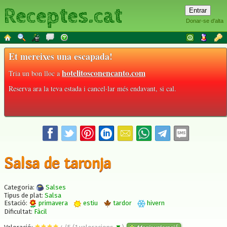
Receptes.cat
Donar-se d'alta
Et mereixes una escapada!
hotelitosconencanto.com
Tria un bon lloc a
Reserva ara la teva estada i cancel·lar més endavant, si cal.
Salsa de taronja
Categoria:
Salses
Tipus de plat:
Salsa
Estació:
primavera
estiu
tardor
hivern
Dificultat:
Fàcil