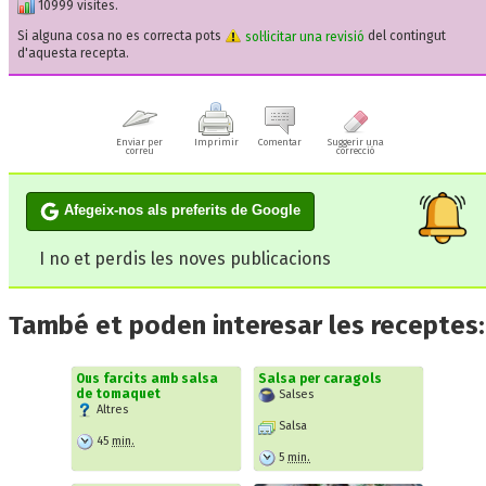
10999 visites.
Si alguna cosa no es correcta pots
sol·licitar una revisió
del contingut
d'aquesta recepta.
Enviar per
Imprimir
Comentar
Suggerir una
correu
correcció
Afegeix-nos als preferits de Google
I no et perdis les noves publicacions
També et poden interesar les receptes:
Ous farcits amb salsa
Salsa per caragols
de tomaquet
Salses
Altres
Salsa
45
min.
5
min.