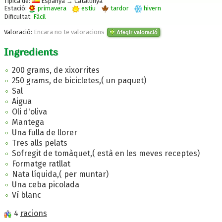
Típica de:
Espanya → Catalunya
Estació:
primavera
estiu
tardor
hivern
Dificultat:
Fàcil
Valoració:
Encara no te valoracions
Afegir valoració
Ingredients
200 grams, de xixorrites
250 grams, de bicicletes,( un paquet)
Sal
Aigua
Oli d'oliva
Mantega
Una fulla de llorer
Tres alls pelats
Sofregit de tomàquet,( està en les meves receptes)
Formatge ratllat
Nata líquida,( per muntar)
Una ceba picolada
Ví blanc
4
racions