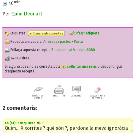
min
40
Per
Quim Lleonart
Etiquetes:
Afegir etiqueta
Cuina amb xixorrites
Recepta arxivada a:
Arrossos i pastes
›
Pasta
Enllaça aquesta recepta:
Receptes.cat/recepta6080
2430 visites.
Si alguna cosa no es correcta pots
sol·licitar una revisió
del contingut
d'aquesta recepta.
Enviar per
Imprimir
Comentar
Suggerir una
correu
correcció
2
comentaris:
Lo (st) Indequitxen
diu:
Quim... Xixorrites ? què són ?, perdona la meva ignoràcia