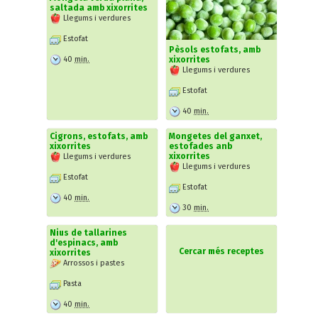
saltada amb xixorrites
Llegums i verdures
Estofat
Pèsols estofats, amb
40
min.
xixorrites
Llegums i verdures
Estofat
40
min.
Cigrons, estofats, amb
Mongetes del ganxet,
xixorrites
estofades anb
xixorrites
Llegums i verdures
Llegums i verdures
Estofat
Estofat
40
min.
30
min.
Nius de tallarines
d'espinacs, amb
Cercar més receptes
xixorrites
Arrossos i pastes
Pasta
40
min.