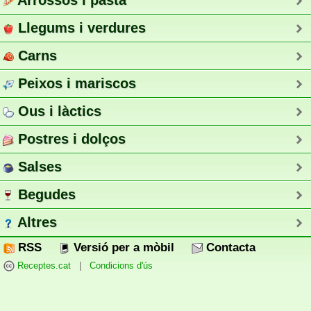
Arrossos i pasta
Llegums i verdures
Carns
Peixos i mariscos
Ous i làctics
Postres i dolços
Salses
Begudes
Altres
RSS
Versió per a mòbil
Contacta
Receptes.cat
|
Condicions d'ús