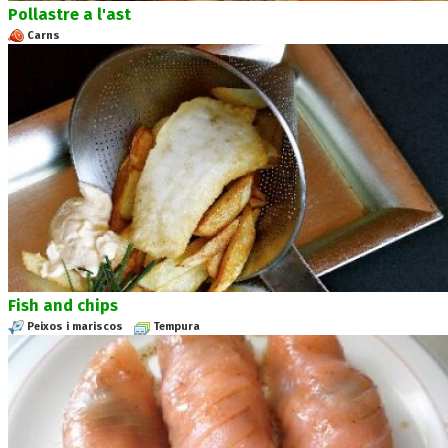
Pollastre a l'ast
Carns
Fish and chips
Peixos i mariscos
Tempura