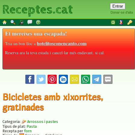
Receptes.cat
Donar-se d'alta
Et mereixes una escapada!
hotelitosconencanto.com
Tria un bon lloc a
Reserva ara la teva estada i cancel·lar més endavant, si cal.
Bicicletes amb xixorrites,
gratinades
Categoria:
Arrossos i pastes
Tipus de plat:
Pasta
Recepta per
forn