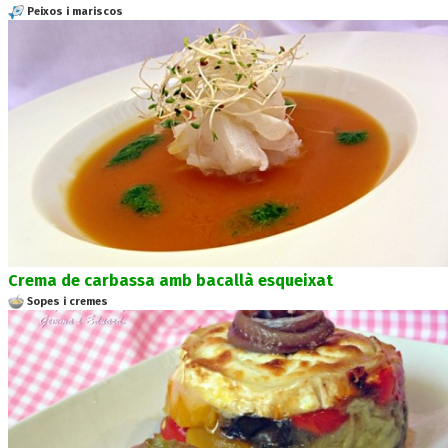
Peixos i mariscos
Crema de carbassa amb bacallà esqueixat
Sopes i cremes