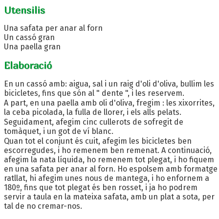
Utensilis
Una safata per anar al forn
Un cassó gran
Una paella gran
Elaboració
En un cassó amb: aigua, sal i un raig d'oli d'oliva, bullim les
bicicletes, fins que són al " dente ", i les reservem.
A part, en una paella amb oli d'oliva, fregim : les xixorrites,
la ceba picolada, la fulla de llorer, i els alls pelats.
Seguidament, afegim cinc cullerots de sofregit de
tomàquet, i un got de ví blanc.
Quan tot el conjunt és cuit, afegim les bicicletes ben
escorregudes, i ho remenem ben remenat. A continuació,
afegim la nata líquida, ho remenem tot plegat, i ho fiquem
en una safata per anar al forn. Ho espolsem amb formatge
ratllat, hi afegim unes nous de mantega, i ho enfornem a
180º, fins que tot plegat és ben rosset, i ja ho podrem
servir a taula en la mateixa safata, amb un plat a sota, per
tal de no cremar-nos.