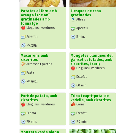
Patates al forn amb
Llesques de ceba
orenga i romaní
gratinades
gratinades amb
Altres
formatge
Llegums i verdures
Aperitiu
Aperitiu
5
min.
45
min.
Macarrons amb
Mongetes blanques del
xixorrites
ganxet estofades, amb
xixorrites, i xoriç
Arrossos i pastes
Llegums i verdures
Pasta
Estofat
40
min.
60
min.
Puré de patata, amb
Tripa i cap-i-pota, de
xixorrites
vedella, amb xixorrites
Llegums i verdures
Carns
Crema
Estofat
70
min.
90
min.
Mongeta verda plana,