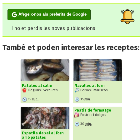
Afegeix-nos als preferits de Google
I no et perdis les noves publicacions
També et poden interesar les receptes:
Patates al caliu
Navalles al forn
Llegums i verdures
Peixos i mariscos
15
min.
15
min.
Pastís de formatge
Postres i dolços
30
min.
Espatlla de xai al forn
amb patates