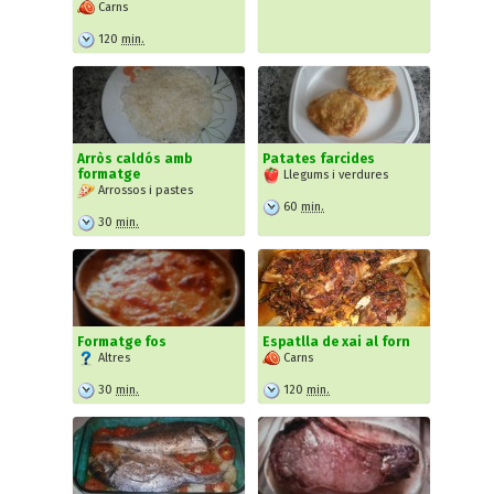
Carns
120
min.
Arròs caldós amb
Patates farcides
formatge
Llegums i verdures
Arrossos i pastes
60
min.
30
min.
Formatge fos
Espatlla de xai al forn
Altres
Carns
30
min.
120
min.