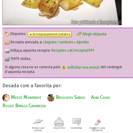
Etiquetes:
Afegir etiqueta
Acompanyament patates
Recepta arxivada a:
Llegums i verdures
›
Aperitiu
Enllaça aquesta recepta:
Receptes.cat/recepta2991
15979 visites.
Si alguna cosa no es correcta pots
sol·licitar una revisió
del contingut
d'aquesta recepta.
Desada com a favorita per:
Mercè Montardit
Bruguers Sanou
Alba Casas
Roger Batalla Carabassa
Enviar per
Imprimir
Comentar
Suggerir una
correu
correcció