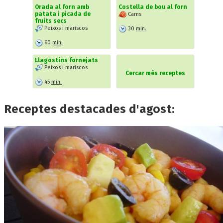
Orada al forn amb
Costella de bou al forn
patata i picada de
Carns
fruits secs
Peixos i mariscos
30
min.
60
min.
Llagostins fornejats
Peixos i mariscos
Cercar més receptes
45
min.
Receptes destacades d'agost: