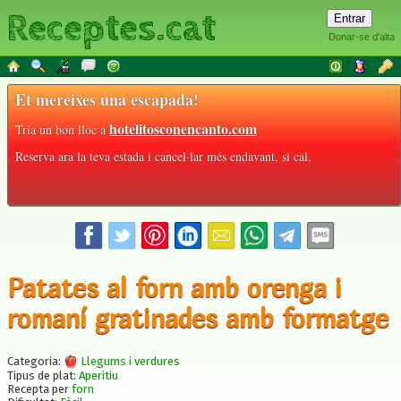
Receptes.cat
Donar-se d'alta
Et mereixes una escapada!
hotelitosconencanto.com
Tria un bon lloc a
Reserva ara la teva estada i cancel·lar més endavant, si cal.
Patates al forn amb orenga i
romaní gratinades amb formatge
Categoria:
Llegums i verdures
Tipus de plat:
Aperitiu
Recepta per
forn