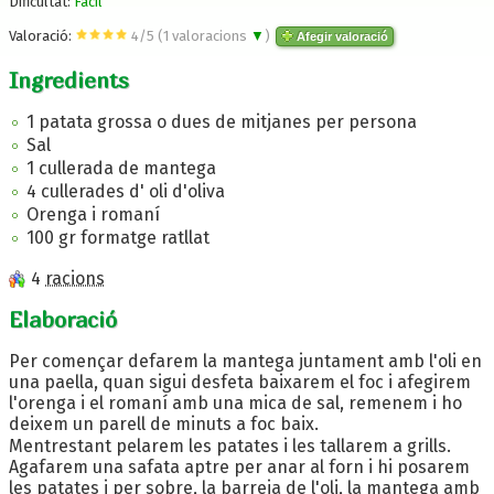
Dificultat:
Fàcil
Valoració:
4
/
5
(
1
valoracions
▼
)
Afegir valoració
Ingredients
1 patata grossa o dues de mitjanes per persona
Sal
1 cullerada de mantega
4 cullerades d' oli d'oliva
Orenga i romaní
100 gr formatge ratllat
4
racions
Elaboració
Per començar defarem la mantega juntament amb l'oli en
una paella, quan sigui desfeta baixarem el foc i afegirem
l'orenga i el romaní amb una mica de sal, remenem i ho
deixem un parell de minuts a foc baix.
Mentrestant pelarem les patates i les tallarem a grills.
Agafarem una safata aptre per anar al forn i hi posarem
les patates i per sobre, la barreja de l'oli, la mantega amb