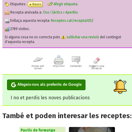
Etiquetes:
Afegir etiqueta
Naxos
Recepta arxivada a:
Ous i làctics
›
Aperitiu
Enllaça aquesta recepta:
Receptes.cat/recepta3052
2789 visites.
Si alguna cosa no es correcta pots
sol·licitar una revisió
del contingut
d'aquesta recepta.
Enviar per
Imprimir
Comentar
Suggerir una
correu
correcció
Afegeix-nos als preferits de Google
I no et perdis les noves publicacions
També et poden interesar les receptes:
Pastís de formatge