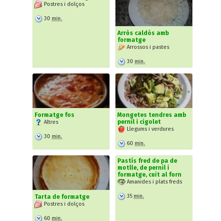
Postres i dolços
30
min.
Arròs caldós amb
formatge
Arrossos i pastes
30
min.
Formatge fos
Mongetes tendres amb
pernil i cigolet
Altres
Llegums i verdures
30
min.
60
min.
Pastís fred de pa de
motlle, de pernil i
formatge, cuit al forn
Amanides i plats freds
35
min.
Tarta de formatge
Postres i dolços
60
min.