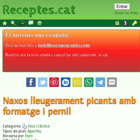
Receptes.cat
Donar-se d'alta
Et mereixes una escapada!
hotelitosconencanto.com
Tria un bon lloc a
Reserva ara la teva estada i cancel·lar més endavant, si cal.
Naxos lleugerament picants amb
formatge i pernil
Categoria:
Ous i làctics
Tipus de plat:
Aperitiu
Recepta per
forn