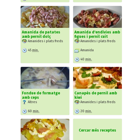
Amanida de patates
Amanida d'endívies amb
amb pernil dolç
figues i pernil cuit
Amanides i plats freds
Amanides i plats freds
45
min.
Amanida
40
min.
Fondue de formatge
Canapès de pernil amb
amb ceps
kiwi
Altres
Amanides i plats freds
60
min.
20
min.
Cercar més receptes