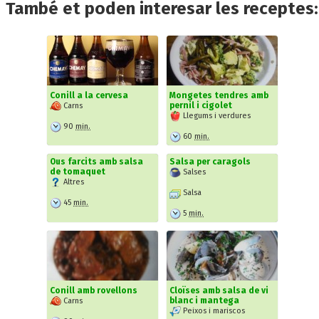
També et poden interesar les receptes:
Conill a la cervesa
Mongetes tendres amb
pernil i cigolet
Carns
Llegums i verdures
90
min.
60
min.
Ous farcits amb salsa
Salsa per caragols
de tomaquet
Salses
Altres
Salsa
45
min.
5
min.
Conill amb rovellons
Cloïses amb salsa de vi
blanc i mantega
Carns
Peixos i mariscos