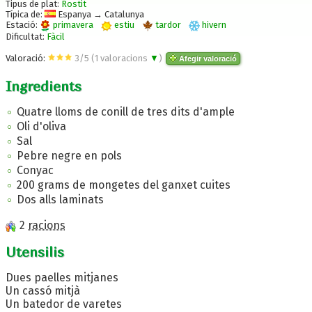
Tipus de plat:
Rostit
Típica de:
Espanya → Catalunya
Estació:
primavera
estiu
tardor
hivern
Dificultat:
Fàcil
Valoració:
3
/
5
(
1
valoracions
▼
)
Afegir valoració
Ingredients
Quatre lloms de conill de tres dits d'ample
Oli d'oliva
Sal
Pebre negre en pols
Conyac
200 grams de mongetes del ganxet cuites
Dos alls laminats
2
racions
Utensilis
Dues paelles mitjanes
Un cassó mitjà
Un batedor de varetes