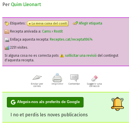
Per
Quim Lleonart
Etiquetes:
Afegir etiqueta
La meva cuina del conill
Recepta arxivada a:
Carns
›
Rostit
Enllaça aquesta recepta:
Receptes.cat/recepta10674
2251 visites.
Si alguna cosa no es correcta pots
sol·licitar una revisió
del contingut
d'aquesta recepta.
Enviar per
Imprimir
Comentar
Suggerir una
correu
correcció
Afegeix-nos als preferits de Google
I no et perdis les noves publicacions