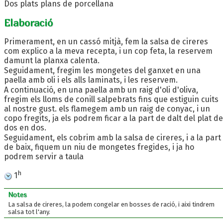
Dos plats plans de porcellana
Elaboració
Primerament, en un cassó mitjà, fem la salsa de cireres
com explico a la meva recepta, i un cop feta, la reservem
damunt la planxa calenta.
Seguidament, fregim les mongetes del ganxet en una
paella amb oli i els alls laminats, i les reservem.
A continuació, en una paella amb un raig d'oli d'oliva,
fregim els lloms de conill salpebrats fins que estiguin cuits
al nostre gust. els flamegem amb un raig de conyac, i un
copo fregits, ja els podrem ficar a la part de dalt del plat de
dos en dos.
Seguidament, els cobrim amb la salsa de cireres, i a la part
de baix, fiquem un niu de mongetes fregides, i ja ho
podrem servir a taula
h
1
Notes
La salsa de cireres, la podem congelar en bosses de ració, i aixi tindrem
salsa tot l'any.