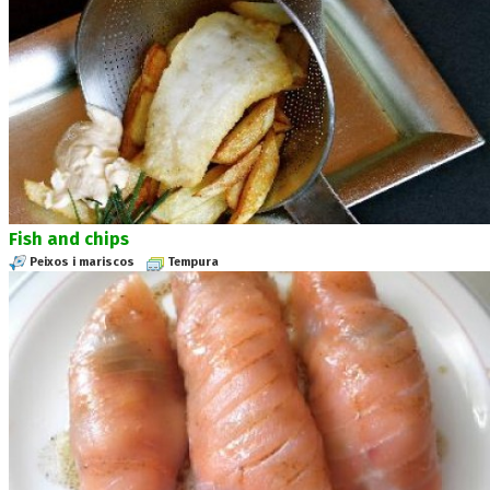
Fish and chips
Peixos i mariscos
Tempura