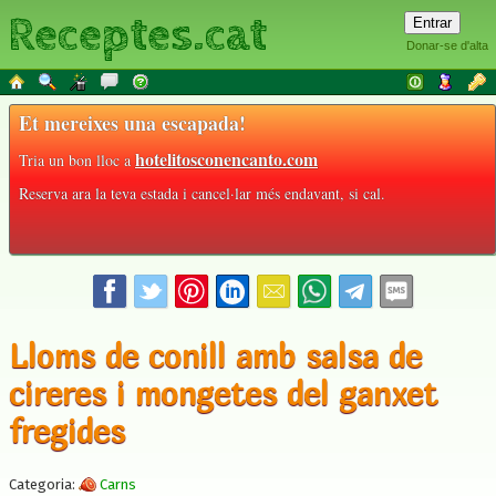
Receptes.cat
Donar-se d'alta
Et mereixes una escapada!
hotelitosconencanto.com
Tria un bon lloc a
Reserva ara la teva estada i cancel·lar més endavant, si cal.
Lloms de conill amb salsa de
cireres i mongetes del ganxet
fregides
Categoria:
Carns