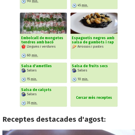
90
min.
45
min.
Embolcall de mongetes
Espaguetis negres amb
tendres amb bacó
salsa de gambots i rap
Llegums i verdures
Arrossos i pastes
60
min.
Salsa d'ametlles
Salsa de fruits secs
Salses
Salses
15
min.
10
min.
Salsa de calçots
Salses
Cercar més receptes
35
min.
Receptes destacades d'agost: