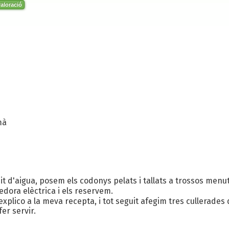
aloració
mà
d'aigua, posem els codonys pelats i tallats a trossos menuts,
dora elèctrica i els reservem.
explico a la meva recepta, i tot seguit afegim tres cullerades
fer servir.