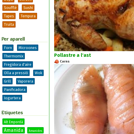
Soufflé
Sushi
Tapes
Tempura
Truita
Per aparell
Forn
Microones
Pollastre a l'ast
Thermomix
Carns
Fregidora d'aire
Olla a pressió
Wok
Grill
Vaporera
Panificadora
Iogurtera
Etiquetes
Alt Empordà
Amanida
Amanides