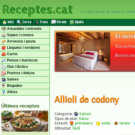
Receptes.cat
La xarxa social de cuina en catal
Inici
Cerca
Trucs
Fòrum
Ajuda
Amanides i entrants
Et merei
Sopes i cremes
Arrossos i pasta
Tria un bon
Llegums i verdures
Carns
Reserva ara 
Peixos i mariscos
Ous i làctics
Postres i dolços
Salses
Begudes
Altres
Allioli de codony
Últimes receptes
Categoria:
Salses
Tipus de plat:
Salsa
Estació:
primavera
estiu
tardor
Dificultat:
Fàcil