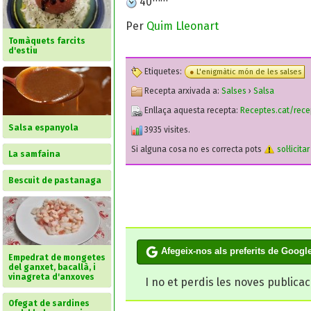
40
Per
Quim Lleonart
Tomàquets farcits
d'estiu
Etiquetes:
L'enigmàtic món de les salses
Recepta arxivada a:
Salses
›
Salsa
Enllaça aquesta recepta:
Receptes.cat/rece
Salsa espanyola
3935 visites.
Si alguna cosa no es correcta pots
sol·licita
La samfaina
Bescuit de pastanaga
Afegeix-nos als preferits de Googl
Empedrat de mongetes
del ganxet, bacallà, i
vinagreta d'anxoves
I no et perdis les noves publica
Ofegat de sardines