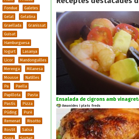
Receptes destacades d
Fondue
Galetes
Gelat
Gelatina
Graellada
Granissat
Guisat
Hamburguesa
Iogurt
Lasanya
Licor
Mandonguilles
Merenga
Milanesa
Mousse
Natilles
Pa
Paella
Papillota
Pasta
Ensalada de cigrons amb vinagreta
Pastís
Pizza
Amanides i plats freds
Púding
Puré
Remenat
Risotto
Rostit
Salsa
Sopa
Sorbet