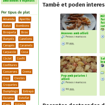
amb bledes o espinacs
També et poden interesa
Per tipus de plat
Mil
Amanida
Aperitiu
fo
foi
Batut
Bombons
car
Broqueta
Brou
Anxoves amb allioli
Peixos i mariscos
Bunyols
Canelons
30
min.
Canapès
Caramels
Carpaccio
Coca
Còctel
Confit
Sal
br
Confitures
Conserves
Crema
Pop amb patates i
Crep
Crestes
allioli
Peixos i mariscos
Croquetes
90
min.
Dumplings
Entrepà
Escuma
Estofat
Flam
Fritada