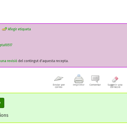
Afegir etiqueta
pta10517
r una revisió
del contingut d'aquesta recepta.
Enviar per
Imprimir
Comentar
Suggerir una
correu
correcció
e
cions