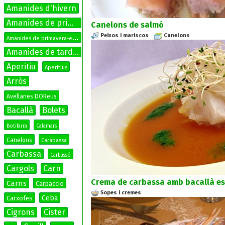
Amanides d'hivern
Amanides de primavera
Canelons de salmó
Peixos i mariscos
Canelons
A
manides de primavera-estiu
Amanides de tardor
Aperitiu
Aperitius
Arròs
Avellanes DOReus
Bacallà
Bolets
Botifarra
Calamars
Canelons
Carabassa
Carbassa
Carbassó
Cargols
Carn
Crema de carbassa amb bacallà es
Carns
Carpaccio
Sopes i cremes
Ceba
Carxofes
Cigrons
Cister