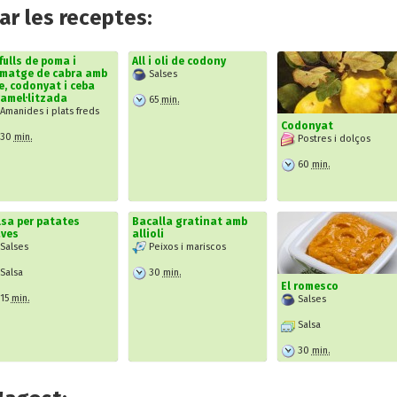
r les receptes:
fulls de poma i
All i oli de codony
rmatge de cabra amb
Salses
e, codonyat i ceba
amel·litzada
65
min.
Amanides i plats freds
Codonyat
30
min.
Postres i dolços
60
min.
sa per patates
Bacalla gratinat amb
aves
allioli
Salses
Peixos i mariscos
Salsa
30
min.
El romesco
15
min.
Salses
Salsa
30
min.