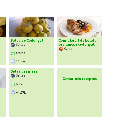
Salsa de Codonyat
Conill farcit de bolets,
orellanes i codonyat
Salses
Carns
Crema
20
min.
Salsa bearnesa
Salses
Cercar més receptes
Salsa
40
min.