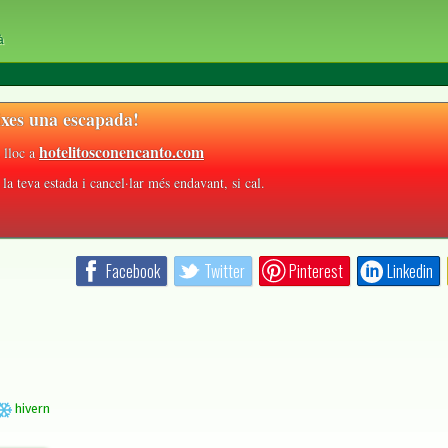
à
xes una escapada!
hotelitosconencanto.com
 lloc a
la teva estada i cancel·lar més endavant, si cal.
Facebook
Twitter
Pinterest
Linkedin
hivern