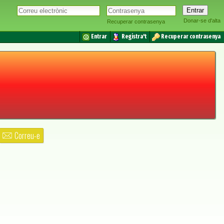
Donar-se d'alta
Recuperar contrasenya
Entrar
Registra't
Recuperar contrasenya
Correu-e