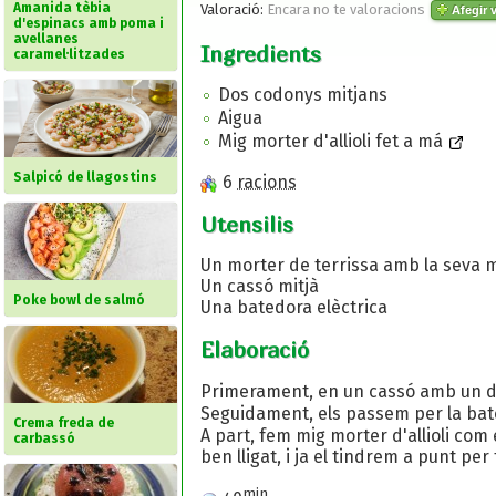
Amanida tèbia
Valoració:
Encara no te valoracions
Afegir v
d'espinacs amb poma i
avellanes
Ingredients
caramel·litzades
Dos codonys mitjans
Aigua
Mig morter d'allioli fet a má
Salpicó de llagostins
6
racions
Utensilis
Un morter de terrissa amb la seva 
Un cassó mitjà
Poke bowl de salmó
Una batedora elèctrica
Elaboració
Primerament, en un cassó amb un dit 
Seguidament, els passem per la bate
Crema freda de
A part, fem mig morter d'allioli com 
carbassó
ben lligat, i ja el tindrem a punt per 
min