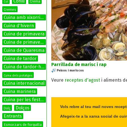
Conill
Crema
Col
Cremes
Cuina amb xixorrites
Cuina d'hivern
Cuina de primavera
Cuina de primavera-estiu
Cuina de Quaresma
Cuina de tardor
Parrillada de marisc i rap
Cuina de tardor-hivern
Peixos i mariscos
Cuina dels potatges
Veure
receptes d'agost
i aliments d
Cuina internacional
Cuina marinera
Cuina per les festes
Vols rebre al teu mail noves recept
Dolços
Dolç
Entrants
Afegeix-te a la xarxa social de cui
Esmorzars de forquilla