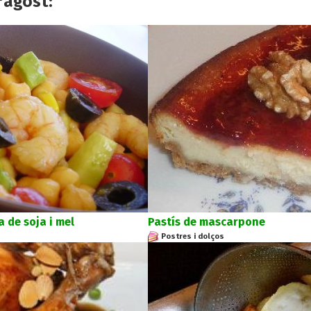
'agost:
 de soja i mel
Pastís de mascarpone
Postres i dolços