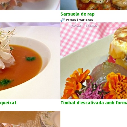
Sarsuela de rap
Peixos i mariscos
queixat
Timbal d'escalivada amb form