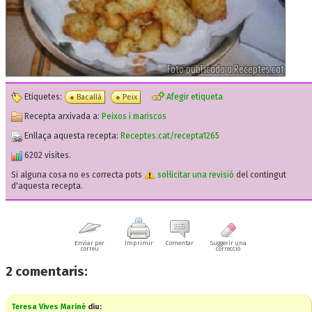
Etiquetes:
Afegir etiqueta
Bacallà
Peix
Recepta arxivada a:
Peixos i mariscos
Enllaça aquesta recepta:
Receptes.cat/recepta1265
6202 visites.
Si alguna cosa no es correcta pots
sol·licitar una revisió
del contingut
d'aquesta recepta.
Enviar per
Imprimir
Comentar
Suggerir una
correu
correcció
2
comentaris:
Teresa Vives Mariné
diu: