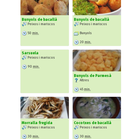
Bunyols de bacallà
Bunyols de bacallà
Peixos i mariscos
Peixos i mariscos
50
min.
Bunyols
20
min.
Sarsuela
Peixos i mariscos
90
min.
Bunyols de Parmesà
Altres
45
min.
Morralla fregida
Cocotxes de bacallà
Peixos i mariscos
Peixos i mariscos
30
min.
30
min.