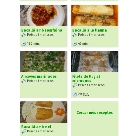
Bacallà amb samfaina
Bacallà a la llauna
Peixos i mariscos
Peixos i mariscos
120
min.
45
min.
Anxoves marinades
Filets de lluç al
microones
Peixos i mariscos
Peixos i mariscos
20
min.
Cercar més receptes
Bacallà amb mel
Peixos i mariscos