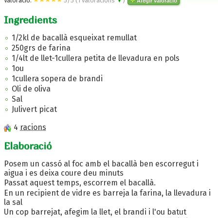
Valoració:
5
/
5
(
1
valoracions
▼
)
Afegir valoració
Ingredients
1/2kl de bacallà esqueixat remullat
250grs de farina
1/4lt de llet-1cullera petita de llevadura en pols
1ou
1cullera sopera de brandi
Oli de oliva
Sal
Julivert picat
4
racions
Elaboració
Posem un cassó al foc amb el bacallà ben escorregut i
aigua i es deixa coure deu minuts
Passat aquest temps, escorrem el bacallà.
En un recipient de vidre es barreja la farina, la llevadura i
la sal
Un cop barrejat, afegim la llet, el brandi i l'ou batut