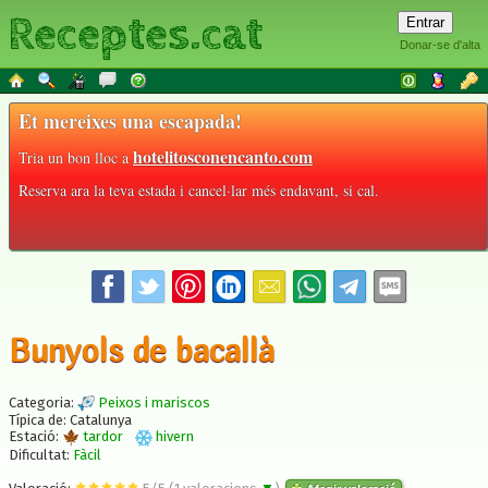
Receptes.cat
Donar-se d'alta
Et mereixes una escapada!
hotelitosconencanto.com
Tria un bon lloc a
Reserva ara la teva estada i cancel·lar més endavant, si cal.
Bunyols de bacallà
Categoria:
Peixos i mariscos
Típica de: Catalunya
Estació:
tardor
hivern
Dificultat:
Fàcil