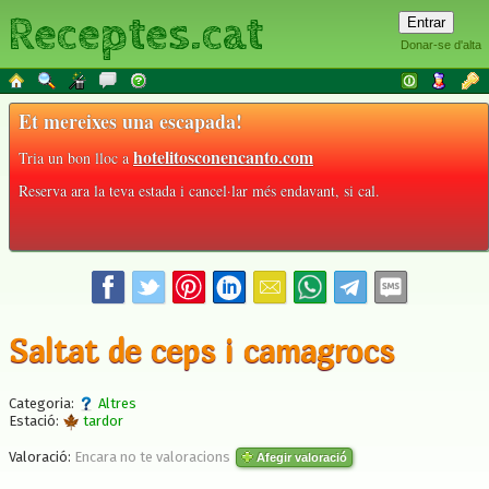
Receptes.cat
Donar-se d'alta
Et mereixes una escapada!
hotelitosconencanto.com
Tria un bon lloc a
Reserva ara la teva estada i cancel·lar més endavant, si cal.
Saltat de ceps i camagrocs
Categoria:
Altres
Estació:
tardor
Valoració:
Encara no te valoracions
Afegir valoració