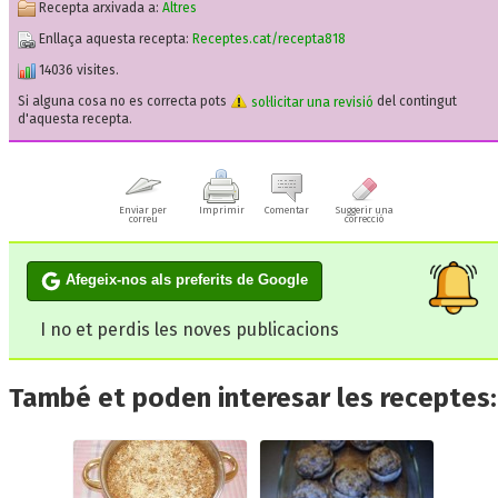
Recepta arxivada a:
Altres
Enllaça aquesta recepta:
Receptes.cat/recepta818
14036 visites.
Si alguna cosa no es correcta pots
sol·licitar una revisió
del contingut
d'aquesta recepta.
Enviar per
Imprimir
Comentar
Suggerir una
correu
correcció
Afegeix-nos als preferits de Google
I no et perdis les noves publicacions
També et poden interesar les receptes: