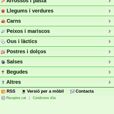
Arrossos i pasta
Llegums i verdures
Carns
Peixos i mariscos
Ous i làctics
Postres i dolços
Salses
Begudes
Altres
RSS
Versió per a mòbil
Contacta
Receptes.cat
|
Condicions d'ús