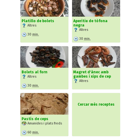
Platillo de bolets
Aperitiu de tòfona
negra
Altres
Altres
30
min.
30
min.
Bolets al forn
Magret d'ànec amb
gambes i xips de cep
Altres
Altres
30
min.
Cercar més receptes
Pastís de ceps
Amanides i plats freds
60
min.