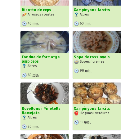
Risotto de ceps
Xampinyons farcits
Arrossos i pastes
Altres
40
min.
60
min.
Fondue de formatge
Sopa de rossinyols
amb ceps
Sopes i cremes
Altres
90
min.
60
min.
Rovellons i Pinetells
Xampinyons farcits
flamejats
Llegums i verdures
Altres
35
min.
20
min.