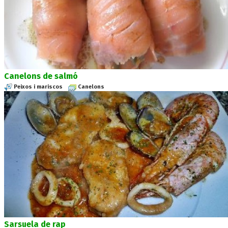
Canelons de salmó
Peixos i mariscos
Canelons
Sarsuela de rap