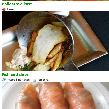
Pollastre a l'ast
Carns
Fish and chips
Peixos i mariscos
Tempura