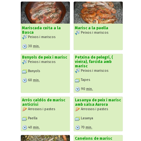
Mariscada cuita a la
Marisc a la paella
Basca
Peixos i mariscos
Peixos i mariscos
30
min.
Bunyols de peix i marisc
Petxina de pelegrí, (
vieira), farcida amb
Peixos i mariscos
marisc
Peixos i mariscos
Bunyols
Tapes
60
min.
90
min.
Arròs caldós de marisc
Lasanya de peix i marisc
anticrisi
amb salsa Aurora
Arrossos i pastes
Arrossos i pastes
Paella
Lasanya
40
min.
70
min.
Canelons de marisc