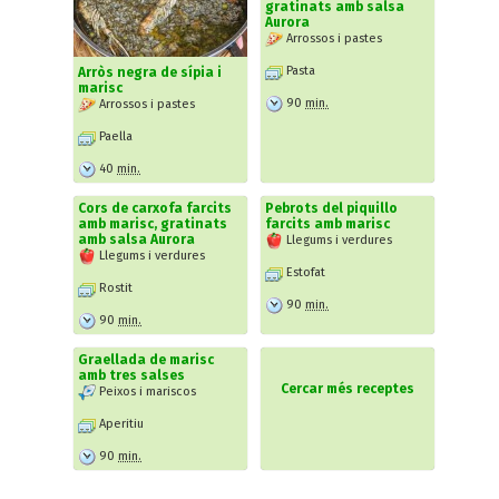
gratinats amb salsa
Aurora
Arrossos i pastes
Pasta
Arròs negra de sípia i
marisc
90
min.
Arrossos i pastes
Paella
40
min.
Cors de carxofa farcits
Pebrots del piquillo
amb marisc, gratinats
farcits amb marisc
amb salsa Aurora
Llegums i verdures
Llegums i verdures
Estofat
Rostit
90
min.
90
min.
Graellada de marisc
amb tres salses
Cercar més receptes
Peixos i mariscos
Aperitiu
90
min.