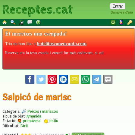
Receptes.cat
Donar-se d'alta
Et mereixes una escapada!
hotelitosconencanto.com
Tria un bon lloc a
Reserva ara la teva estada i cancel·lar més endavant, si cal.
Salpicó de marisc
Categoria:
Peixos i mariscos
Tipus de plat:
Amanida
Estació:
primavera
estiu
Dificultat:
Fàcil