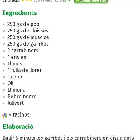
Valoració:
3
/
5
(
1
valoracions
▼
)
Afegir valoració
Ingredients
250 gs de pop
250 gs de cloisses
250 gs de musclos
250 gs de gambes
2 carrabiners
1 enciam
Llimes
1 fulla de llorer
1 ceba
Oli
Llimona
Pebre negre
Julivert
4
racions
Elaboració
Bullir 5 minuts les gambes i els carrabiners en aigua amb