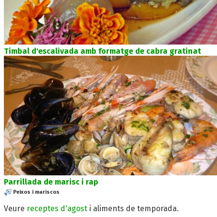
Timbal d'escalivada amb formatge de cabra gratinat
Parrillada de marisc i rap
Peixos i mariscos
Veure
receptes d'agost
i aliments de temporada.