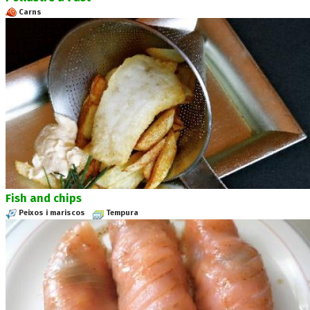
Carns
Fish and chips
Peixos i mariscos
Tempura