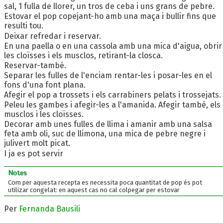
sal, 1 fulla de llorer, un tros de ceba i uns grans de pebre.
Estovar el pop copejant-ho amb una maça i bullir fins que
resulti tou.
Deixar refredar i reservar.
En una paella o en una cassola amb una mica d'aigua, obrir
les cloïsses i els musclos, retirant-la closca.
Reservar-també.
Separar les fulles de l'enciam rentar-les i posar-les en el
fons d'una font plana.
Afegir el pop a trossets i els carrabiners pelats i trossejats.
Peleu les gambes i afegir-les a l'amanida. Afegir també, els
musclos i les cloïsses.
Decorar amb unes fulles de llima i amanir amb una salsa
feta amb oli, suc de llimona, una mica de pebre negre i
julivert molt picat.
I ja es pot servir
Notes
Com per aquesta recepta es necessita poca quantitat de pop és pot
utilizar congelat: en aquest cas no cal colpegar per estovar
Per
Fernanda Bausili