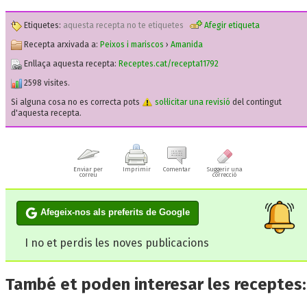
Etiquetes:
aquesta recepta no te etiquetes
Afegir etiqueta
Recepta arxivada a:
Peixos i mariscos
›
Amanida
Enllaça aquesta recepta:
Receptes.cat/recepta11792
2598 visites.
Si alguna cosa no es correcta pots
sol·licitar una revisió
del contingut
d'aquesta recepta.
Enviar per
Imprimir
Comentar
Suggerir una
correu
correcció
Afegeix-nos als preferits de Google
I no et perdis les noves publicacions
També et poden interesar les receptes: