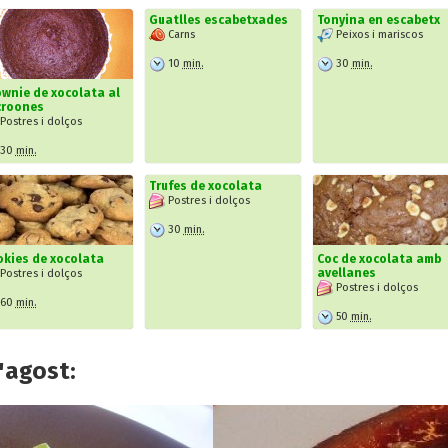
Guatlles escabetxades
Tonyina en escabetx
Carns
Peixos i mariscos
10
min.
30
min.
wnie de xocolata al
croones
Postres i dolços
30
min.
Trufes de xocolata
Postres i dolços
30
min.
kies de xocolata
Coc de xocolata amb
avellanes
Postres i dolços
Postres i dolços
60
min.
50
min.
'agost: