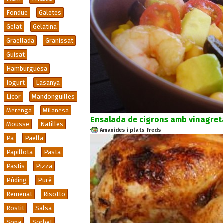
Fondue
Galetes
Gelat
Gelatina
Graellada
Granissat
Guisat
Hamburguesa
Iogurt
Lasanya
Licor
Mandonguilles
Merenga
Milanesa
Ensalada de cigrons amb vinagreta
Mousse
Natilles
Amanides i plats freds
Pa
Paella
Papillota
Pasta
Pastís
Pizza
Púding
Puré
Remenat
Risotto
Rostit
Salsa
Sopa
Sorbet