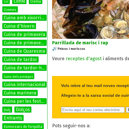
Conill
Crema
Col
Cremes
Cuina amb xixorrites
Cuina d'hivern
Cuina de primavera
Parrillada de marisc i rap
Cuina de primavera-estiu
Peixos i mariscos
Cuina de Quaresma
Veure
receptes d'agost
i aliments d
Cuina de tardor
Cuina de tardor-hivern
Cuina dels potatges
Cuina internacional
Vols rebre al teu mail noves recept
Cuina marinera
Afegeix-te a la xarxa social de cui
Cuina per les festes
Dolços
Dolç
Entrants
Pots seguir-nos a:
Esmorzars de forquilla