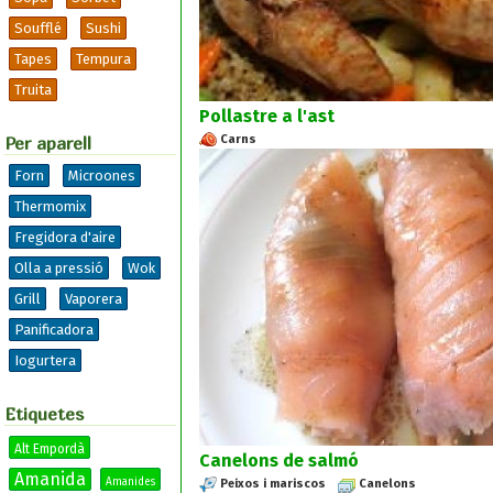
Soufflé
Sushi
Tapes
Tempura
Truita
Pollastre a l'ast
Carns
Per aparell
Forn
Microones
Thermomix
Fregidora d'aire
Olla a pressió
Wok
Grill
Vaporera
Panificadora
Iogurtera
Etiquetes
Alt Empordà
Canelons de salmó
Amanida
Amanides
Peixos i mariscos
Canelons