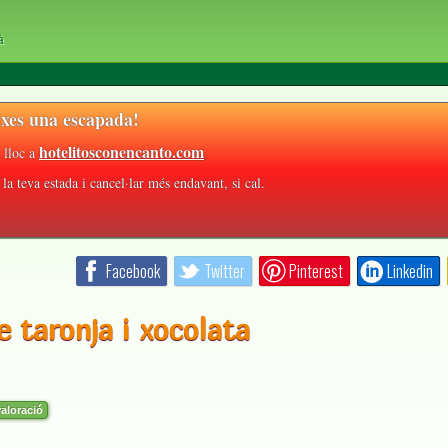
à
xes una escapada!
hotelitosconencanto.com
 lloc a
la teva estada i cancel·lar més endavant, si cal.
Facebook
Twitter
Pinterest
Linkedin
e taronja i xocolata
aloració