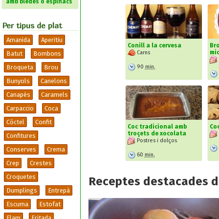
amb bledes o espinacs
Per tipus de plat
Amanida
Aperitiu
Conill a la cervesa
Bro
mi
Carns
Batut
Bombons
90
min.
Broqueta
Brou
Bunyols
Canelons
Canapès
Caramels
Carpaccio
Coca
Còctel
Confit
Coc tradicional amb
Coo
troçets de xocolata
Confitures
Postres i dolços
Conserves
Crema
60
min.
Crep
Crestes
Croquetes
Receptes destacades d
Dumplings
Entrepà
Escuma
Estofat
Flam
Fritada