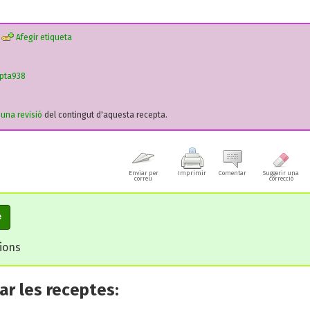
Afegir etiqueta
epta938
r una revisió
del contingut d'aquesta recepta.
Enviar per
Imprimir
Comentar
Suggerir una
correu
correcció
e
cions
r les receptes: