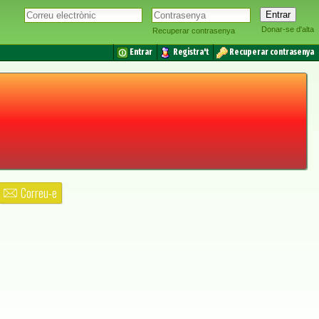
Donar-se d'alta
Recuperar contrasenya
Entrar
Registra't
Recuperar contrasenya
Correu-e