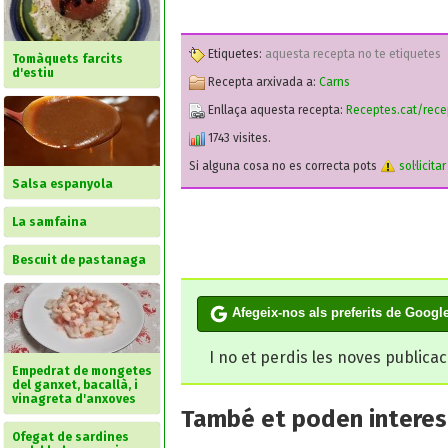
Etiquetes:
aquesta recepta no te etiquetes
Tomàquets farcits
d'estiu
Recepta arxivada a:
Carns
Enllaça aquesta recepta:
Receptes.cat/rec
1743 visites.
Si alguna cosa no es correcta pots
sol·licita
Salsa espanyola
La samfaina
Bescuit de pastanaga
Afegeix-nos als preferits de Googl
I no et perdis les noves publica
Empedrat de mongetes
del ganxet, bacallà, i
vinagreta d'anxoves
També et poden interesa
Ofegat de sardines