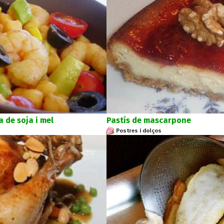
 de soja i mel
Pastís de mascarpone
Postres i dolços