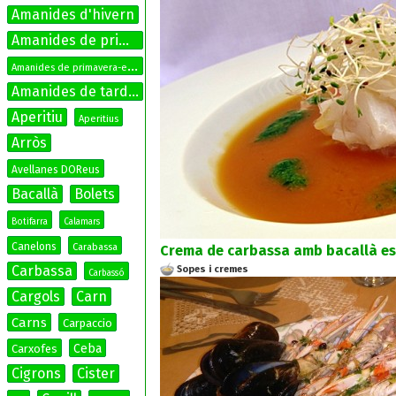
Amanides d'hivern
Amanides de primavera
A
manides de primavera-estiu
Amanides de tardor
Aperitiu
Aperitius
Arròs
Avellanes DOReus
Bacallà
Bolets
Botifarra
Calamars
Canelons
Carabassa
Crema de carbassa amb bacallà es
Carbassa
Sopes i cremes
Carbassó
Cargols
Carn
Carns
Carpaccio
Ceba
Carxofes
Cigrons
Cister