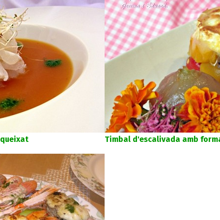
queixat
Timbal d'escalivada amb form