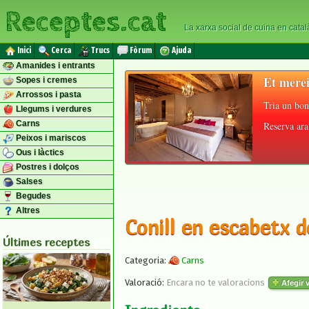
Receptes.cat
La xarxa social de cuina en catal
Inici
Cerca
Trucs
Fòrum
Ajuda
Amanides i entrants
Et merei
Sopes i cremes
Arrossos i pasta
Tria un bon
Llegums i verdures
Carns
Reserva ara 
Peixos i mariscos
Ous i làctics
Postres i dolços
Salses
Begudes
Altres
Conill en escabetx d
Últimes receptes
Categoria:
Carns
Valoració:
Encara no te valoracions
Afegir v