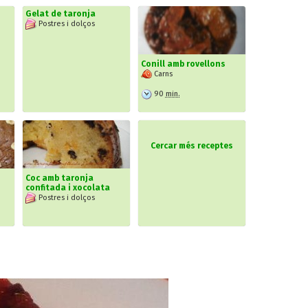
Gelat de taronja
Postres i dolços
Conill amb rovellons
Carns
90
min.
Cercar més receptes
Coc amb taronja
confitada i xocolata
Postres i dolços