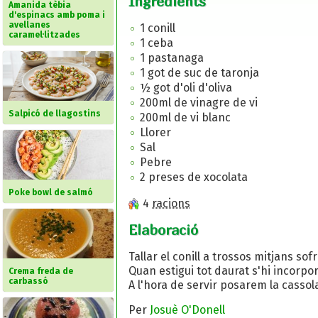
Ingredients
Amanida tèbia
d'espinacs amb poma i
avellanes
1 conill
caramel·litzades
1 ceba
1 pastanaga
1 got de suc de taronja
½ got d'oli d'oliva
200ml de vinagre de vi
Salpicó de llagostins
200ml de vi blanc
Llorer
Sal
Pebre
2 preses de xocolata
Poke bowl de salmó
4
racions
Elaboració
Tallar el conill a trossos mitjans so
Quan estigui tot daurat s'hi incorpor
Crema freda de
carbassó
A l'hora de servir posarem la cassola
Per
Josuè O'Donell