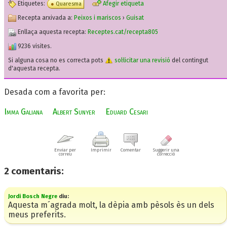
Etiquetes:
Afegir etiqueta
Quaresma
Recepta arxivada a:
Peixos i mariscos
›
Guisat
Enllaça aquesta recepta:
Receptes.cat/recepta805
9236 visites.
Si alguna cosa no es correcta pots
sol·licitar una revisió
del contingut
d'aquesta recepta.
Desada com a favorita per:
Imma Galiana
Albert Sunyer
Eduard Cesari
Enviar per
Imprimir
Comentar
Suggerir una
correu
correcció
2
comentaris:
Jordi Bosch Negre
diu:
Aquesta m´agrada molt, la dèpia amb pèsols ès un dels
meus preferits.