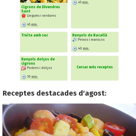
45
min.
Cigrons de Divendres
Sant
Llegums i verdures
45
min.
Truita amb suc
Bunyols de Bacallà
Peixos i mariscos
40
min.
Bunyols dolços de
cigrons
Cercar més receptes
Postres i dolços
10
min.
Receptes destacades d'agost: