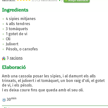
Valoració:
5
/
5
(
3
valoracions
▼
)
Afegir valoració
Ingredients
4 sipies mitjanes
4 alls tendres
3 tomàquets
1 gotet de vi
Oli
Julivert
Pèsols, o carxofes
3
racions
Elaboració
Amb una cassola posar les sípies, i al damunt els alls
trinxats, el julivert i el tomàquet, un bon raig d'oli, el gotet
de vi, i els pèsols.
I es deixa coure fins que queda amb el seu oli.
min
30