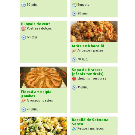
50
min.
Bunyols
20
min.
Bunyols de vent
Postres i dolços
60
min.
Arròs amb bacallà
Arrossos i pastes
70
min.
Sopa de tirabecs
(pèsols tendrals)
Llegums i verdures
15
min.
Fideuà amb sípia i
gambes
Arrossos i pastes
70
min.
Bacallà de Setmana
Santa
Peixos i mariscos