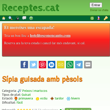
Receptes.cat
Donar-se d'alta
Et mereixes una escapada!
hotelitosconencanto.com
Tria un bon lloc a
Reserva ara la teva estada i cancel·lar més endavant, si cal.
Sípia guisada amb pèsols
Categoria:
Peixos i mariscos
Tipus de plat:
Guisat
Estació:
primavera
estiu
tardor
hivern
Dificultat:
Fàcil