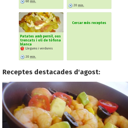
60
min.
20
min.
Cercar més receptes
Patates amb pernil, ous
trencats i oli de tòfona
blanca
Llegums i verdures
20
min.
Receptes destacades d'agost: