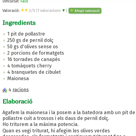
Dificultat:
Fàcil
Valoració:
2
/
5
(
1
valoracions
▼
)
Afegir valoració
Ingredients
1 pit de pollastre
250 gs de pernil dolç
50 gs d'olives sense os
2 porcions de formatgets
16 torrades de canapés
4 tomáquets cherry
4 branquetes de cibulet
Maionesa
4
racions
Elaboració
Agafem la maionesa i la posem a la batedora amb un pit de
pollastre cuit a trossos i els daus de pernil dolç.
Ho triturem a la màxima potencia.
Quan es vegi triturat, hi afegim les olives verdes