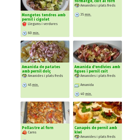
formatge, cuit al forn
Amanides i plats freds
35
min.
Mongetes tendres amb
pernil i cigolet
Llegums i verdures
60
min.
Amanida de patates
Amanida d'endívies amb
amb pernil dolç
figues i pernil cuit
Amanides i plats freds
Amanides i plats freds
45
min.
Amanida
40
min.
Pollastre al forn
Canapès de pernil amb
kiwi
Carns
Amanides i plats freds