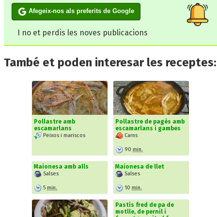
Afegeix-nos als preferits de Google
I no et perdis les noves publicacions
També et poden interesar les receptes:
Pollastre amb
Pollastre de pagès amb
escamarlans
escamarlans i gambes
Peixos i mariscos
Carns
90
min.
Maionesa amb alls
Maionesa de llet
Salses
Salses
5
min.
10
min.
Pastís fred de pa de
motlle, de pernil i