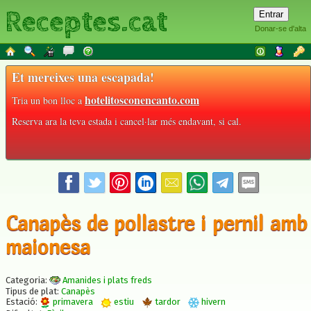
Receptes.cat
Donar-se d'alta
Et mereixes una escapada!
hotelitosconencanto.com
Tria un bon lloc a
Reserva ara la teva estada i cancel·lar més endavant, si cal.
Canapès de pollastre i pernil amb
maionesa
Categoria:
Amanides i plats freds
Tipus de plat:
Canapès
Estació:
primavera
estiu
tardor
hivern