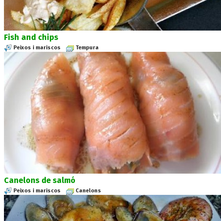
Fish and chips
Peixos i mariscos
Tempura
Canelons de salmó
Peixos i mariscos
Canelons