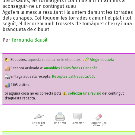
desossades, els formatgets i continuem triturant fins a
aconseguir-ne un contingut suau
Agafem la mescla resultant i la untem damunt les torrades
dels canapès. Col-loquem les torrades damunt el plat i tot
seguit, el decorem amb trossets de tomàquet cherry i una
branqueta de cibulet
Per
Fernanda Bausili
Etiquetes:
aquesta recepta no te etiquetes
Afegir etiqueta
Recepta arxivada a:
Amanides i plats freds
›
Canapès
Enllaça aquesta recepta:
Receptes.cat/recepta7005
2105 visites.
Si alguna cosa no es correcta pots
sol·licitar una revisió
del contingut
d'aquesta recepta.
Enviar per
Imprimir
Comentar
Suggerir una
correu
correcció