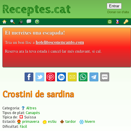
Receptes.cat
Donar-se d'alta
Et mereixes una escapada!
hotelitosconencanto.com
Tria un bon lloc a
Reserva ara la teva estada i cancel·lar més endavant, si cal.
Crostini de sardina
Categoria:
Altres
Tipus de plat:
Canapès
Típica de:
Suïssa
Estació:
primavera
estiu
tardor
hivern
Dificultat:
Fàcil