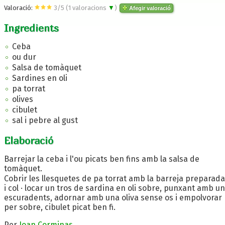
Valoració:
3
/
5
(
1
valoracions
▼
)
Afegir valoració
Ingredients
Ceba
ou dur
Salsa de tomàquet
Sardines en oli
pa torrat
olives
cibulet
sal i pebre al gust
Elaboració
Barrejar la ceba i l'ou picats ben fins amb la salsa de
tomàquet.
Cobrir les llesquetes de pa torrat amb la barreja preparada
i col · locar un tros de sardina en oli sobre, punxant amb un
escuradents, adornar amb una oliva sense os i empolvorar
per sobre, cibulet picat ben fi.
Per
Joan Corminas