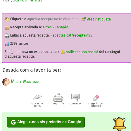
Etiquetes:
aquesta recepta no te etiquetes
Afegir etiqueta
Recepta arxivada a:
Altres
›
Canapès
Enllaça aquesta recepta:
Receptes.cat/recepta4188
2393 visites.
Si alguna cosa no es correcta pots
sol·licitar una revisió
del contingut
d'aquesta recepta.
Desada com a favorita per:
Mercè Montardit
Enviar per
Imprimir
Comentar
Suggerir una
correu
correcció
Afegeix-nos als preferits de Google