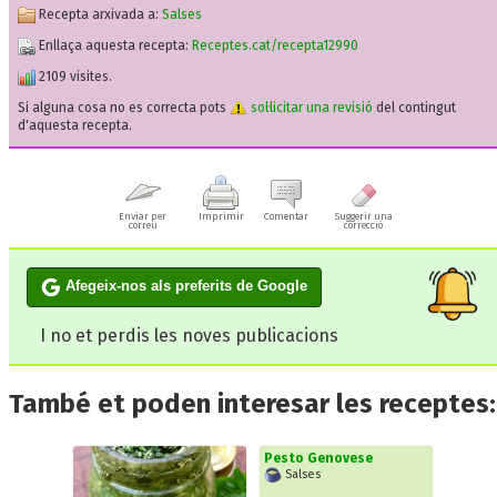
Recepta arxivada a:
Salses
Enllaça aquesta recepta:
Receptes.cat/recepta12990
2109 visites.
Si alguna cosa no es correcta pots
sol·licitar una revisió
del contingut
d'aquesta recepta.
Enviar per
Imprimir
Comentar
Suggerir una
correu
correcció
Afegeix-nos als preferits de Google
I no et perdis les noves publicacions
També et poden interesar les receptes:
Pesto Genovese
Salses