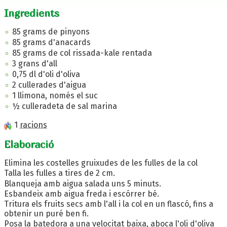
Ingredients
85 grams de pinyons
85 grams d'anacards
85 grams de col rissada-kale rentada
3 grans d'all
0,75 dl d'oli d'oliva
2 cullerades d'aigua
1 llimona, només el suc
½ culleradeta de sal marina
1
racions
Elaboració
Elimina les costelles gruixudes de les fulles de la col
Talla les fulles a tires de 2 cm.
Blanqueja amb aigua salada uns 5 minuts.
Esbandeix amb aigua freda i escórrer bé.
Tritura els fruits secs amb l'all i la col en un flascó, fins a
obtenir un puré ben fi.
Posa la batedora a una velocitat baixa, aboca l'oli d'oliva