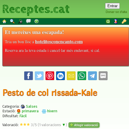
Receptes.cat
Donar-se d'alta
Et mereixes una escapada!
hotelitosconencanto.com
Tria un bon lloc a
Reserva ara la teva estada i cancel·lar més endavant, si cal.
Pesto de col rissada-Kale
Categoria:
Salses
Estació:
primavera
hivern
Dificultat:
Fàcil
Valoració:
3
/
5
(
1
valoracions
▼
)
Afegir valoració