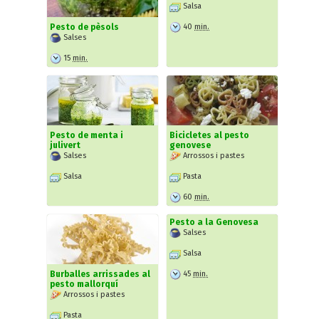
Salsa
40
min.
Pesto de pèsols
Salses
15
min.
Pesto de menta i
Bicicletes al pesto
julivert
genovese
Salses
Arrossos i pastes
Salsa
Pasta
60
min.
Pesto a la Genovesa
Salses
Salsa
45
min.
Burballes arrissades al
pesto mallorquí
Arrossos i pastes
Pasta