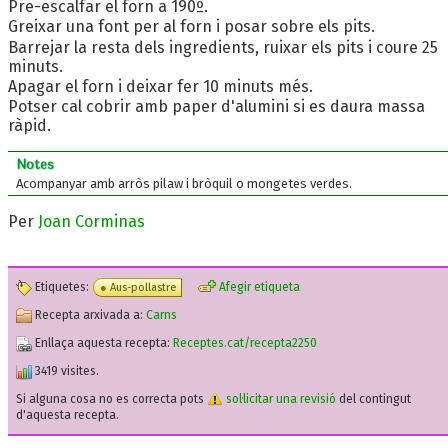
Pre-escalfar el forn a 190º.
Greixar una font per al forn i posar sobre els pits.
Barrejar la resta dels ingredients, ruixar els pits i coure 25
minuts.
Apagar el forn i deixar fer 10 minuts més.
Potser cal cobrir amb paper d'alumini si es daura massa
ràpid.
Notes
Acompanyar amb arròs pilaw i bròquil o mongetes verdes.
Per
Joan Corminas
Etiquetes:
Afegir etiqueta
Aus-pollastre
Recepta arxivada a:
Carns
Enllaça aquesta recepta:
Receptes.cat/recepta2250
3419 visites.
Si alguna cosa no es correcta pots
sol·licitar una revisió
del contingut
d'aquesta recepta.