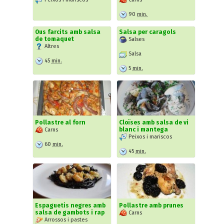
90
min.
Ous farcits amb salsa
Salsa per caragols
de tomaquet
Salses
Altres
Salsa
45
min.
5
min.
Pollastre al forn
Cloïses amb salsa de vi
blanc i mantega
Carns
Peixos i mariscos
60
min.
45
min.
Espaguetis negres amb
Pollastre amb prunes
salsa de gambots i rap
Carns
Arrossos i pastes