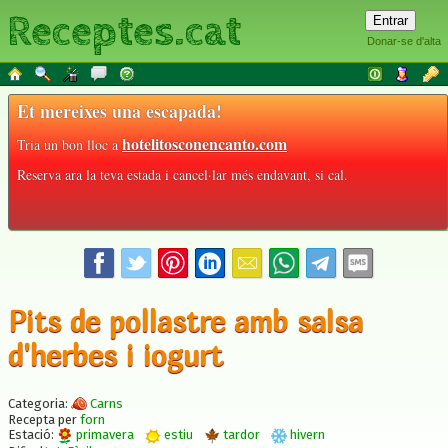
Receptes.cat
Donar-se d'alta
Et mereixes una escapada!
hotelitosconencanto.com
Tria un bon lloc a
Reserva ara la teva estada i cancel·lar més endavant, si cal.
Pits de pollastre amb salsa
d'herbes i iogurt
Categoria:
Carns
Recepta per
forn
Estació:
primavera
estiu
tardor
hivern