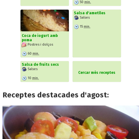
50
min.
Salsa d'ametlles
Salses
15
min.
Coca de iogurt amb
poma
Postres i dolços
60
min.
Salsa de fruits secs
Salses
Cercar més receptes
10
min.
Receptes destacades d'agost: