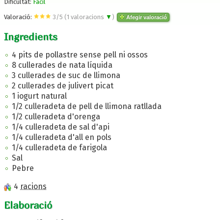
Dificultat:
Fàcil
Valoració:
3
/
5
(
1
valoracions
▼
)
Afegir valoració
Ingredients
4 pits de pollastre sense pell ni ossos
8 cullerades de nata líquida
3 cullerades de suc ​​de llimona
2 cullerades de julivert picat
1 iogurt natural
1/2 culleradeta de pell de llimona ratllada
1/2 culleradeta d'orenga
1/4 culleradeta de sal d'api
1/4 culleradeta d'all en pols
1/4 culleradeta de farigola
Sal
Pebre
4
racions
Elaboració