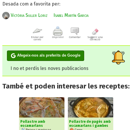
Desada com a favorita per:
Victòria Suller Loriz
Isabel Martín Garcia
Enviar per
Imprimir
Comentar
Suggerir una
correu
correcció
Afegeix-nos als preferits de Google
I no et perdis les noves publicacions
També et poden interesar les receptes:
Pollastre amb
Pollastre de pagès amb
escamarlans
escamarlans i gambes
Peixos i mariscos
Carns