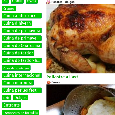
Conill
Crema
Col
Postres i dolços
Cremes
Cuina amb xixorrites
Cuina d'hivern
Cuina de primavera
Cuina de primavera-estiu
Cuina de Quaresma
Cuina de tardor
Cuina de tardor-hivern
Cuina dels potatges
Cuina internacional
Pollastre a l'ast
Cuina marinera
Carns
Cuina per les festes
Dolços
Dolç
Entrants
Esmorzars de forquilla