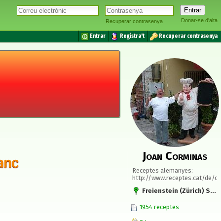
Donar-se d'alta
Recuperar contrasenya
Entrar
Registra't
Recuperar contrasenya
Joan Corminas
anc
Receptes alemanyes:
http://www.receptes.cat/de/c
Freienstein (Zürich) Suïssa
1954 receptes