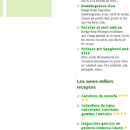
els 10 a 15 minuts de forn,...
Hamburgueses d'ou
Amiga Rosa: Aquestes
hamburgueses d'ou, els'hi fa molta
il·lusió als petits. Bon profit el dia
que les facis. Una...
Patates al curri amb ou
Amiga Rosa M'alegra moltíssim
que t'hagi agradat la recepta, totes
les meves receptes, són fàcils de
fer sense...
Frittata mit Spaghetti und
Käse
Amic Jordi: Normalment les
receptes alemanyes no poso foto,
no obstant aquí l'he publicat, una
abraçada. Joan.c
Les seves millors
receptes
Canelons de carxofa
Catxoflino de sipia,
cansalada, salsitxes,
gambes i musclos
Llagostins guisats en
polenta cremosa i mato