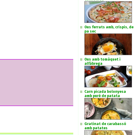
Ous ferrats amb, crispis, de
pa sec
Ous amb tomàquet i
alfàbrega
Carn picada bolonyesa
amb puré de patata
Gratinat de carabassó
amb patates