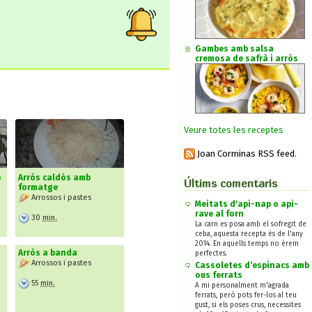
Gambes amb salsa
cremosa de safrà i arròs
Veure totes les receptes
Joan Corminas RSS feed.
b
Arròs caldós amb
Últims comentaris
formatge
Arrossos i pastes
Meitats d'api-nap o api-
rave al forn
30
min.
La carn es posa amb el sofregit de
ceba, aquesta recepta és de l'any
2014. En aquells temps no érem
Arròs a banda
perfectes.
Arrossos i pastes
Cassoletes d‘espinacs amb
ous ferrats
55
min.
A mi personalment m'agrada
ferrats, però pots fer-los al teu
gust, si els poses crus, necessites