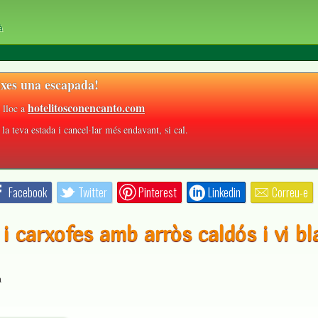
à
xes una escapada!
hotelitosconencanto.com
 lloc a
la teva estada i cancel·lar més endavant, si cal.
Facebook
Twitter
Pinterest
Linkedin
Correu-e
 i carxofes amb arròs caldós i vi bl
a