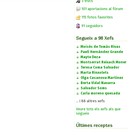
3 trucs
101 aportacions al fòrum
115 fotos favorites
91 seguidors
Segueix a 98 Xefs
Moisés de Tomás Rivas
Paulí Hernández Grande
Mayte Deza
Montserrat Reixach Moner
Teresa Coma Salvador
Marta Rinxolets
Olga Casanova Martínez
Berta Vidal Navarra
Salvador Soms
Carla moreno quesada
... i 88 altres xefs
Veure tots els xefs als que
segueix
Últimes receptes