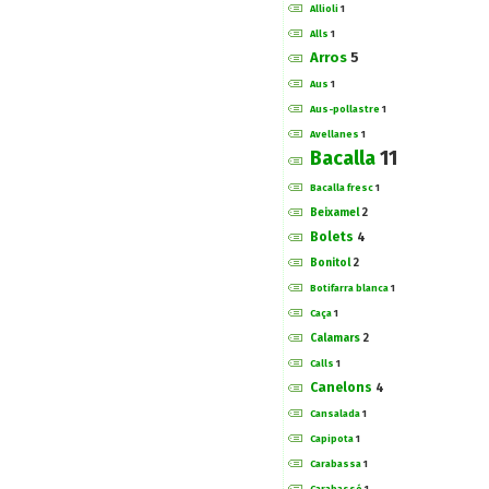
Allioli
1
Alls
1
Arros
5
Aus
1
Aus-pollastre
1
Avellanes
1
Bacalla
11
Bacalla fresc
1
Beixamel
2
Bolets
4
Bonitol
2
Botifarra blanca
1
Caça
1
Calamars
2
Calls
1
Canelons
4
Cansalada
1
Capipota
1
Carabassa
1