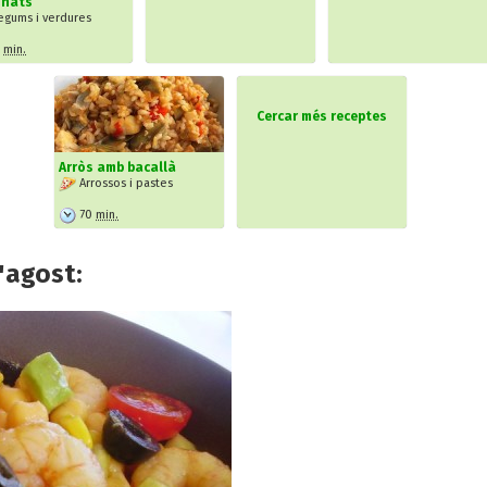
inats
egums i verdures
5
min.
Cercar més receptes
Arròs amb bacallà
Arrossos i pastes
70
min.
'agost: