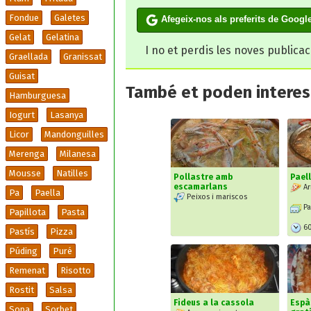
Fondue
Galetes
Afegeix-nos als preferits de Googl
Gelat
Gelatina
I no et perdis les noves publica
Graellada
Granissat
Guisat
També et poden interesa
Hamburguesa
Iogurt
Lasanya
Licor
Mandonguilles
Merenga
Milanesa
Mousse
Natilles
Pollastre amb
Pael
escamarlans
Ar
Pa
Paella
Peixos i mariscos
Pa
Papillota
Pasta
6
Pastís
Pizza
Púding
Puré
Remenat
Risotto
Rostit
Salsa
Fideus a la cassola
Espà
Sopa
Sorbet