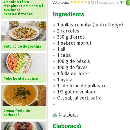
Amanida tèbia
Valoració:
5
/
5
(
1
valoracions
▼
)
d'espinacs amb poma i
avellanes
Ingredients
caramel·litzades
1 pollastre mitjà (amb el fetge)
2 carxofes
350 g d’arròs
1 pebrot morrut
Salpicó de llagostins
1 all
1 ceba
100 g de pèsols
100 g de faves
1 fulla de llorer
Poke bowl de salmó
1 nyora
1 l de brou de pollastre
1/2 got de vi blanc
Oli, sal, julivert, safrà
Crema freda de
4
racions
carbassó
Elaboració