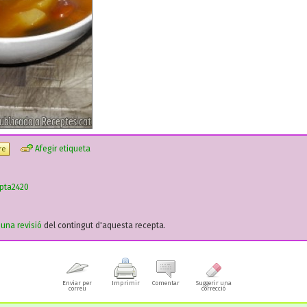
Afegir etiqueta
re
pta2420
r una revisió
del contingut d'aquesta recepta.
Enviar per
Imprimir
Comentar
Suggerir una
correu
correcció