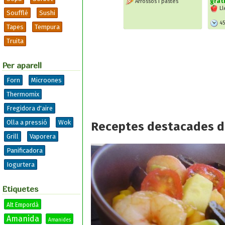
grat
Arrossos i pastes
Ll
Soufflé
Sushi
4
Tapes
Tempura
Truita
Per aparell
Forn
Microones
Thermomix
Fregidora d'aire
Olla a pressió
Wok
Receptes destacades d
Grill
Vaporera
Panificadora
Iogurtera
Etiquetes
Alt Empordà
Amanida
Amanides