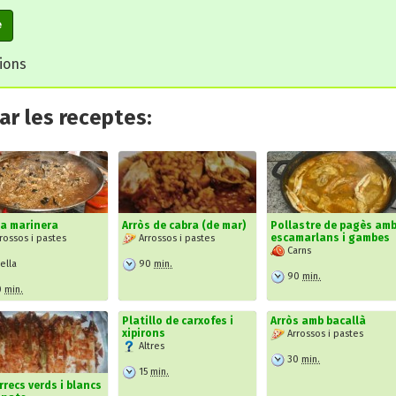
e
cions
r les receptes:
la marinera
Arròs de cabra (de mar)
Pollastre de pagès am
escamarlans i gambes
rossos i pastes
Arrossos i pastes
Carns
ella
90
min.
90
min.
0
min.
Platillo de carxofes i
Arròs amb bacallà
xipirons
Arrossos i pastes
Altres
30
min.
15
min.
rrecs verds i blancs