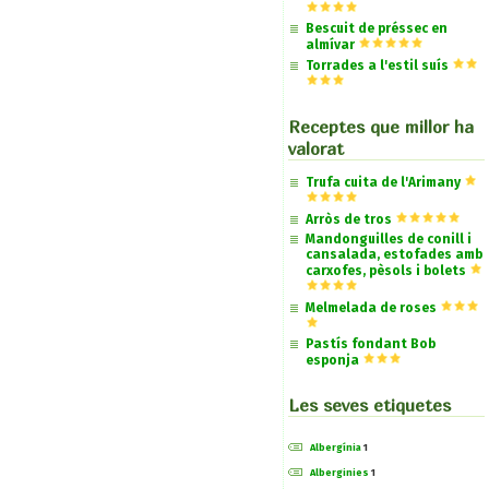
Bescuit de préssec en
almívar
Torrades a l'estil suís
Receptes que millor ha
valorat
Trufa cuita de l'Arimany
Arròs de tros
Mandonguilles de conill i
cansalada, estofades amb
carxofes, pèsols i bolets
Melmelada de roses
Pastís fondant Bob
esponja
Les seves etiquetes
Albergínia
1
Alberginies
1