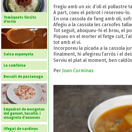
Fregiu amb un xic d’oli el pollastre ta
A part, coeu el pebrot i reserveu-lo.
Tomàquets farcits
En una cassola de fang amb oli, sofre
d'estiu
Afegiu a la cassola les carxofes tallad
Tot seguit, aboqueu-hi el brou, el pol
Piqueu en el morter el fetge cuit, l’all
tot amb el vi.
Incorporeu la picada a la cassola j
Finalment, hi afegireu l’arròs i el d
Salsa espanyola
Serviu el plat al moment, ben caldós
La samfaina
Per
Joan Corminas
Bescuit de pastanaga
Empedrat de mongetes
del ganxet, bacallà, i
vinagreta d'anxoves
Ofegat de sardines