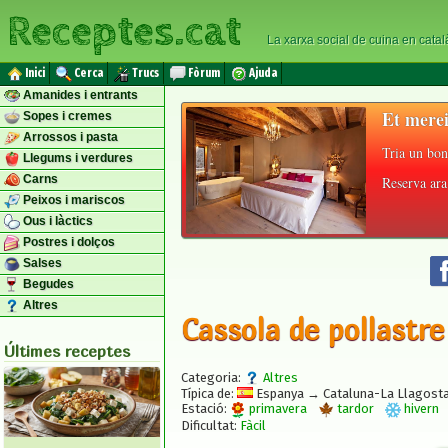
Receptes.cat
La xarxa social de cuina en catal
Inici
Cerca
Trucs
Fòrum
Ajuda
Amanides i entrants
Et merei
Sopes i cremes
Arrossos i pasta
Tria un bon
Llegums i verdures
Carns
Reserva ara 
Peixos i mariscos
Ous i làctics
Postres i dolços
Salses
Begudes
Altres
Cassola de pollastre
Últimes receptes
Categoria:
Altres
Típica de:
Espanya → Cataluna-La Llagost
Estació:
primavera
tardor
hivern
Dificultat:
Fàcil