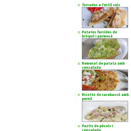
Torrades a l'estil suís
Patates farcides de
bròquil i parmesà
Remenat de patata amb
cansalada
Risotto de carabassó amb
pernil
Pastís de pèsols i
cansalada