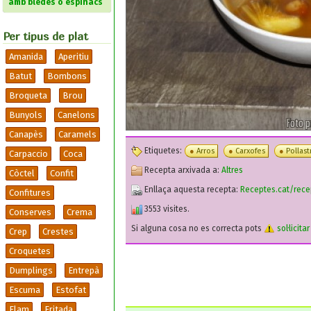
amb bledes o espinacs
Per tipus de plat
Amanida
Aperitiu
Batut
Bombons
Broqueta
Brou
Bunyols
Canelons
Canapès
Caramels
Etiquetes:
Arros
Carxofes
Pollast
Carpaccio
Coca
Recepta arxivada a:
Altres
Còctel
Confit
Enllaça aquesta recepta:
Receptes.cat/rece
Confitures
3553 visites.
Conserves
Crema
Si alguna cosa no es correcta pots
sol·licita
Crep
Crestes
Croquetes
Dumplings
Entrepà
Escuma
Estofat
Flam
Fritada