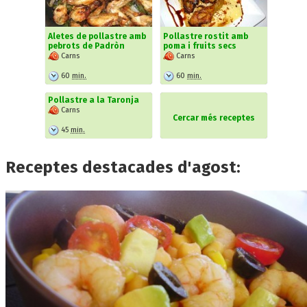
Aletes de pollastre amb
Pollastre rostit amb
pebrots de Padròn
poma i fruits secs
Carns
Carns
60
min.
60
min.
Pollastre a la Taronja
Carns
Cercar més receptes
45
min.
Receptes destacades d'agost: