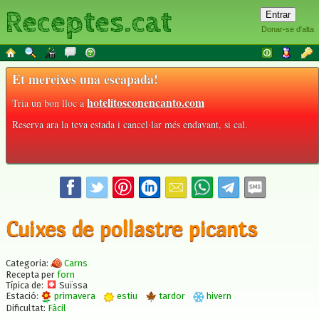
Receptes.cat
Donar-se d'alta
Et mereixes una escapada!
hotelitosconencanto.com
Tria un bon lloc a
Reserva ara la teva estada i cancel·lar més endavant, si cal.
Cuixes de pollastre picants
Categoria:
Carns
Recepta per
forn
Típica de:
Suïssa
Estació:
primavera
estiu
tardor
hivern
Dificultat:
Fàcil