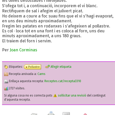
les olives desossades i filetejades.
S'ofega tot i, a continuació, incorporem el vi blanc.
Rectifiquem de sal i afegim el julivert picat.
Ho deixem a coure a foc suau fins que el vi s'hagi evaporat,
en uns deu minuts aproximadament.
Fregim les patates en rodanxes i s'afegeixen al pollastre.
Es col · loca tot en una font i es coloca al forn, uns deu
minuts aproximadament, a uns 180 graus.
El traiem del forn i servim.
Per
Joan Corminas
Etiquetes:
Afegir etiqueta
Pollastre
Recepta arxivada a:
Carns
Enllaça aquesta recepta:
Receptes.cat/recepta3310
2727 visites.
Si alguna cosa no es correcta pots
sol·licitar una revisió
del contingut
d'aquesta recepta.