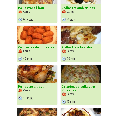
Pollastre al forn
Pollastre amb prunes
Carns
Carns
60
min.
50
min.
Croquetes de pollastre
Pollastre a la sidra
Carns
Carns
40
min.
90
min.
Pollastre a l'ast
Cuixetes de pollastre
guisades
Carns
Carns
40
min.
45
min.