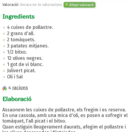
Valoració:
Encara no te valoracions
Afegir valoració
Ingredients
4 cuixes de pollastre.
2 grans d'all.
2 tomàquets.
3 patates mitjanes.
1/2 bitxo.
12 olives negres.
1 got de vi blanc.
Julivert picat.
Oli i Sal
4
racions
Elaboració
Assaonem les cuixes de pollastre, els fregim i es reserva.
En una cassola, amb una mica d'oli, es posen a sofregir el
tomàquet, l'all picat i el bitxo.
Quan estiguin lleugerament daurats, afegim el pollastre i