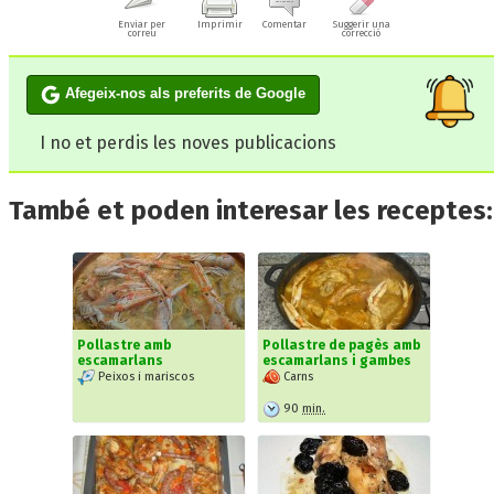
Enviar per
Imprimir
Comentar
Suggerir una
correu
correcció
Afegeix-nos als preferits de Google
I no et perdis les noves publicacions
També et poden interesar les receptes:
Pollastre amb
Pollastre de pagès amb
escamarlans
escamarlans i gambes
Peixos i mariscos
Carns
90
min.