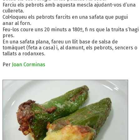
Farciu els pebrots amb aquesta mescla ajudant-vos d’una
cullereta.
Col•loqueu els pebrots farcits en una safata que pugui
anar al forn.
Feu-los coure uns 20 minuts a 180º, fi ns que la truita s’hagi
pres.
En una safata plana, fareu un llit base de salsa de
tomàquet (feta a casa) i, al damunt, els pebrots, sencers o
tallats a rodanxes.
Per
Joan Corminas