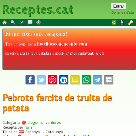
Receptes.cat
Donar-se d'alta
Et mereixes una escapada!
hotelitosconencanto.com
Tria un bon lloc a
Reserva ara la teva estada i cancel·lar més endavant, si cal.
Pebrots farcits de truita de
patata
Categoria:
Llegums i verdures
Recepta per
forn
Típica de:
Espanya → Catalunya