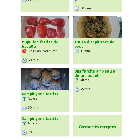
60
min.
Piquillos farcits de
Truita d'espàrrecs de
bacallà
bosc
Llegums i verdures
15
min.
60
min.
Ous farcits amb salsa
de tomaquet
Altres
45
min.
Xampinyons farcits
Altres
60
min.
Xampinyons farcits
Altres
Cercar més receptes
30
min.