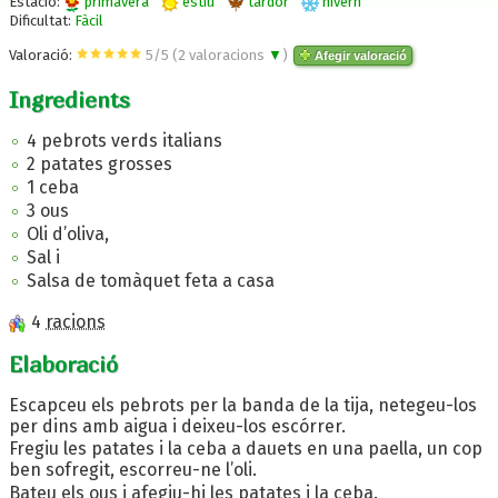
Estació:
primavera
estiu
tardor
hivern
Dificultat:
Fàcil
Valoració:
5
/
5
(
2
valoracions
▼
)
Afegir valoració
Ingredients
4 pebrots verds italians
2 patates grosses
1 ceba
3 ous
Oli d’oliva,
Sal i
Salsa de tomàquet feta a casa
4
racions
Elaboració
Escapceu els pebrots per la banda de la tija, netegeu-los
per dins amb aigua i deixeu-los escórrer.
Fregiu les patates i la ceba a dauets en una paella, un cop
ben sofregit, escorreu-ne l’oli.
Bateu els ous i afegiu-hi les patates i la ceba.