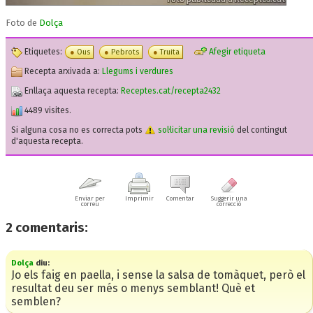
Foto de
Dolça
Etiquetes:
Afegir etiqueta
Ous
Pebrots
Truita
Recepta arxivada a:
Llegums i verdures
Enllaça aquesta recepta:
Receptes.cat/recepta2432
4489 visites.
Si alguna cosa no es correcta pots
sol·licitar una revisió
del contingut
d'aquesta recepta.
Enviar per
Imprimir
Comentar
Suggerir una
correu
correcció
2
comentaris:
Dolça
diu:
Jo els faig en paella, i sense la salsa de tomàquet, però el
resultat deu ser més o menys semblant! Què et
semblen?