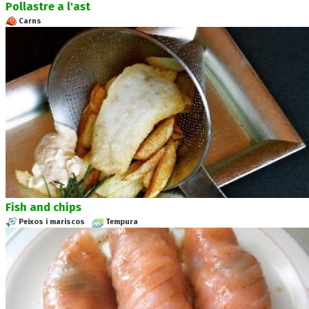
Pollastre a l'ast
Carns
Fish and chips
Peixos i mariscos
Tempura