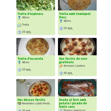
Truita d'espinacs
Truita amb tomàquet
fresc
Altres
Altres
Truita
20
min.
20
min.
Truita d'escarola
Ous farcits de carn
gratinats
Altres
Arrossos i pastes
30
min.
60
min.
Ous dussos farcits
Orada al forn amb
patata i picada de
Amanides i plats freds
fruits secs
Peixos i mariscos
30
min.